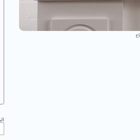
اح
ال