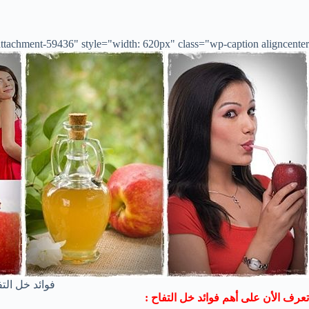
tachment-59436" style="width: 620px" class="wp-caption aligncenter">
فوائد خل التف
تعرف الأن على أهم فوائد خل التفاح :