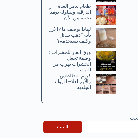
طعام يدمر الغدة
الدرقية وتتناوله يومياً
تجنبه من الأن
لماذا يوصف ماء الأرز
بأنه “ذهب سائل”
وكيف تستخدمه؟
ورق الغار للحشرات :
وصفة تجعل
الحشرات تهرب من
البيت
كريم البطاطس
والأرز لعلاج الزوائد
الجلدية
بحث
البحث