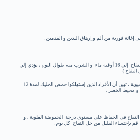
 إغاثة فورية من ألم و إرهاق اليدين و القدمين .
لكي تستطيع التحكم في الوزن يومياً ، يمكنك 2 معلقة صغيرة من خل التفاح إلي 16 أوقية ماء و الشرب منه طوال اليوم ، يؤدي إلي
لتفاح )
و في دراسة أجريت عام 2009 في مجلة العلوم البيولوجية و الكمياء الحيوية ، تبين أن الأفراد الذين إستهلكوا حمض الخليك لمدة 12
و محيط الخصر .
 التفاح في الحفاظ علي مستوي درجة الحموضة القلوية . و
قم بإحتساء القليل من خل التفاح كل يوم .