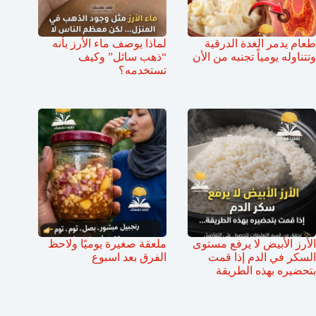
طعام يدمر الغدة الدرقية
لماذا يوصف ماء الأرز بأنه
وتتناوله يومياً تجنبه من الأن
“ذهب سائل” وكيف
تستخدمه؟
الأرز الأبيض لا يرفع مستوى
ملعقة صغيرة يوميًا ولاحظ
السكر في الدم إذا قمت
الفرق بعد اسبوع
بتحضيره بهذه الطريقة