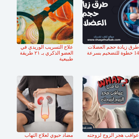
طرق زيادة حجم العضلات
علاج التسريب الوريدي في
14 خطوة للتضخيم بسرعة
العضو الذكري بـ ٢١ طريقة
طبيعية
عواقب هجر الزوج لزوجته
مضاد حيوي لعلاج التهاب