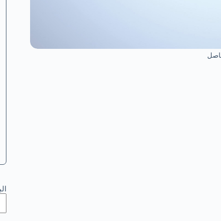
فاصل
ال