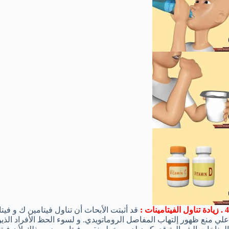
4 . زيادة تناول الفيتامينات :
قد أثبتت الأبحاث أن تناول فيتامين ك و فيت
علي منع ظهور إلتهاب المفاصل الروماتويدي. و لسوء الحظ الأفراد الذ