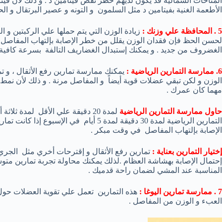
المناخات الشمالية قد يكون لديهم خطر نقص فيتامين د . و ذلك لأن فيتا
الأطعمة الغنية بفيتامين د مثل السلمون و التونه و عصير البرتقال و الح
5 . المحافظة علي وزنك :
زيادة الوزن التي يتم حملها علي الركبتين و 
لحسن الحظ فإن فقدان الوزن يقلل من خطر الإصابة بإلتهاب المفاصل .
الغضروف من جديد . و يمكنك إستبدال الغضاريف التالفة بسرعة كافي
6. ممارسة التمارين الرياضية :
يمكنك ممارسة تمارين رفع الأثقال ، و ت
الوزن و لكن تبقي عضلات قوية أيضاً و المفاصل مرنة . و ذلك لأن نمط 
مهما كان عمرك .
حاول ممارسة التمارين الرياضية
لمدة 20 دقيقة علي الأقل لمدة ثل
التمارين الرياضية لمدة 30 دقيقة لمدة 5 أي
الإصابة بإلتهاب المفاصل في وقت مبكر .
إختيار التمارين بعناية :
تمارين رفع الأثقال و إقترحات أخري مثل الجري
إحتمال الإصابة بهشاشة العظام .لذلك يمكنك محاولة تجربة تمارين متو
المناسبة عند المشي لضمان راحة قدميك .
7 . ممارسة تمارين اليوغا :
هذه التمارين تعمل علي تقوية العضلات حول
العبء و الوزن من المفاصل .