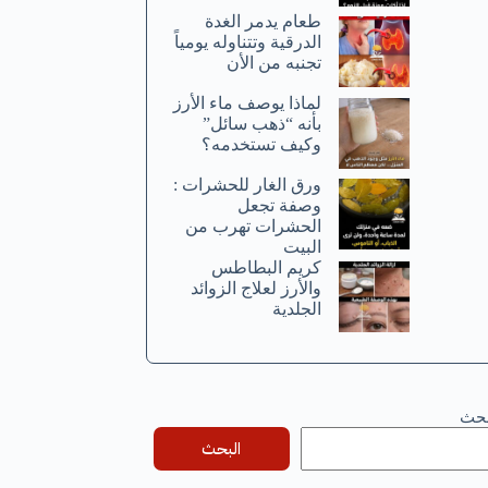
طعام يدمر الغدة
الدرقية وتتناوله يومياً
تجنبه من الأن
لماذا يوصف ماء الأرز
بأنه “ذهب سائل”
وكيف تستخدمه؟
ورق الغار للحشرات :
وصفة تجعل
الحشرات تهرب من
البيت
كريم البطاطس
والأرز لعلاج الزوائد
الجلدية
بحث
البحث