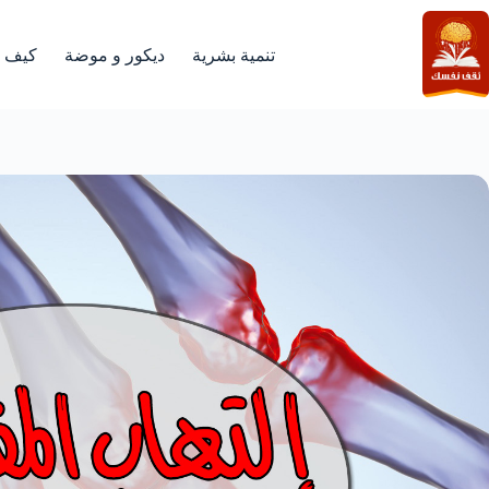
لتجاوز
لى
لمحتوى
تنمية بشرية
ديكور و موضة
كيف