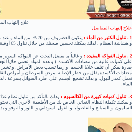
علاج إلتهاب ال
علاج إلتهاب المفاصل
1 . تناول الكثير من الماء :
يتكون الغضروف من 70 % م
و هشاشة العظام . لذلك يمكنك تحسين صحتك من خلال تناول 65 أوقية (1،9لتر ) ماء يومياً .
2 . تناول الفواكه المفيدة :
و غالباً ما يفضل البحث عن الفواكه السوبر مث
علي كميات عالية من مضادات الأكسدة ( و هذه المواد تحمي خلايا الجسم
ضارة يمكن أن تتلف خلايا الجسم و ربما تسبب بعض الأمراض. و تشير ا
مضادات الأكسدة يقلل من خطر الإصابة بمرض السرطان و أمراض القلب . ت
تعمل كمدر للبول، و بذلك تشجع الجسم علي طرد السوائل بسرعة . لذلك
الماء .
3. تناول كميات كبيرة من الكالسيوم :
وذلك بالتأكد من تناول نظام غذائ
و يمكنك تكملة النظام الغذائي الخاص بك من الأطعمة الأخري التي تحتو
السلمون و السبانخ و الفاصوليا و الفول السوداني و اللوز و التوفو و ب