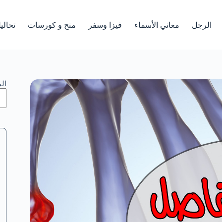
الرجل
معاني الأسماء
فيزا وسفر
منح و كورسات
تحالي
ال