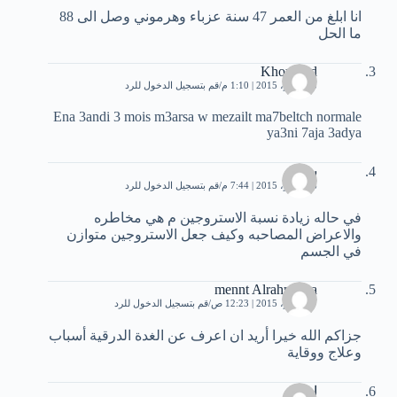
انا ابلغ من العمر 47 سنة عزباء وهرموني وصل الى 88
ما الحل
Khouloud
3 نوفمبر، 2015 | 1:10 م
قم بتسجيل الدخول للرد
Ena 3andi 3 mois m3arsa w mezailt ma7beltch normale
ya3ni 7aja 3adya
سهام
6 نوفمبر، 2015 | 7:44 م
قم بتسجيل الدخول للرد
في حاله زيادة نسبة الاستروجين م هي مخاطره
والاعراض المصاحبه وكيف جعل الاستروجين متوازن
في الجسم
mennt Alrahman a
7 نوفمبر، 2015 | 12:23 ص
قم بتسجيل الدخول للرد
جزاكم الله خيرا أريد ان اعرف عن الغدة الدرقية أسباب
وعلاج ووقاية
ايمان