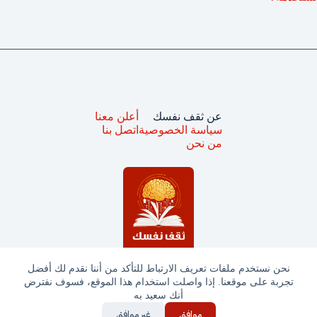
عن ثقف نفسك
أعلن معنا
سياسة الخصوصية
اتصل بنا
من نحن
نحن نستخدم ملفات تعريف الارتباط للتأكد من أننا نقدم لك أفضل
تجربة على موقعنا. إذا واصلت استخدام هذا الموقع، فسوف نفترض
جميع الحقوق محفوظة © ثقف نفسك 2025
أنك سعيد به
موافق
غير موافق