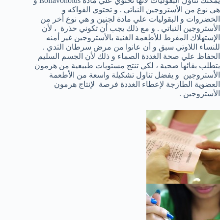
يمكنك تناول البقوليات لأنها تحتوي علي مادة isoflavonoids و
هي نوع من الأستروجين النباتي . و تحتوي الفواكه و
الخضروات و البقوليات علي مادة لجنين و هي نوع أخر من
الأستروجين النباتي . و مع ذلك يجب أن تكوني حذرة ، لأن
الإستهلاك المفرط للأطعمة الغنية بالأستروجين غير أمنه
للنساء اللاوتي سبق و أن عانوا من مرض سرطان الثدي .
الحفاظ علي صحة الغددة الصماء و ذلك لأن الجسم السليم
يتطلب بقائها صحية ، لكي تنتج مستويات طبيعية من هرمون
الأستروجين و يفضل تناول تشكيلة واسعة من الأطعمة
العضوية الطازجة لإعطاء الغددة فرصة لإنتاج هرمون
الأستروجين .