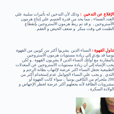
الإقلاع عن التدخين :
وذلك لأن التدخين له تأثيرات سلبية علي
الغدد الصماء ، مما يحد من قدرة الجسم علي إنتاج هرمون
الأستروجين , و قد تم ربط هرمون الأستروجين بإنقطاع
الطمث في وقت مبكر و ضعف الحيض و العقم .
تناول القهوة :
النساء الذين يشربوا أكثر من كوبين من القهوة
يومياً قد يؤدي إلي زيادة مستويات هرمون الأستروجين
بالمقارنة مع أولئك النساء الذين لا يشربون القهوة . و لكن
يجب الإنتباه إلي أن زيادة مستويات الأستروجين عن المعدلات
الطبيعية تجعل النساء اكثر عرضة لإلتهاب بطانة الرحم و
الثدي . و يجب علي النساء الحوامل عدم إستخدام أكثر من
200 ملجرام من الكافين يومياً ، سواء كانت القهوة أو
مشروبات الطاقة لأنه يجعلهم أكثر عرضة لخطر الإجهاض و
الولادة المبكرة .