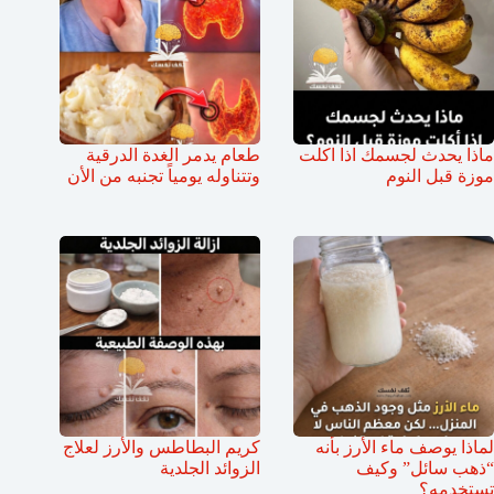
ماذا يحدث لجسمك اذا اكلت
طعام يدمر الغدة الدرقية
موزة قبل النوم
وتتناوله يومياً تجنبه من الأن
لماذا يوصف ماء الأرز بأنه
كريم البطاطس والأرز لعلاج
“ذهب سائل” وكيف
الزوائد الجلدية
تستخدمه؟