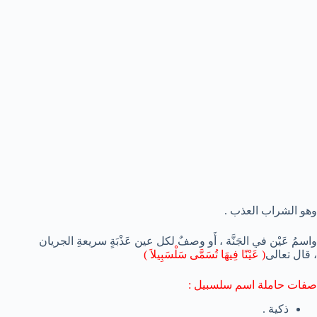
وهو الشراب العذب .
واسمُ عَيْن في الجَنَّة ، أَو وصفٌ لكل عين عَذْبَةٍ سريعةِ الجريان
، قال تعالى
( عَيْنًا فِيهَا تُسَمَّى سَلْسَبِيلاَ )
صفات حاملة اسم سلسبيل :
ذكية .