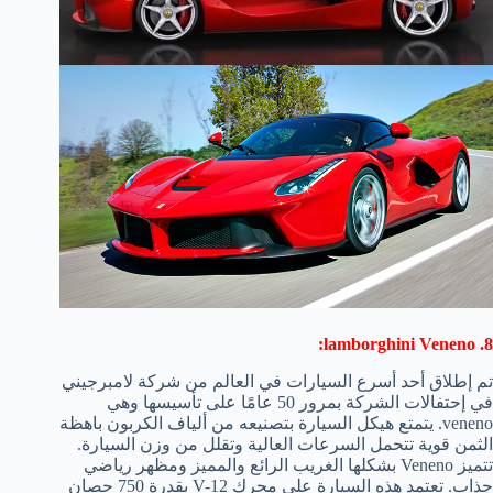
8. lamborghini Veneno:
تم إطلاق أحد أسرع السيارات في العالم من شركة لامبرجيني
في إحتفالات الشركة بمرور 50 عامًا على تأسيسها وهي
veneno. يتمتع هيكل السيارة بتصنيعه من ألياف الكربون باهظة
الثمن قوية تتحمل السرعات العالية وتقلل من وزن السيارة.
تتميز Veneno بشكلها الغريب الرائع والمميز ومظهر رياضي
جذاب. تعتمد هذه السيارة على محرك V-12 بقدرة 750 حصان