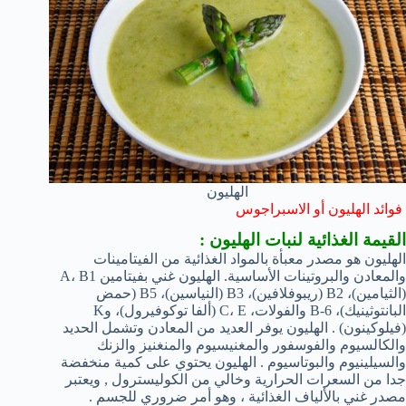
الهليون
فوائد الهليون أو الاسبراجوس
القيمة الغذائية لنبات الهليون :
الهليون هو مصدر معبأة بالمواد الغذائية من الفيتامينات
والمعادن والبروتينات الأساسية. الهليون غني بفيتامين A، B1
(الثيامين)، B2 (ريبوفلافين)، B3 (النياسين)، B5 (حمض
البانتوثينيك)، B-6 والفولات، C، E (ألفا توكوفيرول)، وK
(فيلوكينون) . الهليون يوفر العديد من المعادن وتشمل الحديد
والكالسيوم والفوسفور والمغنيسيوم والمنغنيز والزنك
والسيلينيوم والبوتاسيوم . الهليون يحتوي على كمية منخفضة
جدا من السعرات الحرارية وخالي من الكوليسترول , ويعتبر
مصدر غني بالألياف الغذائية ، وهو أمر ضروري للجسم .