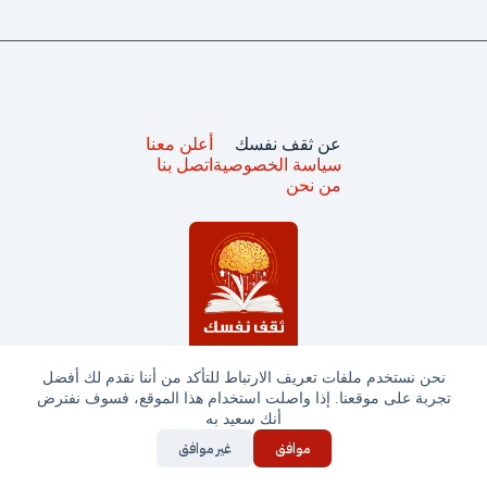
عن ثقف نفسك
أعلن معنا
سياسة الخصوصية
اتصل بنا
من نحن
نحن نستخدم ملفات تعريف الارتباط للتأكد من أننا نقدم لك أفضل
تجربة على موقعنا. إذا واصلت استخدام هذا الموقع، فسوف نفترض
جميع الحقوق محفوظة © ثقف نفسك 2025
أنك سعيد به
موافق
غير موافق