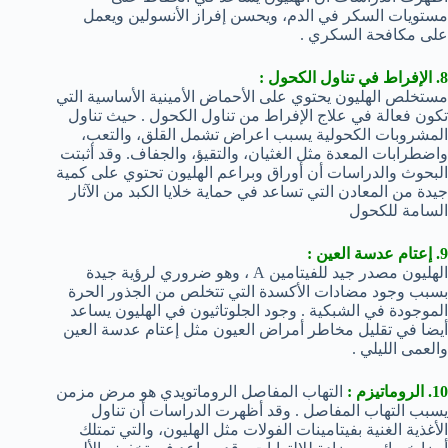
مستويات السكر في الدم، ويحسن إفراز الأنسولين ويعمل
على مكافحة السكري .
8. الإفراط في تناول الكحول :
مستخلص الهليون يحتوي على الأحماض الأمينية الأساسية التي
تكون فعالة في علاج الإفراط من تناول الكحول . حيث تناول
المشروبات الكحولية يسبب اعراض تشمل القلق، والتعب،
واضطرابات المعدة مثل الغثيان، والتقيؤ، والجفاف. وقد أثبتت
البحوث والدراسات أن أوراق وبراعم الهليون تحتوي على كمية
جيدة من المعادن التي تساعد في حماية خلايا الكبد من الآثار
السامة للكحول
9. إعتام عدسة العين :
الهليون مصدر جيد للفيتامين A ، وهو ضروري لرؤية جيدة
بسبب وجود مضادات الأكسدة التي تتخلص من الجذور الحرة
الموجودة في الشبكية . وجود الجلوتاثيون في الهليون يساعد
أيضا في تقليل مخاطر أمراض العيون مثل إعتام عدسة العين
والعمى الليلي .
10. الروماتيزم :
التهاب المفاصل الروماتويدي هو مرض مزمن
يسبب التهاب المفاصل . وقد أظهرت الدراسات أن تناول
الأغذية الغنية بفيتامينات الفولات مثل الهليون، والتي تمتلك