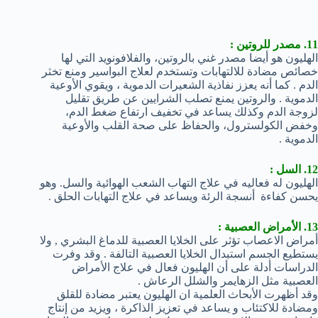
11. مصدر للروتين :
الهليون هو أيضا مصدر غني بالروتين، والفلافونويد التي لها
خصائص مضادة للالتهابات وتستخدم لعلاج البواسير ومنع تخثر
الدم . كما أنه يعزز نفاذية الشعيرات الدموية ، ويقوي الأوعية
الدموية . والروتين يمنع تصلب الشرايين عن طريق تقليل
لزوجة الدم وكذلك يساعد في تخفيف ارتفاع ضغط الدم،
وخفض الكولسترول، والحفاظ على صحة القلب والأوعية
الدموية .
12. السل :
الهليون له فعاليه في علاج التهاب الشعب الهوائية والسل. وهو
يحسن كفاءة أنسجة الرئة ويساعد في علاج التهابات الحلق .
13. الأمراض العصبية :
أمراض الاعصاب تؤثر على الخلايا العصبية للدماغ البشري , ولا
يستطيع الجسم استبدال الخلايا العصبية التالفة . وقد وفرت
الدراسات أدلة على أن الهليون فعال في علاج الأمراض
العصبية مثل الزهايمر والشلل الرعاش .
وقد أظهرت الأبحاث العلمية ان الهليون يعتبر مضادة للقلق
ومضادة للاكتئاب و يساعد في تعزيز الذاكرة ، ويزيد من إنتاج