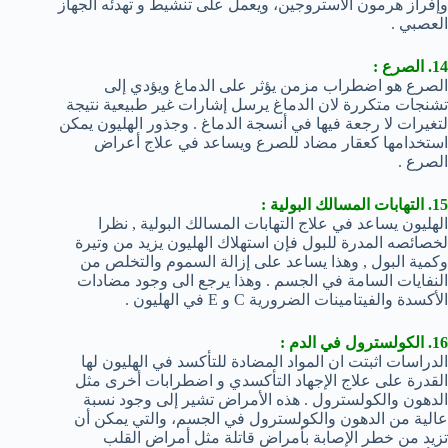
وإفراز هرمون الاستروجين، ويعمل على تنشيط و تهدئه الجهاز
العصبي .
14. الصرع :
الصرع هو اضطراب مزمن يؤثر على الدماغ ويؤدي إلى
تشنجات متكررة لان الدماغ يرسل إشارات غير طبيعية نتيجة
لتغيرات لا رجعة فيها في أنسجة الدماغ . وجذور الهليون يمكن
استخدامها كعقار مضاد للصرع ويساعد في علاج أعراض
الصرع .
15. التهابات المسالك البولية :
الهليون يساعد في علاج التهابات المسالك البولية , نظرا
لخصائصه المدرة للبول فإن استهلاك الهليون يزيد من وتيرة
وكمية البول , وهذا يساعد على إزالة السموم والتخلص من
النفايات السامة في الجسم . وهذا يرجع الى وجود مضادات
الأكسدة والفيتامينات الضرورية C و E في الهليون .
16. الكولسترول في الدم :
الدراسات اثبتت ان المواد المضادة للتأكسد في الهليون لها
القدرة على علاج الإجهاد التأكسدي و اضطرابات أخرى مثل
الدهون والكولسترول . هذه الأمراض تشير إلى وجود نسبة
عالية من الدهون والكولسترول في الجسم، والتي يمكن أن
تزيد من خطر الإصابة بأمراض قاتلة مثل أمراض القلب