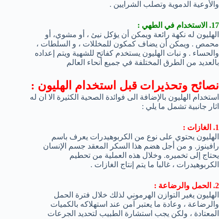
والأوعية الدموية وتصلب الشرايين .
17. الاستخدام في الطهي :
الهليون له نكهة رائعة ويمكن أن يؤكل نيئ ، أو مشوي، أو
محمص . ويمكن أن يضاف كمكون للمخللات ، و السلطات ،
والحساء . و نبات الهليون يستخدم كفاتح للشهية ويتم إعداده
بالعديد من الطرق المختلفة في جميع أنحاء العالم
نصائح وتحذيرات قبل استخدام الهليون :
استخدام الهليون بالإضافة الى فوائدة الصحية الكثيرة الا ان له
اثار جانبية تشمل ما يلي :
1. الغازات :
الهليون يحتوي على نوع من الكربوهيدرات يعرف باسم
رافينوز. و من أجل هضم هذا السكر المعقد جسم الإنسان
يحتاج إلى تخميره. وخلال هذه العملية من تحطيم
الكربوهيدرات ، غالبا ما يتم إنتاج الغازات .
2. الحمل والرضاعة :
الهليون يغير التوازن الهرموني لذلك خلال فترة الحمل
والرضاعة ، وعادة ما يعتبر آمن عند استهلاكه بالكميات
المعتادة ، ولكن يجب استشارة الطبيب لتحديد الجرعات