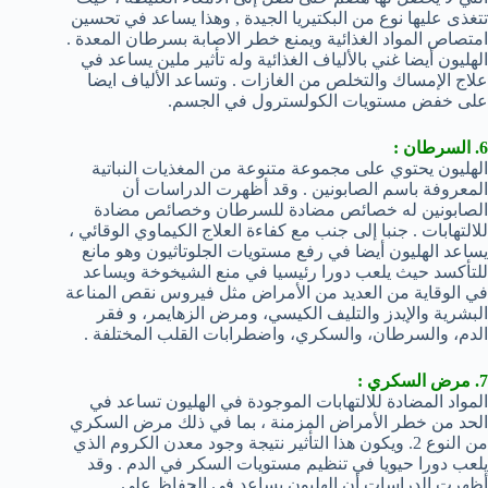
تتغذى عليها نوع من البكتيريا الجيدة , وهذا يساعد في تحسين
امتصاص المواد الغذائية ويمنع خطر الاصابة بسرطان المعدة .
الهليون أيضا غني بالألياف الغذائية وله تأثير ملين يساعد في
علاج الإمساك والتخلص من الغازات . وتساعد الألياف ايضا
على خفض مستويات الكولسترول في الجسم.
6. السرطان :
الهليون يحتوي على مجموعة متنوعة من المغذيات النباتية
المعروفة باسم الصابونين . وقد أظهرت الدراسات أن
الصابونين له خصائص مضادة للسرطان وخصائص مضادة
للالتهابات . جنبا إلى جنب مع كفاءة العلاج الكيماوي الوقائي ،
يساعد الهليون أيضا في رفع مستويات الجلوتاثيون وهو مانع
للتأكسد حيث يلعب دورا رئيسيا في منع الشيخوخة ويساعد
في الوقاية من العديد من الأمراض مثل فيروس نقص المناعة
البشرية والإيدز والتليف الكيسي، ومرض الزهايمر، و فقر
الدم، والسرطان، والسكري، واضطرابات القلب المختلفة .
7. مرض السكري :
المواد المضادة للالتهابات الموجودة في الهليون تساعد في
الحد من خطر الأمراض المزمنة ، بما في ذلك مرض السكري
من النوع 2. ويكون هذا التأثير نتيجة وجود معدن الكروم الذي
يلعب دورا حيويا في تنظيم مستويات السكر في الدم . وقد
أظهرت الدراسات أن الهليون يساعد في الحفاظ على