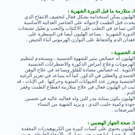
3. متلازمة ما قبل الدورة الشهرية :
الهليون يمكن استخدامه بشكل فعال لتخفيف الانتفاخ الذي
يحدث قبل الطمث لإحتوائه على العناصر الغذائية الأساسية
التي تساعد في التغلب على الاكتئاب والتعب و تقليل تشنجات
الدورة الشهرية . يساعد الهليون أيضا في السيطرة على
فقدان الدم والحفاظ على التوازن الهرموني أثناء الحيض .
4. الخصوبة :
الهليون له خصائص مثير للشهوة الجنسية ، ويستخدم لتنظيم
الهرمونات وعلاج امراض الذكورة والاضطرابات الجنسية
الأنثوية . له خصائص مضادة للقلق ويساعد في علاج الوهن
الجسدي والعقلي في الذكور. كما أنه يساعد في تعزيز الرغبة
الجنسية ويعزز عدد الحيوانات المنوية وحركتها . في الإناث ، قد
ثبت ان الهليون فعال في علاج متلازمة انقطاع الطمث وفقر
الدم .
الهليون يكون بمثابة مدر للبن وله فعاليه عاليه في تحسين
جودة وكمية حليب الثدي ، و يزيد الشهية من النساء
المرضعات .
5. صحة الجهاز الهضمي :
الهليون يحتوي على كميات كبيرة من الكربوهيدرات المعقدة
التي لا يحصل لها هضم حتى تصل إلى الأمعاء الغليظة ، حيث