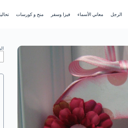
الرجل
معاني الأسماء
فيزا وسفر
منح و كورسات
تحالي
ال