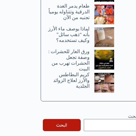
طعام يدمر الغدة
الدرقية وتتناوله يومياً
تجنبه من الأن
لماذا يوصف ماء الأرز
بأنه “ذهب سائل”
وكيف تستخدمه؟
ورق الغار للحشرات :
وصفة تجعل
الحشرات تهرب من
البيت
كريم البطاطس
والأرز لعلاج الزوائد
الجلدية
بحث
البحث