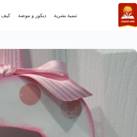
لتجاوز
لى
لمحتوى
تنمية بشرية
ديكور و موضة
كيف