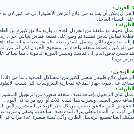
3. الخردل :
الخردل يمكن أن يساعد في علاج أعراض الأنفلونزا إلى حد كبير لان له
على الشفاء العاجل .
الطريقة :
عمل عجينة مع ملعقة من الخردل الجاف ، وأربع ملاعق كبيرة من الطحي
قطعة قماش شاش نظيفة ثم وضع على قطعة قماش شاش آخرى زيت ا
إزالته بعد بضع دقائق ويغسل الصدر بقطعة قماش نظيفة مبللة بماء داف
في دلو كبير ، إضافة ملعقة واحدة من مسحوق الخردل لكل لتر من الماء
هذ يحسن تدفق الدم إلى قدميك ويحسن الدورة الدموية ، مما يساعد على
مرتين يوميا .
4. الزنجبيل :
الزنجبيل علاج طبيعي شعبي لكثير من المشاكل الصحية ، بما في ذلك الأن
يساعد على تقوية جهاز المناعة لمحاربة الفيروسات التي تسبب الأنفلونزا
الطريقة :
عمل شاي الزنجبيل بإضافة نصف ملعقة صغيرة من الزنجبيل المبشور ال
إضافة بعض العسل ويشرب هذا الشاي ثلاث أو أربع مرات في اليوم .
الجمع بين اثنين ملاعق صغيرة من كل جذر الزنجبيل المبشور والآس 
إلى كوب من الماء المغلي يترك لمدة نصف ساعة ثم يصفى و شربه عدة
يمكنك أيضا تقطيع الزنجبيل الطازج وأكل كمية صغيرة عدة مرات في اليو