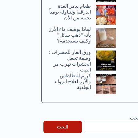
طعام يدمر الغدة
الدرقية وتتناوله يومياً
تجنبه من الأن
لماذا يوصف ماء الأرز
بأنه “ذهب سائل”
وكيف تستخدمه؟
ورق الغار للحشرات :
وصفة تجعل
الحشرات تهرب من
البيت
كريم البطاطس
والأرز لعلاج الزوائد
الجلدية
بحث
البحث