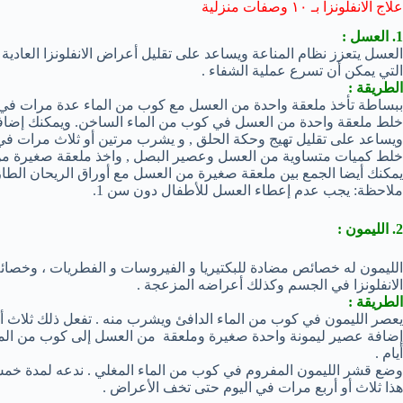
علاج الانفلونزا بـ ١٠ وصفات منزلية
1. العسل :
العسل يتعزز نظام المناعة ويساعد على تقليل أعراض الانفلونزا العادي
التي يمكن أن تسرع عملية الشفاء .
الطريقة :
ببساطة تأخذ ملعقة واحدة من العسل مع كوب من الماء عدة مرات في ا
خلط ملعقة واحدة من العسل في كوب من الماء الساخن. ويمكنك إضا
ويساعد على تقليل تهيج وحكة الحلق , و يشرب مرتين أو ثلاث مرات في 
خلط كميات متساوية من العسل وعصير البصل , واخذ ملعقة صغيرة من هذ
يمكنك أيضا الجمع بين ملعقة صغيرة من العسل مع أوراق الريحان الطازج
ملاحظة: يجب عدم إعطاء العسل للأطفال دون سن 1.
2. الليمون :
الليمون له خصائص مضادة للبكتيريا و الفيروسات و الفطريات ، وخصا
الانفلونزا في الجسم وكذلك أعراضه المزعجة .
الطريقة :
يعصر الليمون في كوب من الماء الدافئ ويشرب منه . تفعل ذلك ثلاث أو 
إضافة عصير ليمونة واحدة صغيرة وملعقة من العسل إلى كوب من الماء
أيام .
وضع قشر الليمون المفروم في كوب من الماء المغلي . ندعه لمدة خم
هذا ثلاث أو أربع مرات في اليوم حتى تخف الأعراض .