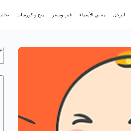
الرجل
معاني الأسماء
فيزا وسفر
منح و كورسات
تحالي
ال