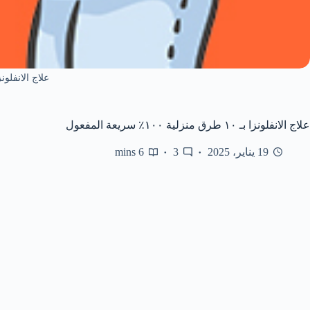
علاج الانفلونز
علاج الانفلونزا بـ ١٠ طرق منزلية ١٠٠٪ سريعة المفعول
19 يناير، 2025
3
6 mins