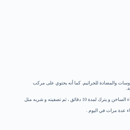
روسات والمضادة للجراثيم. كما أنه يحتوي على مركب
.
سحق اثنين أو ثلاثة فصوص من الثوم الطازج ووضعها في كوب من الماء الساخن و يترك لمدة 10 دقائق ، ثم تصفيته و شربه مثل
ء عدة مرات في اليوم .