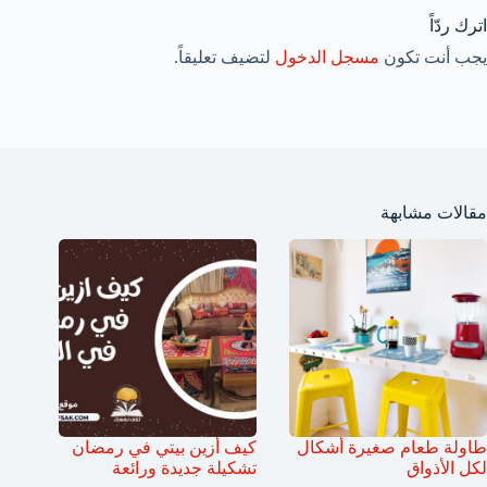
اترك ردّاً
يجب أنت تكون
مسجل الدخول
لتضيف تعليقاً.
مقالات مشابهة
طاولة طعام صغيرة أشكال
كيف أزين بيتي في رمضان
لكل الأذواق
تشكيلة جديدة ورائعة