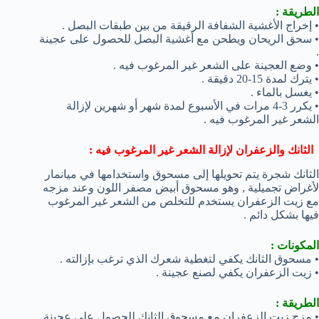
الطريقة :
• إخراج الأغشية الشفافة الرقيقة من بين طبقات البصل .
• سحق الريحان ويطحن مع أغشية البصل للحصول على عجينة
.
• وضع العجينة على الشعر غير المرغوب فيه .
• يترك لمدة 15-20 دقيقة .
• يغسل بالماء .
• يكرر 3-4 مرات في الأسبوع لمدة شهر أو شهرين لإزالة
الشعر غير المرغوب فيه .
الثانك والزعفران لإزالة الشعر غير المرغوب فيه :
الثانك شجرة يتم تحويلها إلى مسحوق واستخدامها في ميانمار
لأغراض تجميلية , وهو مسحوق أبيض مصفر اللون وعند مزجه
مع زيت الزعفران يستخدم للتخلص من الشعر غير المرغوب
فيها بشكل دائم .
المكونات :
• مسحوق الثانك يكفي لتغطية شعرك الذي ترغب بإزالته .
• زيت الزعفران يكفي لصنع عجينة .
الطريقة :
• مزج زيت الزعفران مع مسحوق الثانك للحصول على عجينة