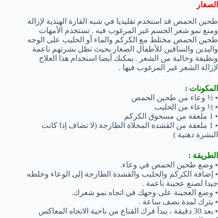
الصغار
طحين الحمص قد استخدم تقليديا في شبه القارة الهندية لإزالة
ومنع نمو شعر الجسم غير المرغوب فيه . تستخدم الأمهات
طحين الحمص مختلط مع الكركم والماء أو الحليب على الوجه
واليدين والساقين للأطفال الصغار بحيث تظل بشرتهم ناعمة
ونظيفة وخالية من الشعر . يمكنك أيضا استخدام هذا العلاج
لإزالة الشعر غير المرغوب فيها .
المكونات :
• ½ وعاء من طحين الحمص
• ½ وعاء من الحليب
• 1 ملعقة من مسحوق الكركم
• 1 ملعقة من القشدة المحلاة الطازجة (لا تضاف إذا كانت
البشرة دهنية )
الطريقة :
• وضع طحين الحمص في وعاء.
• إضافة الكركم والحليب والقشدة الطازجة إلى الوعاء وخلطه
جيدا لصنع عجينة ناعمة .
• وضع العجينة على وجهك في اتجاه نمو شعرك.
• يترك لمدة نصف ساعة .
• بعد 30 دقيقة ، يبدأ فرك القناع من ناحية الاتجاه المعاكس