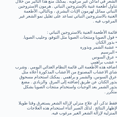
الشعر في اماكن غير مرغوبه . يمكنك منع هذا التأثير من خلال
تناول أطعمة غنية بالإستروجين النباتي . هرمون الاستروجين
النباتي مماثل لهرمون الإناث البشري ، وبالتالي، الأطعمة
الغنية بالاستروجين النباتي تساعد على تقليل نمو الشعر غير
المرغوب فيه .
قائمة الأطعمة الغنية بالاستروجين النباتي :
• فول الصويا ومنتجات الصويا مثل التوفو، وحليب الصويا.
• بذور الكتان
• عشبة الشمر وبذوره
• البرسيم
• عرق السوس
• عشب براهمي
اضافه هذه الأطعمة الى قائمة النظام الغذائي اليومي . وشرب
شاي الاعشاب المصنوع من الأعشاب المذكورة أعلاه مثل
عرق السوس، والشمر و براهمي . يمكنك استخدام مسحوق
بذور الكتان عن طريق إضافته إلى المرق والزبادي . مضغ
بذور الشمر بعد الوجبات واستخدام منتجات الصويا بشكل
متكرر .
فقط تذكر، أي علاج منزلي لإزالة الشعر يستغرق وقتا طويلا
لإظهار النتائج . لذلك الصبر أثناء استخدام هذه العلاجات
المنزلية لإزالة الشعر الغير مرغوب فيه.