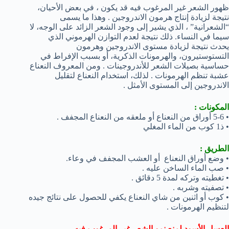
ظهور الشعر غير المرغوب فيه قد يكون ، في بعض الأحيان،
نتيجة لزيادة إنتاج هرمون الاندروجين . وهذا ما يسمى
“الشعرانية” ، الذي يشير إلى وجود الشعر الزائد على الوجه، لا
سيما في النساء. ذلك نتيجة لعدم التوازن الهرموني الذي
يحدث نتيجة لزيادة مستوى الاندروجين وهرمون
التستوستيرون، والهرمونات الذكرية، أو بسبب الإفراط في
حساسية بصيلات الشعر للأندروجينات . ومن المعروف النعناع
عشبة تنظم الهرمونات . لذلك، استخدام النعناع لتقليل
الاندروجين إلى المستوى الأمثل .
المكونات :
• 5-6 أوراق من النعناع أو ملعقه من النعناع المجفف .
• ذ1 كوب من الماء المغلي
الطريق :
• وضع أوراق النعناع أو العشب المجفف في وعاء.
• صب الماء الساخن عليه .
• تغطيته وتركه لمدة 5 دقائق .
• تصفيته وشربه .
• كوب أو اثنين من شاي النعناع يكفي للحصول على نتائج جيده
لتنظيم الهرمونات .
العسل الأسود لمنع نمو الشعر غير المرغوب فيه