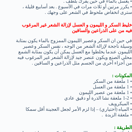
• يغسل بالماء في حين يفرك بلطف .
• يكرر مرتين أو ثلاث مرات في الأسبوع . بعد أسابيع قليلة ،
سترى انخفاض ملحوظ في الشعر على وجهك .
خليط السكر و الليمون و العسل لإزالة الشعر غير المرغوب
فيه من على الذراعين والساقين
في حين ان السكر وعصير الليمون الممزوج بالماء يكون بمثابة
وسيلة ناجحة لإزالة الشعر من الوجه ، نفس السكر وعصير
الليمون عندما يخلطوا مع العسل يمكن أن يكون بمثابة الشمع
محلي الصنع ويكون عنصر جيد لإزالة الشعر غير المرغوب فيه
من أجزاء أخرى من الجسم مثل الذراعين و الساقين .
المكونات :
• 1 ملعقة من السكر
• 1 ملعقة من العسل
• 1 ملعقة من عصير الليمون
• 1-2 ملعقة نشا الذرة أو دقيق عادي
• الميكرويف
• المياه (اختياري) – إذا لزم الأمر لجعل العجينة أقل سمكا
• ملعقة الزبدة .
الطريقة :