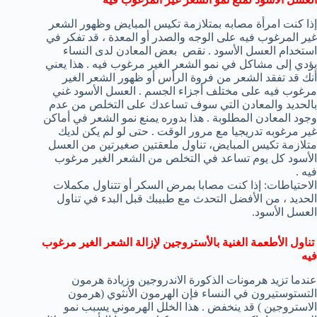
إذا كنت امرأة مصابه بمتلازمة تكيس المبايض وظهور الشعر
غير المرغوب فيه على الوجه والصدر أو المعدة ، قد تفكر في
استخدام العسل الأسود . نقص بعض المعادن لدى النساء
يؤدي إلى مشاكل في نمو الشعر الغير مرغوب فيه . هذا يعني
أنك قد تفقد الشعر من فروة الرأس أو ظهور الشعر الغير
مرغوب فيه على مختلف أجزاء الجسم . العسل الأسود غني
بالحديد والمعادن التي سوف تساعدك على التخلص من عدم
وجود المعادن المطلوبة . هذا بدوره يمنع نمو الشعر في أماكن
غير مرغوبه تدريجيا مع مرور الوقت . حتى لو لم يكن لديك
متلازمة تكيس المبايض، تناول ملعقتين صغيرتين من العسل
الأسود كل يوم تساعد في التخلص من الشعر الغير مرغوب
فيه .
الاحتياطات: إذا كنت مصابا بمرض السكر أو تتناول مكملات
الحديد ، من الأفضل التحدث مع طبيبك قبل البدء في تناول
العسل الأسود.
تناول الأطعمة الغنية بالأستروجين لإزالة الشعر الغير مرغوب
فيه
عندما تزيد هرمونات الذكورة الاندروجين وزيادة هرمون
التستوستيرون في النساء فإن الهرمون الأنثوي (هرمون
الاستروجين ) قد ينخفض . هذا الخلل الهرموني يسبب نمو