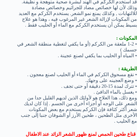
قد استخدم الكركم في الهند لبشرة صحية متوهجة و نظيفة.
وذلك لأن لها خصائص مضاد للجراثيم وخصائص مضادة
للالتهابات , وكذلك يمنع نمو الشعر. يستخدم الكركم مع العديد
من المكونات لإزالة الشعر غير المرغوب فيه ، وهذا هو علاج
بسيط يمكن أن يستخدم الكركم مع الماء أو الحليب فقط .
المكونات :
• 1-2 ملعقة من الكركم (أو ما يكفي لتغطية منطقة الشعر في
جسمك )
• المياه أو الحليب بما يكفي لصنع عجينة .
الطريقة :
• نقع مسحوق الكركم في الماء أو الحليب لصنع معجون .
• وضع العجينه على وجهك.
• تترك لمدة 15-20 دقيقة أو حتى تجف .
• يغسل بالماء الدافئ .
ومع ذلك، هذا العلاج هو لأولئك الذين لديهم القليل جدا من
الشعر على الوجه أو أجزاء أخرى من الجسم . إذا كان لديك
شعر أكثر كثافة فإن الكركم يستخدم مع بعض المكونات
الأخرى مثل الطحين ، طحين الأرز أو الشوفان جنبا إلى جنب
مع الحليب .
قناع طحين الحمص لمنع ظهور الشعر الزائد عند الاطفال