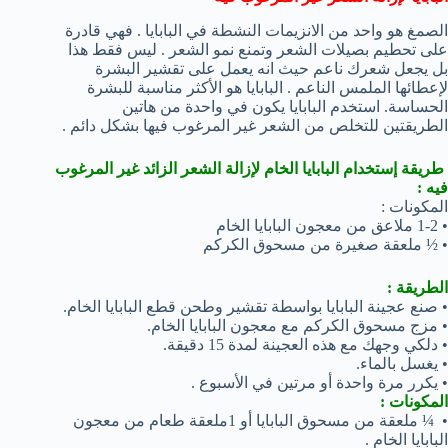
الصمغ هو واحد من الانزيمات النشطة في البابايا . فهي قادرة
على تحطيم بصيلات الشعر وتمنع نمو الشعر . ليس فقط هذا
بل يجعل شعرك ناعم حيث انه يعمل على تقشير البشرة
لإعطائها الملمس الناعم . البابايا هو الأكثر مناسبة للبشرة
الحساسة. استخدم البابايا يكون في واحدة من هاتين
الطريقتين للتخلص من الشعر غير المرغوب فيها بشكل دائم .
طريقة إستخدام البابايا الخام لإزالة الشعر الزائد غير المرغوب
فيه :
المكونات :
• 1-2 ملاعق من معجون البابايا الخام
• ½ ملعقة صغيرة من مسحوق الكركم
الطريقة :
• صنع عجينة البابايا بواسطة تقشير وطحن قطع البابايا الخام.
• مزج مسحوق الكركم مع معجون البابايا الخام.
• دلكي وجهك مع هذه العجينة لمدة 15 دقيقة.
• يغسل بالماء.
• يكرر مرة واحدة أو مرتين في الأسبوع .
المكونات :
• ¼ ملعقة من مسحوق البابايا أو 1ملعقة طعام من معجون
البابايا الخام .