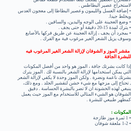
لاستخراج عصير البطاطس .
• إضافة العسل والليمون وعصير البطاطا إلى معجون العدس
ويخلط جيدا.
• وضع العجينة على الوجه واليدين، والساقين .
• يترك لمدة 15-20 دقيقة أو حتى يجف .
• بمجرد أن يجف ، إزالة العجينة عن طريق فركها بالأصابع
وسوف يزيل الشعر الغير مرغوب فية مع الفرك .
مقشر الموز و الشوفان لإزالة الشعر الغير المرغوب فيه
للبشرة الجافة
إذا كانت بشرتك جافة ، الموز هو واحد من أفضل المكونات
التي يمكن استخدامها لإزالة الشعر بالنسبة لك . الموز يترك
بشرتك ناعمة ونضرة . ولكن الموز وحدة لا يكفي لإزالة الشعر
, تحتاج إلى مزجها مع شيء خشن لتقشير الجلد . ومع ذلك،
ينبغي لهذه الخشونة ان لا تضر بالبشرة الحساسة . دقيق
الشوفان هو الشيء المثالي للاستخدام مع الموز حيث يعمل
كمطهر طبيعي للبشرة .
المكونات :
• 1 ثمرة موز طازجة
• 1-2 ملعقة شوفان