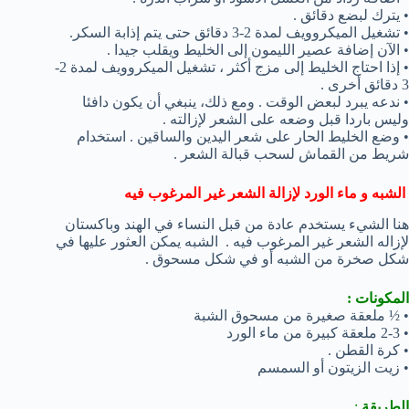
• يترك لبضع دقائق .
• تشغيل الميكروويف لمدة 2-3 دقائق حتى يتم إذابة السكر.
• الآن إضافة عصير الليمون إلى الخليط ويقلب جيدا .
• إذا احتاج الخليط إلى مزج أكثر ، تشغيل الميكروويف لمدة 2-
3 دقائق أخرى .
• ندعه يبرد لبعض الوقت . ومع ذلك، ينبغي أن يكون دافئا
وليس باردا قبل وضعه على الشعر لإزالته .
• وضع الخليط الحار على شعر اليدين والساقين . استخدام
شريط من القماش لسحب قبالة الشعر .
الشبه و ماء الورد لإزالة الشعر غير المرغوب فيه
هنا الشيء يستخدم عادة من قبل النساء في الهند وباكستان
لإزاله الشعر غير المرغوب فيه . الشبه يمكن العثور عليها في
شكل صخرة من الشبه أو في شكل مسحوق .
المكونات :
• ½ ملعقة صغيرة من مسحوق الشبة
• 2-3 ملعقة كبيرة من ماء الورد
• كرة القطن .
• زيت الزيتون أو السمسم
الطريقة
: