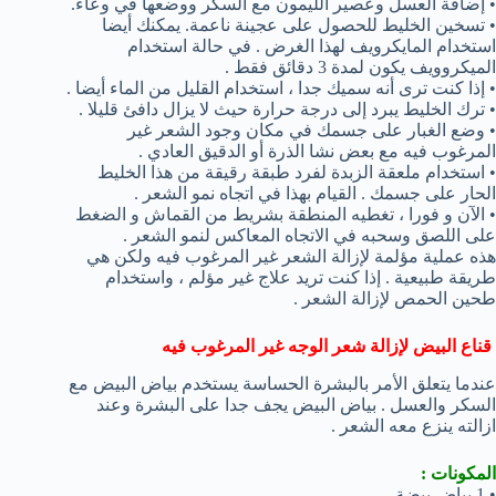
• إضافة العسل وعصير الليمون مع السكر ووضعها في وعاء.
• تسخين الخليط للحصول على عجينة ناعمة. يمكنك أيضا
استخدام المايكرويف لهذا الغرض . في حالة استخدام
الميكروويف يكون لمدة 3 دقائق فقط .
• إذا كنت ترى أنه سميك جدا ، استخدام القليل من الماء أيضا .
• ترك الخليط يبرد إلى درجة حرارة حيث لا يزال دافئ قليلا .
• وضع الغبار على جسمك في مكان وجود الشعر غير
المرغوب فيه مع بعض نشا الذرة أو الدقيق العادي .
• استخدام ملعقة الزبدة لفرد طبقة رقيقة من هذا الخليط
الحار على جسمك . القيام بهذا في اتجاه نمو الشعر .
• الآن و فورا ، تغطيه المنطقة بشريط من القماش و الضغط
على اللصق وسحبه في الاتجاه المعاكس لنمو الشعر .
هذه عملية مؤلمة لإزالة الشعر غير المرغوب فيه ولكن هي
طريقة طبيعية . إذا كنت تريد علاج غير مؤلم ، واستخدام
طحين الحمص لإزالة الشعر .
قناع البيض لإزالة شعر الوجه غير المرغوب فيه
عندما يتعلق الأمر بالبشرة الحساسة يستخدم بياض البيض مع
السكر والعسل . بياض البيض يجف جدا على البشرة وعند
ازالته ينزع معه الشعر .
المكونات :
• 1 بياض بيضة