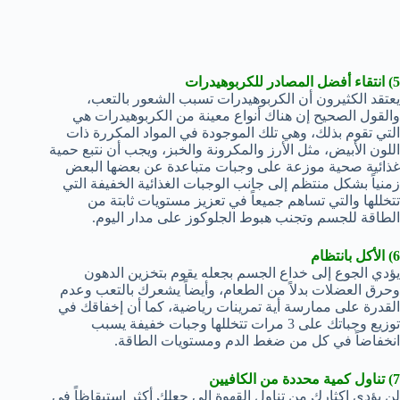
5) انتقاء أفضل المصادر للكربوهيدرات
يعتقد الكثيرون أن الكربوهيدرات تسبب الشعور بالتعب،
والقول الصحيح إن هناك أنواع معينة من الكربوهيدرات هي
التي تقوم بذلك، وهي تلك الموجودة في المواد المكررة ذات
اللون الأبيض، مثل الأرز والمكرونة والخبز، ويجب أن نتبع حمية
غذائية صحية موزعة على وجبات متباعدة عن بعضها البعض
زمنياً بشكل منتظم إلى جانب الوجبات الغذائية الخفيفة التي
تتخللها والتي تساهم جميعاً في تعزيز مستويات ثابتة من
الطاقة للجسم وتجنب هبوط الجلوكوز على مدار اليوم.
6) الأكل بانتظام
يؤدي الجوع إلى خداع الجسم بجعله يقوم بتخزين الدهون
وحرق العضلات بدلاً من الطعام، وأيضاً يشعرك بالتعب وعدم
القدرة على ممارسة أية تمرينات رياضية، كما أن إخفاقك في
توزيع وجباتك على 3 مرات تتخللها وجبات خفيفة يسبب
انخفاضاً في كل من ضغط الدم ومستويات الطاقة.
7) تناول كمية محددة من الكافيين
لن يؤدي إكثارك من تناول القهوة إلى جعلك أكثر استيقاظاً في