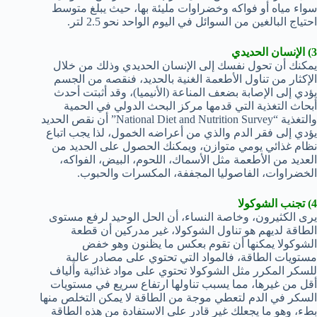
سواء مياه أو فواكه وخضراوات مليئة بها، حيث يبلغ متوسط
احتياج البالغين من السوائل في اليوم الواحد نحو 2.5 لتر.
3) الإنسان الحديدي
يمكنك أن تحول نفسك إلى الإنسان الحديدي وذلك من خلال
الإكثار من تناول الأطعمة الغنية بالحديد، فنقصه من الجسم
يؤدي إلى الإصابة بضعف المناعة (الأنيميا)، وقد أثبتت أحدث
أبحاث التغذية التي قدمها مركز البحث الدولي في الحمية
والتغذية “National Diet and Nutrition Survey” أن نقص الحديد
يؤدي إلى فقر الدم والذي من أعراضه الخمول، لذا يجب اتباع
نظام غذائي يومي متوازن، ويمكنك الحصول على الحديد من
العديد من الأطعمة مثل الأسماك، اللحوم، البيض، الفواكه،
الخضراوات، الفاصوليا المجففة، المكسرات والحبوب.
4) تجنب الشوكولا
يرى الكثيرون، وخاصة النساء، أن الحل الوحيد لرفع مستوى
الطاقة لديهم هو تناول الشوكولا، غير مدركين أن قطعة
الشوكولا يمكنها أن تقوم بعكس ما يظنون وهو خفض
مستويات الطاقة، فالمواد التي تحتوي على مصادر عالية
للسكر المكرر مثل الشوكولا تحتوي على مواد غذائية وألياف
أقل من غيرها، مما يسبب تناولها ارتفاع سريع في مستويات
السكر في الدم لتعطي موجة من الطاقة لا يمكن التخلص منها
بطء، وهو ما يجعلك غير قادر على الاستفادة من هذه الطاقة