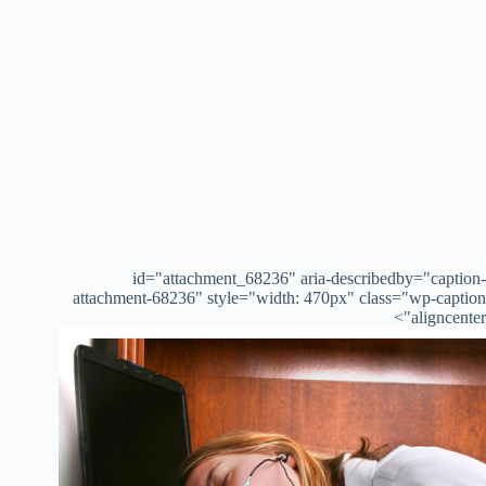
id="attachment_68236" aria-describedby="caption-
attachment-68236" style="width: 470px" class="wp-caption
aligncenter">