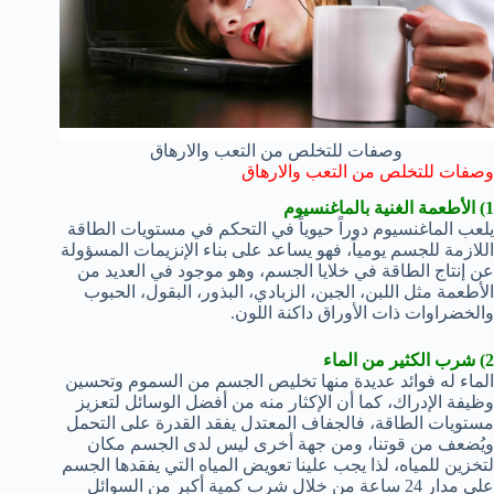
وصفات للتخلص من التعب والارهاق
وصفات للتخلص من التعب والارهاق
1) الأطعمة الغنية بالماغنسيوم
يلعب الماغنسيوم دوراً حيوياً في التحكم في مستويات الطاقة
اللازمة للجسم يومياً، فهو يساعد على بناء الإنزيمات المسؤولة
عن إنتاج الطاقة في خلايا الجسم، وهو موجود في العديد من
الأطعمة مثل اللبن، الجبن، الزبادي، البذور، البقول، الحبوب
والخضراوات ذات الأوراق داكنة اللون.
2) شرب الكثير من الماء
الماء له فوائد عديدة منها تخليص الجسم من السموم وتحسين
وظيفة الإدراك، كما أن الإكثار منه من أفضل الوسائل لتعزيز
مستويات الطاقة، فالجفاف المعتدل يفقد القدرة على التحمل
ويُضعف من قوتنا، ومن جهة أخرى ليس لدى الجسم مكان
لتخزين للمياه، لذا يجب علينا تعويض المياه التي يفقدها الجسم
على مدار 24 ساعة من خلال شرب كمية أكبر من السوائل