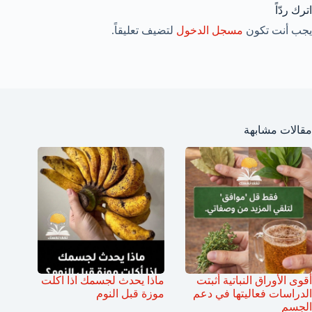
اترك ردّاً
يجب أنت تكون
مسجل الدخول
لتضيف تعليقاً.
مقالات مشابهة
أقوى الأوراق النباتية أثبتت
ماذا يحدث لجسمك اذا اكلت
الدراسات فعاليتها في دعم
موزة قبل النوم
الجسم