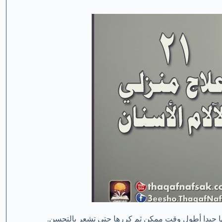
ها جيدا أطول وقت ممكن ثم كررها حتى تشعر بالتحسن.