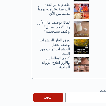
طعام يدمر الغدة
الدرقية وتتناوله يومياً
تجنبه من الأن
لماذا يوصف ماء الأرز
بأنه “ذهب سائل”
وكيف تستخدمه؟
ورق الغار للحشرات :
وصفة تجعل
الحشرات تهرب من
البيت
كريم البطاطس
والأرز لعلاج الزوائد
الجلدية
بحث
البحث