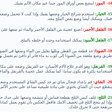
14- الموز:
امضغ بعض أوراق الموز جيدا عند مكان الألم بفمك.
15- الخيار:
استخدم شرائح الخيار وضعها بفمك وإذا كنت لا تتحمل وضعه 
فمك، ويمكنك أيضا وضع بعض الملح معه.
16- الفلفل الأحمر:
اصنع عجينة من الفلفل الأحمر والماء ثم ضعها على أ
17- الفلفل الأسود:
يمكنك استخدامه وحده أو خلطه بالملح.
18- الصودا:
خذ قطعة من القطن وبللها بقليل من الماء وضعها في الصو
طريق وضع ملعقة من الصودا إلى كوب به ماء فاتر أو دافئ ثم تغسل به
19- القرنفل:
وهو أقدم علاج لآلام الأسنان، خذ القرنفل وضعه على مك
استخدامه بكثرة قد يكون ساما، كما يمكنك عمل عجينة بالقرنفل والماء 
20- الشاي:
قم بإعداد فنجال شاي ثم خذ كيس الشاي المستخدم وضعه
ينقطع حيث أن الشاي يحتوي على مادة طبيعية تساعد على تخدير الألم.
21- الثلج:
غلف كيس الثلج بقطعة قماش أو منشفة وضعها على خدك جهة ا
وإذا لم ينجح الثلج في تخفيف آلامك فافعل العكس بأن تقوم بعمل كم
مرتفعة حتى لا تحرق جلدك.