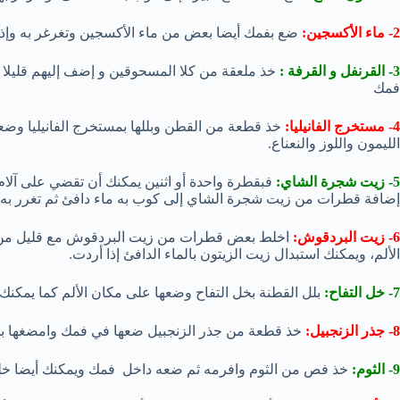
2- ماء الأكسجين:
ضع بفمك أيضا بعض من ماء الأكسجين وتغرغر به وإذا 
3- القرنفل و القرفة :
خذ ملعقة من كلا المسحوقين و إضف إليهم قليلا م
فمك
4- مستخرج الفانيليا:
خذ قطعة من القطن وبللها بمستخرج الفانيليا وضع
الليمون واللوز والنعناع.
5- زيت شجرة الشاي:
فبقطرة واحدة أو اثنين يمكنك أن تقضي على آلام
إضافة قطرات من زيت شجرة الشاي إلى كوب به ماء دافئ ثم تغرر به
6- زيت البردقوش:
اخلط بعض قطرات من زيت البردقوش مع قليل من ز
الألم، ويمكنك استبدال زيت الزيتون بالماء الدافئ إذا أردت.
7- خل التفاح:
بلل القطنة بخل التفاح وضعها على مكان الألم كما يمكنك 
8- جذر الزنجبيل:
خذ قطعة من جذر الزنجبيل ضعها في فمك وامضغها ب
9- الثوم:
خذ فص من الثوم وافرمه ثم ضعه داخل فمك ويمكنك أيضا خلط 