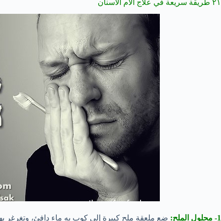
٢١ طريقة سريعة في علاج آلام الأسنان
1- محلول الملح:
ضع ملعقة ملح كبيرة إلى كوب به ماء دافئ، وتغرغر ب