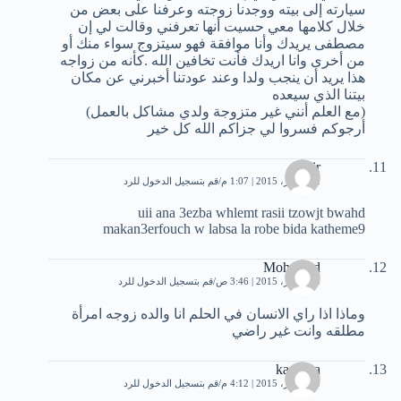
سيارته إلى بيته ووجدنا زوجته وعرفنا على بعض من
خلال كلامها معي حسيت أنها تعرفني وقالت لي إن
مصطفى يريدك وأنا موافقة فهو سيتزوج سواء منك أو
من أخرى وانا اريدك فأنت تخافين الله .كأنه من زواجه
هذا يريد أن ينجب ولدا وعند عودتنا أخبرني عن مكان
بيتنا الذي سيعده
(مع العلم أنني غير متزوجة ولدي مشاكل بالعمل)
أرجوكم فسروا لي جزاكم الله كل خير
abir
12 أكتوبر، 2015 | 1:07 م
قم بتسجيل الدخول للرد
uii ana 3ezba whlemt rasii tzowjt bwahd
makan3erfouch w labsa la robe bida katheme9
Mohamed
14 أكتوبر، 2015 | 3:46 ص
قم بتسجيل الدخول للرد
وماذا اذا راي الانسان في الحلم انا والده زوجه امرأة
مطلقه وانت غير راضي
kamilya
15 أكتوبر، 2015 | 4:12 م
قم بتسجيل الدخول للرد