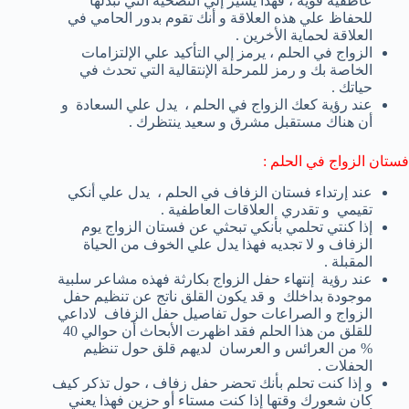
عاطفية قوية ، فهذا يشير إلي التضحية التي تبذلها
للحفاظ علي هذه العلاقة و أنك تقوم بدور الحامي في
العلاقة لحماية الأخرين .
الزواج في الحلم ، يرمز إلي التأكيد علي الإلتزامات
الخاصة بك و رمز للمرحلة الإنتقالية التي تحدث في
حياتك .
عند رؤية كعك الزواج في الحلم ، يدل علي السعادة و
أن هناك مستقبل مشرق و سعيد ينتظرك .
فستان الزواج في الحلم :
عند إرتداء فستان الزفاف في الحلم ، يدل علي أنكي
تقيمي و تقدري العلاقات العاطفية .
إذا كنتي تحلمي بأنكي تبحثي عن فستان الزواج يوم
الزفاف و لا تجديه فهذا يدل علي الخوف من الحياة
المقبلة .
عند رؤية إنتهاء حفل الزواج بكارثة فهذه مشاعر سلبية
موجودة بداخلك و قد يكون القلق ناتج عن تنظيم حفل
الزواج و الصراعات حول تفاصيل حفل الزفاف لاداعي
للقلق من هذا الحلم فقد اظهرت الأبحاث أن حوالي 40
% من العرائس و العرسان لديهم قلق حول تنظيم
الحفلات .
و إذا كنت تحلم بأنك تحضر حفل زفاف ، حول تذكر كيف
كان شعورك وقتها إذا كنت مستاء أو حزين فهذا يعني