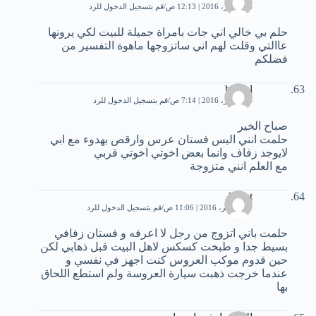
13 أكتوبر، 2016 | 12:13 ص
قم بتسجيل الدخول للرد
حلم بي خالي اني جات بامراة جميلة للبيت لكي يرونها
عاالتي وقلت لهم اني ساتزوجها ماهوة التفسير من
فضلكم
batoul
14 أكتوبر، 2016 | 7:14 ص
قم بتسجيل الدخول للرد
صباح الخير
حلمت انني البس فستان عرس وارقص بهدوء مع ابي
لايوجد زفاف وانما بعض اخوتي اخوتي قربي
مع العلم انني متزوجة
hayet
19 نوفمبر، 2016 | 11:06 ص
قم بتسجيل الدخول للرد
حلمت باني اتزوج من رجل لا اعرفه و فستان زفافي
بسيط جدا و طبخت كسكس لاهل البيت قبل ذهابي لكن
حين قدوم موكب العروس كنت اجهز في نفسي و
عندما خرجت ذهبت سيارة العروسة ولم استطع اللحاق
بها