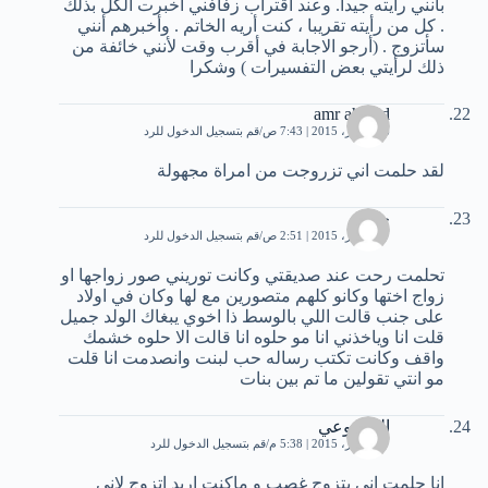
بأنني رأيته جيدا. وعند اقتراب زفافني أخبرت الكل بذلك
. كل من رأيته تقريبا ، كنت أريه الخاتم . وأخبرهم أنني
سأتزوج . (أرجو الاجابة في أقرب وقت لأنني خائفة من
ذلك لرأيتي بعض التفسيرات ) وشكرا
amr ahmed
26 أكتوبر، 2015 | 7:43 ص
قم بتسجيل الدخول للرد
لقد حلمت اني تزروجت من امراة مجهولة
حنان
27 أكتوبر، 2015 | 2:51 ص
قم بتسجيل الدخول للرد
تحلمت رحت عند صديقتي وكانت توريني صور زواجها او
زواج اختها وكانو كلهم متصورين مع لها وكان في اولاد
على جنب قالت اللي بالوسط ذا اخوي يبغاك الولد جميل
قلت انا وياخذني انا مو حلوه انا قالت الا حلوه خشمك
واقف وكانت تكتب رساله حب لبنت وانصدمت انا قلت
مو انتي تقولين ما تم بين بنات
المزروعي
27 أكتوبر، 2015 | 5:38 م
قم بتسجيل الدخول للرد
انا حلمت اني بتزوج غصب و ماكنت اريد اتزوج لاني