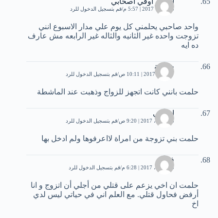
السهر اوفي اصحابي
3 فبراير، 2017 | 5:57 م
قم بتسجيل الدخول للرد
واحد صاحبي يحلمني كل يوم علي مدار الاسبوع انني
تزوجت واحده غير الثانيه والثاله غير الرابعه مش عارف
ده ايه
خديجة
7 أبريل، 2017 | 10:11 ص
قم بتسجيل الدخول للرد
حلمت بانني كانت اتجهز للزواج وذهبت عند الماشطة
ابوعلي
18 أبريل، 2017 | 9:20 ص
قم بتسجيل الدخول للرد
حلمت بني تزوجة من امراة لااعرفوها ولم ادخل بها
فرح
30 أبريل، 2017 | 6:28 م
قم بتسجيل الدخول للرد
حلمت ان اخي يزعم على قتلي من أجلي أن اتزوج و انا
أرفض فحاول قتلي. مع العلم اني في حياتي ليس لدي
اخ