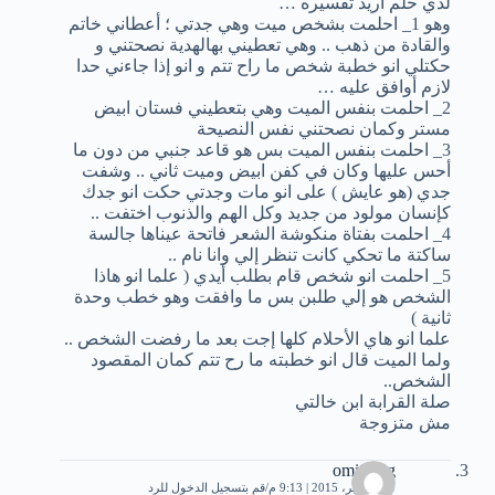
لدي حلم أريد تفسيره …
وهو 1_ احلمت بشخص ميت وهي جدتي ؛ أعطاني خاتم
والقادة من ذهب .. وهي تعطيني بهالهدية نصحتني و
حكتلي انو خطبة شخص ما راح تتم و انو إذا جاءني حدا
لازم أوافق عليه …
2_ احلمت بنفس الميت وهي بتعطيني فستان ابيض
مستر وكمان نصحتني نفس النصيحة
3_ احلمت بنفس الميت بس هو قاعد جنبي من دون ما
أحس عليها وكان في كفن ابيض وميت ثاني .. وشفت
جدي (هو عايش ) على انو مات وجدتي حكت انو جدك
كإنسان مولود من جديد وكل الهم والذنوب اختفت ..
4_ احلمت بفتاة منكوشة الشعر فاتحة عيناها جالسة
ساكتة ما تحكي كانت تنظر إلي وانا نام ..
5_ احلمت انو شخص قام بطلب أيدي ( علما انو هاذا
الشخص هو إلي طلبن بس ما وافقت وهو خطب وحدة
ثانية )
علما انو هاي الأحلام كلها إجت بعد ما رفضت الشخص ..
ولما الميت قال انو خطبته ما رح تتم كمان المقصود
الشخص..
صلة القرابة ابن خالتي
مش متزوجة
omiateeg
29 سبتمبر، 2015 | 9:13 م
قم بتسجيل الدخول للرد