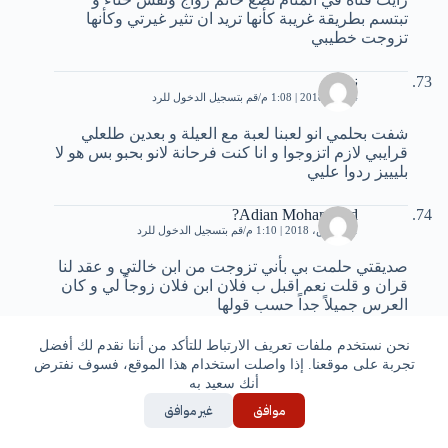
تبتسم بطريقة غريبة كأنها تريد ان تثير غيرتي وكأنها
تزوجت خطيبي
نور
4 يناير، 2018 | 1:08 م
قم بتسجيل الدخول للرد
شفت بحلمي انو لعبنا لعبة مع العيلة و بعدين طلعلي
قرايبي لازم اتزوجوا و انا كنت فرحانة لانو بحبو بس هو لا
بليييز ردوا عليي
Adian Mohammed?
21 مارس، 2018 | 1:10 م
قم بتسجيل الدخول للرد
صديقتي حلمت بي بأني تزوجت من ابن خالتي و عقد لنا
قران و قلت نعم اقبل ب فلان ابن فلان زوجاً لي و كان
العرس جميلاً جداً حسب قولها
نحن نستخدم ملفات تعريف الارتباط للتأكد من أننا نقدم لك أفضل
ندى
تجربة على موقعنا. إذا واصلت استخدام هذا الموقع، فسوف نفترض
24 مارس، 2018 | 12:35 م
قم بتسجيل الدخول للرد
أنك سعيد به
حلمت اني اتزوج وانا ولكن صغيرة السن
موافق
غير موافق
عمري ١٣