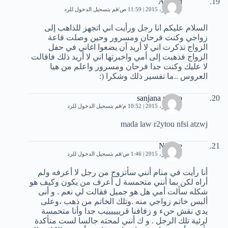
Ahmed
23 أكتوبر، 2015 | 11:59 ص
قم بتسجيل الدخول للرد
السلام عليكم انا رجل ورأيت اني اتجهز للذاهب إلى
زواجي وكنت فرحان ومسرور وحين وصلت قاعة
الزواج تذكرت اني لا أريد أن يضعوا اغاني في حفل
الزواج فذهبت إلى أمي واخبرتها اني لا أريد ذلك فاقالت
لا عليك وكنت جدا فرحان ومسرور واعلم من هيا
العروس ..ما تفسير ذلك وشكرا (:
sanjana sergio
23 أكتوبر، 2015 | 10:52 م
قم بتسجيل الدخول للرد
mada law r2ytou nfsi atzwj
Nisrine
26 أكتوبر، 2015 | 1:46 ص
قم بتسجيل الدخول للرد
أنا رأيت في منام أنني سأتزوج من رجل لا أعرفه ولم
أراه لكن بما أنني متحمسة ل أعرف من يكون وكيف هو
شكله سألت أمي هل هو جميل فقالت لي نعم . و أنى
ألبس خاتم زواجي منه .وتلك الخاتم من ذهب ،وعلى
يدي نقش حنء و زفافنا قرييييييب جدا وأنا متحمسة
لرئية تلك الرجل . و ك أنني لمحته جالسا لست متأكدة