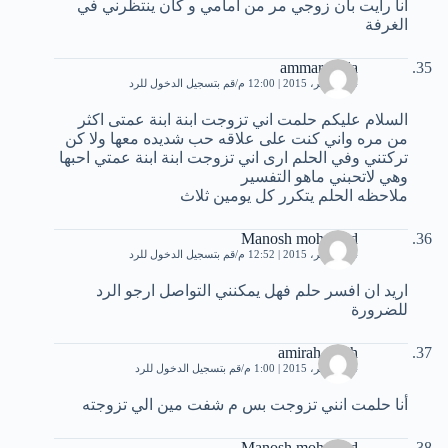
انا رايت بأن زوجي مر من امامي و كان ينتظرني في
الغرفة
ammar_feda
14 نوفمبر، 2015 | 12:00 م
قم بتسجيل الدخول للرد
السلام عليكم حلمت اني تزوجت ابنة ابنة عمتى اكثر
من مره واني كنت على علاقه حب شديده معها ولا كن
تركتني وفي الحلم ارى اني تزوجت ابنة ابنة عمتي احبها
وهي لاتحبني ماهو التفسير
ملاحظه الحلم يتكرر كل يومين ثلاث
Manosh mohamed
14 نوفمبر، 2015 | 12:52 م
قم بتسجيل الدخول للرد
اريد ان افسر حلم فهل يمكنني التواصل ارجو الرد
للضرورة
amirah_salih
14 نوفمبر، 2015 | 1:00 م
قم بتسجيل الدخول للرد
أنا حلمت انني تزوجت بس م شفت مين الي تزوجته
Manosh mohamed