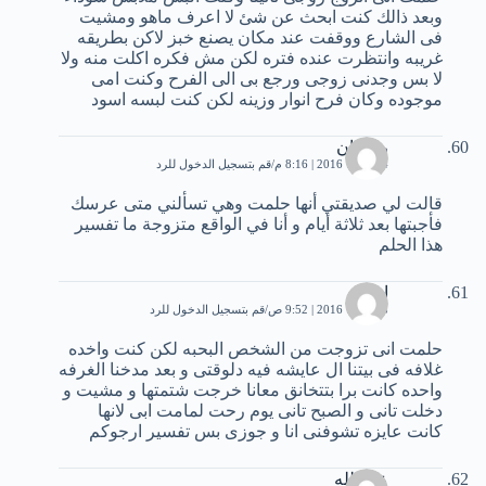
وبعد ذالك كنت ابحث عن شئ لا اعرف ماهو ومشيت
فى الشارع ووقفت عند مكان يصنع خبز لاكن بطريقه
غريبه وانتظرت عنده فتره لكن مش فكره اكلت منه ولا
لا بس وجدنى زوجى ورجع بى الى الفرح وكنت امى
موجوده وكان فرح انوار وزينه لكن كنت لبسه اسود
رمضان
4 أكتوبر، 2016 | 8:16 م
قم بتسجيل الدخول للرد
قالت لي صديقتي أنها حلمت وهي تسألني متى عرسك
فأجبتها بعد ثلاثة أيام و أنا في الواقع متزوجة ما تفسير
هذا الحلم
اصاله
8 أكتوبر، 2016 | 9:52 ص
قم بتسجيل الدخول للرد
حلمت انى تزوجت من الشخص البحبه لكن كنت واخده
غلافه فى بيتنا ال عايشه فيه دلوقتى و بعد مدخنا الغرفه
واحده كانت برا بتتخانق معانا خرجت شتمتها و مشيت و
دخلت تانى و الصبح تانى يوم رحت لمامت ابى لانها
كانت عايزه تشوفنى انا و جوزى بس تفسير ارجوكم
عبد الله