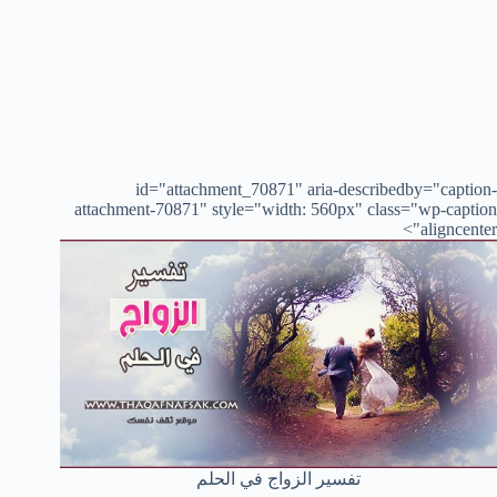
id="attachment_70871" aria-describedby="caption-
attachment-70871" style="width: 560px" class="wp-caption
aligncenter">
تفسير الزواج في الحلم