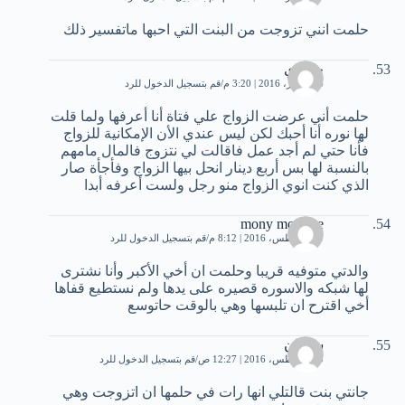
حلمت انني تزوجت من البنت التي احبها ماتفسير ذلك
حمادي
24 فبراير، 2016 | 3:20 م
قم بتسجيل الدخول للرد
حلمت أني عرضت الزواج علي فتاة أنا أعرفها ولما قلت
لها نوره أنا أحبك لكن ليس عندي الأن الإمكانية للزواج
فأنا حتي لم أجد عمل فاقالت لي نتزوج فالمال مامهم
بالنسبة لها بس أربع دينار انحل بيها الزواج وفأجأة صار
الذي كنت انوي الزواج منو رجل ولست أعرفه أبدا
mony mor one
29 أغسطس، 2016 | 8:12 م
قم بتسجيل الدخول للرد
والدتي متوفيه قريبا وحلمت ان أخي الأكبر وأنا نشترى
لها شبكه والاسوره قصيره على يدها ولم نستطيع قفاها
أخي اقترح ان تلبسها وهي بالوقت حاتوسع
سلمان
30 أغسطس، 2016 | 12:27 ص
قم بتسجيل الدخول للرد
جانتي بنت قالتلي انها رات في حلمها ان اتزوجت وهي