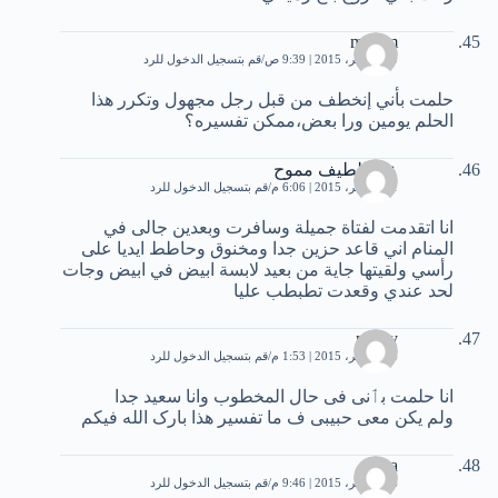
maram
20 نوفمبر، 2015 | 9:39 ص
قم بتسجيل الدخول للرد
حلمت بأني إنخطف من قبل رجل مجهول وتكرر هذا
الحلم يومين ورا بعض،ممكن تفسيره؟
عبداللطيف مموح
21 نوفمبر، 2015 | 6:06 م
قم بتسجيل الدخول للرد
انا اتقدمت لفتاة جميلة وسافرت وبعدين جالى في
المنام اني قاعد حزين جدا ومخنوق وحاطط ايديا على
رأسي ولقيتها جاية من بعيد لابسة ابيض في ابيض وجات
لحد عندي وقعدت تطبطب عليا
najaty
24 نوفمبر، 2015 | 1:53 م
قم بتسجيل الدخول للرد
انا حلمت بٲنی فی حال المخطوب وانا سعید جدا
ولم یکن معی حبیبی ف ما تفسیر هذا بارک اللە فیکم
Sara
26 نوفمبر، 2015 | 9:46 م
قم بتسجيل الدخول للرد