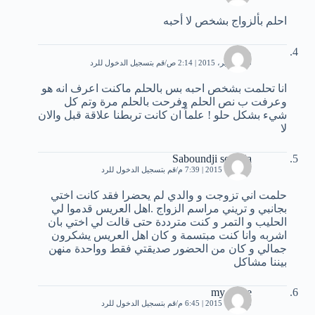
احلم بألزواج بشخص لا أحبه
منيرة
30 سبتمبر، 2015 | 2:14 ص
قم بتسجيل الدخول للرد
انا تحلمت بشخص احبه بس بالحلم ماكنت اعرف انه هو
وعرفت ب نص الحلم وفرحت بالحلم مرة وتم كل
شيء بشكل حلو ! علماً ان كانت تربطنا علاقة قبل والان
لا
Saboundji soumia
1 أكتوبر، 2015 | 7:39 م
قم بتسجيل الدخول للرد
حلمت اني تزوجت و والدي لم يحضرا فقد كانت اختي
بجانبي و تريني مراسم الزواج .اهل العريس قدموا لي
الحليب و التمر و كنت مترددة حتى قالت لي اختي بان
اشربه وانا كنت مبتسمة و كان اهل العريس يشكرون
جمالي و كان من الحضور صديقتي فقط وواحدة منهن
بيننا مشاكل
my name
5 أكتوبر، 2015 | 6:45 م
قم بتسجيل الدخول للرد