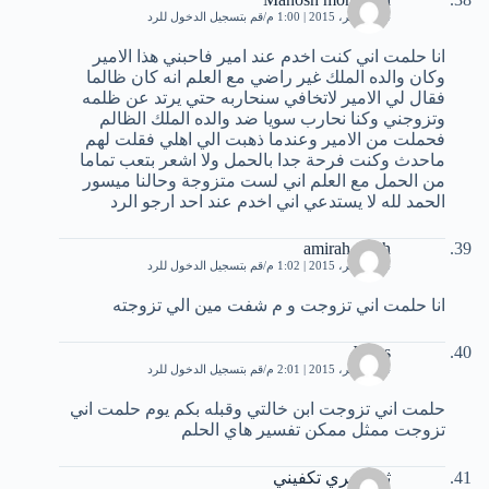
14 نوفمبر، 2015 | 1:00 م
قم بتسجيل الدخول للرد
انا حلمت اني كنت اخدم عند امير فاحبني هذا الامير
وكان والده الملك غير راضي مع العلم انه كان ظالما
فقال لي الامير لاتخافي سنحاربه حتي يرتد عن ظلمه
وتزوجني وكنا نحارب سويا ضد والده الملك الظالم
فحملت من الامير وعندما ذهبت الي اهلي فقلت لهم
ماحدث وكنت فرحة جدا بالحمل ولا اشعر بتعب تماما
من الحمل مع العلم اني لست متزوجة وحالنا ميسور
الحمد لله لا يستدعي اني اخدم عند احد ارجو الرد
amirah_salih
14 نوفمبر، 2015 | 1:02 م
قم بتسجيل الدخول للرد
انا حلمت اني تزوجت و م شفت مين الي تزوجته
Jokbs
14 نوفمبر، 2015 | 2:01 م
قم بتسجيل الدخول للرد
حلمت اني تزوجت ابن خالتي وقبله بكم يوم حلمت اني
تزوجت ممثل ممكن تفسير هاي الحلم
ثقتي بري تكفيني