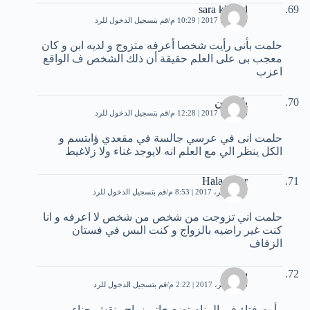
sara khaled
15 يونيو، 2017 | 10:29 م
قم بتسجيل الدخول للرد
حلمت بأنى رأيت شخصا أعرفه متزوج و لديه ابن و كان
معجب بى على العلم حقيقة أن ذلك الشخص ف الواقع
اعزب
ياسمين
18 يوليو، 2017 | 12:28 م
قم بتسجيل الدخول للرد
حلمت انى في عرسي جالسة في مقعدي ؤابتسم و
الكل ينظر الي مع العلم انه لايوجد غناء ولا زلاغيط
Hala omar
15 سبتمبر، 2017 | 8:53 م
قم بتسجيل الدخول للرد
حلمت اني تزوجت من شخص من شخص لا اعرفه و انا
كنت غير راضيه بالزواج و كنت البس في فستان
الزفاف
شام
18 نوفمبر، 2017 | 2:22 م
قم بتسجيل الدخول للرد
رأيت فتاة في المنام تضع خاتم زواج ونقش حناء و