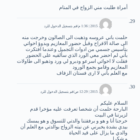
أمراة طلبت مني الزواج في المنام
رندا
3 نوفمبر، 2015 | 1:36 م
قم بتسجيل الدخول للرد
حلمت باني عروسه وذهبت الى الصالون وخرجت منه
الى صالة الافراح وقبل حضور المعازيم وبدوؤ اخواتي
بتأسيس جسمي من ادوات التجميل وعندما افتكرت
بأني لم احضر معي الورد الذي سألقيه على الحضور
فقلت لا اخواتي اسرعو ودبرو لي ورد وذهبو الى طاولات
المعازيم وقامو بجمع الورود
مع العلم بأني لا ارى فستان الزفاف
مريم
4 نوفمبر، 2015 | 12:29 ص
قم بتسجيل الدخول للرد
السلام عليكم
البارحة حلمت أن شخصا تعرفت عليه مؤخرا قدم
لزيرتنا في البيت
خرجنا أنا و هو و برفقتنا والدتي للتسوق و هو يمسك
بيدي بشدة يخبرني عن نيته الزواج بوالدتي مع العلم أن
والدي ما يزال على قيد الحياة
و شكرا