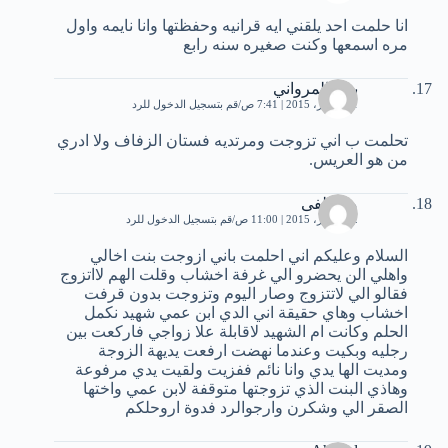
انا حلمت احد يلقني ايه قرانيه وحفظتها وانا نايمه واول
مره اسمعها وكنت صغيره سنه رابع
بنت المرواني
21 أكتوبر، 2015 | 7:41 ص
قم بتسجيل الدخول للرد
تحلمت ب اني تزوجت ومرتديه فستان الزفاف ولا ادري
من هو العريس.
مصطفى
22 أكتوبر، 2015 | 11:00 ص
قم بتسجيل الدخول للرد
السلام وعليكم اني احلمت باني ازوجت بنت اخالي
واهلي الن يحضرو الي غرفة اخشاب وقلت الهم لااتزوج
فقالو الي لاتتزوج وصار اليوم وتزوجت بدون قرفت
اخشاب وهاي حقيقة اني الدي ابن عمي شهيد نكمل
الحلم وكانت ام الشهيد لاقابلة علا زواجي فاركعت بين
رجليه وبكيت وعندما نهضت ارفعت يديهة الزوجة
ومديت الها يدي وانا نائم ففزيت ولقيت يدي مرفوعة
وهاذي البنت الذي تزوجتها متوقفة لابن عمي واختها
الصقر الي وشكرن وارجوالرد فدوة اروحلكم