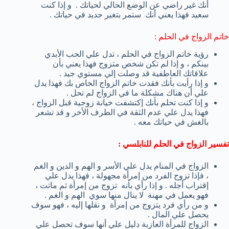
أنك غير راضي عن الوضع الحالي لحياتك . و إذا كنت
سعيد فهذا يعني أنك ستمر بتغير جديد في حياتك .
خاتم الزواج في الحلم :
رؤية خاتم الزواج في الحلم ، تدل علي الحب الأبدي
بينكم ، و إذا لم تكن شخص متزوج فهذا يعني بأن
علاقاتك العاطفية قد وصلت إلي مستوي جيد .
و إذا رأيت بأنك فقدت خاتم الزواج الخاص بك فهذا يدل
علي أن هناك مشكلة ما في الزواج لم تحل .
و إذا كنت تحلم بأنك إكتشفت خيانة زوجية قبل الزواج ،
فهذا يدل علي عدم الثقة في الطرف الأخر و قد تشعر
بالغش في حياتك معه .
تفسير الزواج في الحلم للنابلسي :
الزواج في المنام يدل علي الأسر و الهم و الدين و الغم
، فإذا تزوج الفرد من إمرأة مجهولة ، فهذا يدل علي
إقتراب أجله . و إذا رأي بأنه تزوج من إمرأة ثم ماتت ،
فهو يعمل في مهنة لا ينال منها سوي الهم و الغم .
و من رأي فرد يتزوج من إمرأة و نقلها إليه ، فهو سوف
يحصل علي المال .
الزواج للمرأة العازبة دليل علي أنها سوف تحصل علي