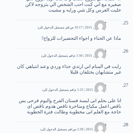
صغيره مع اني كنت احب الشخص الي بتزوجه لاكن
خليت العرس وكل شي ورايه و مشيت
sahar
31 أكتوبر، 2015 | 10:17 ص
قم بتسجيل الدخول للرد
ماذا عن الحناء و اجواء التحضيرات للزواج?
mimi
31 أكتوبر، 2015 | 1:56 م
قم بتسجيل الدخول للرد
رايت في المنام اني ارتدي حذاء وردي وعند انتباهي كان
غير متشابهان يختلفان قليلا
دنيا
1 نوفمبر، 2015 | 1:25 م
قم بتسجيل الدخول للرد
انا على بحلم انى لبسة فستان الفرح واليوم فرحى بس
ناقص اعمل مكياج ومتاخرة ناقص هدوم ناقص اى
حاجة مع العلم انى مخطوبة وطالت فترة الخطوبة
zarga
3 نوفمبر، 2015 | 2:36 ص
قم بتسجيل الدخول للرد