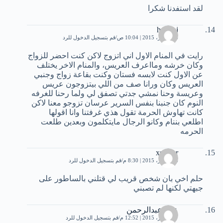
لقد استفدنا شكرا
hex.lpj
16 أكتوبر، 2015 | 10:04 ص
قم بتسجيل الدخول للرد
رايت في المنام الاول اني اتزوج لاكن كنت احضر للزواج
وكان خرشه ومااعرف العريس، والمنام الاخر يختلف
عن الاول كنت لابسه فستان وكنت بقاعة زواج وجنبي
العريس وكان ورانا صف من اللي بيتزوجون عريس
وعريسة وحنا نمشي جدتي تصفق لي ولما رحنا للغرفه
النوم كان جنبنا بنفس السرير عرسان تزوجو معنا لاكن
كانت تهاوش الحرمة تقول هذي غرفتنا وانا اقولها
اطلعي بننام وكانو الرجال مايتكلمون وبعدين طلعت
الحرمه
xsamar
16 أكتوبر، 2015 | 8:30 م
قم بتسجيل الدخول للرد
حلم اخي بان شخص قريب لي قتلني بالساطور على
جبهتي لكنها لم تصبني
عمر عبدالرحمن
17 أكتوبر، 2015 | 12:52 م
قم بتسجيل الدخول للرد