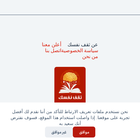
عن ثقف نفسك
أعلن معنا
سياسة الخصوصية
اتصل بنا
من نحن
نحن نستخدم ملفات تعريف الارتباط للتأكد من أننا نقدم لك أفضل
تجربة على موقعنا. إذا واصلت استخدام هذا الموقع، فسوف نفترض
جميع الحقوق محفوظة © ثقف نفسك 2025
أنك سعيد به
موافق
غير موافق