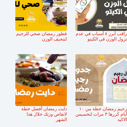
راقب أبرز ٨ أسباب في عدم
فطور رمضان صحي للرجيم
نزول الوزن في الكيتو
لتنحيف الوزن
رجيم رمضان خطة من ١٠
دايت رمضان أفضل خطة
أيام كررها ٣ مرات لتخسيس
لانقاص وزنك خلال هذا
الاكيد
الشهر