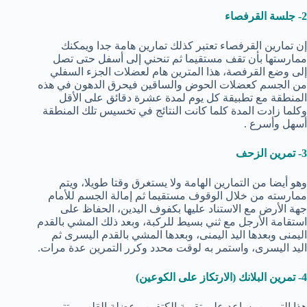
2- جلسة القرفصاء
إن تمارين القرفصاء تعتبر كذلك تمارين هامة جدا ويمكنك
ممارستها بأن تقف مستقيما ثم تنحني إلى أسفل حتى تصل
إلى وضع القرفصة، هذا المترين هام لعضلات الجزء السفلي
من الجسم كعضلات الحوض والساقين فيحرق الدهون في هذه
المنطقة مع تطبيقة كل يوم لمدة عشرة دقائق على الأقل
وكلما زادت المدة كلما كانت النتائج في تخسيس تلك المنطقة
أسهل وأسرع .
3- تمرين الزحف
وهو أيضا من التمارين الهامة ولا يستغرق وقتا طويلا، ويتم
ممارسته من خلال الوقوف مستقيما ثم إمالة الجسم للأمام
جهة الأرض مع الاستناد عليها بكفوف اليدين، الحفاظ على
استقامة الأرجل مع ثني بسيط للركبة، وبعد ذلك المشي بالقدم
اليمنى وبعدها اليد اليمنى، وبعدها المشي بالقدم اليسرى ثم
اليد اليسرى، واستمر به لوقت محدد وكرر التمرين عدة مرات.
4- تمرين البلانك (الارتكاز على الكوعين)
هذا التمرين يساعد على تقوية الكتفين وعضلة القلب، وتتم