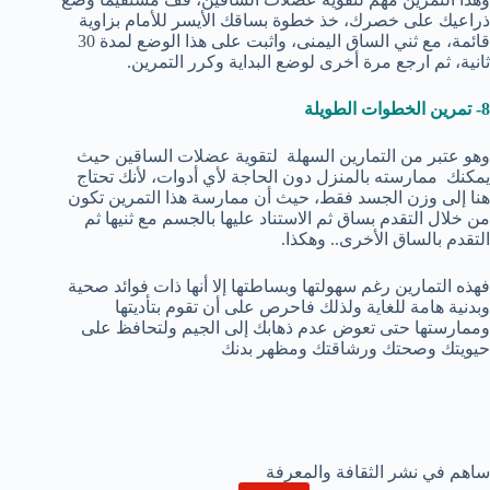
ذراعيك على خصرك، خذ خطوة بساقك الأيسر للأمام بزاوية
قائمة، مع ثني الساق اليمنى، واثبت على هذا الوضع لمدة 30
ثانية، ثم ارجع مرة أخرى لوضع البداية وكرر التمرين.
8- تمرين الخطوات الطويلة
وهو عتبر من التمارين السهلة لتقوية عضلات الساقين حيث
يمكنك ممارسته بالمنزل دون الحاجة لأي أدوات، لأنك تحتاج
هنا إلى وزن الجسد فقط، حيث أن ممارسة هذا التمرين تكون
من خلال التقدم بساق ثم الاستناد عليها بالجسم مع ثنيها ثم
التقدم بالساق الأخرى.. وهكذا.
فهذه التمارين رغم سهولتها وبساطتها إلا أنها ذات فوائد صحية
وبدنية هامة للغاية ولذلك فاحرص على أن تقوم بتأديتها
وممارستها حتى تعوض عدم ذهابك إلى الجيم ولتحافظ على
حيويتك وصحتك ورشاقتك ومظهر بدنك
ساهم في نشر الثقافة والمعرفة