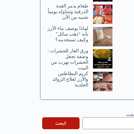
طعام يدمر الغدة
الدرقية وتتناوله يومياً
تجنبه من الأن
لماذا يوصف ماء الأرز
بأنه “ذهب سائل”
وكيف تستخدمه؟
ورق الغار للحشرات :
وصفة تجعل
الحشرات تهرب من
البيت
كريم البطاطس
والأرز لعلاج الزوائد
الجلدية
بحث
البحث