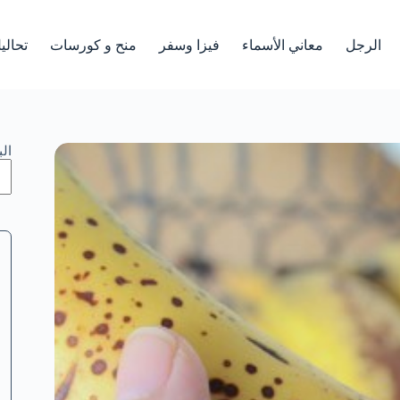
الرجل
معاني الأسماء
فيزا وسفر
منح و كورسات
تحالي
ال