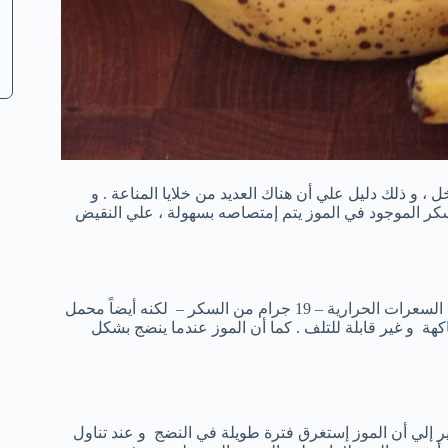
ل ، و ذلك دليل علي أن هناك العديد من خلايا المناعة . و
كر الموجود في الموز يتم إمتصاصه بسهولة ، علي النقيض
يحتوي الموز علي السكر و النشا الموجودة في معظم الفاكهة ( 110 من السعرات الحرارية – 19 جرام من السكر – لكنه أيضاً محمل
كهة و غير قابلة للتلف . كما أن الموز عندما ينضج بشكل
تشير إلي أن الموز إستغرق فترة طويلة في النضج و عند تناول