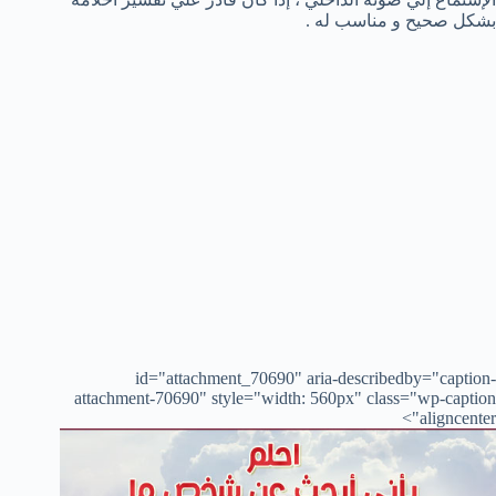
بشكل صحيح و مناسب له .
id="attachment_70690" aria-describedby="caption-
attachment-70690" style="width: 560px" class="wp-caption
aligncenter">