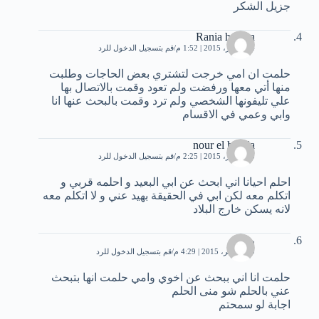
جزيل الشكر
Rania hassan
24 أكتوبر، 2015 | 1:52 م
قم بتسجيل الدخول للرد
حلمت ان امي خرجت لتشتري بعض الحاجات وطلبت
منها أتي معها ورفضت ولم تعود وقمت بالاتصال بها
علي تليفونها الشخصي ولم ترد وقمت بالبحث عنها انا
وابي وعمي في الاقسام
nour el houda
25 أكتوبر، 2015 | 2:25 م
قم بتسجيل الدخول للرد
احلم احيانا اني ابحث عن ابي البعيد و احلمه قربي و
اتكلم معه لكن ابي في الحقيقة بهيد عني و لا اتكلم معه
لانه يسكن خارج البلاد
رهام
29 نوفمبر، 2015 | 4:29 م
قم بتسجيل الدخول للرد
حلمت انا اني ببحث عن اخوي وامي حلمت انها بتبحث
عني بالحلم شو منى الحلم
اجابة لو سمحتم