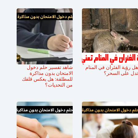
هل رؤية الفئران في المنام
شاهد تفسير حلم دخول
تدل على السحر؟
الامتحان بدون مذاكرة
للمطلقة: هل يعكس قلقك
من التحديات؟