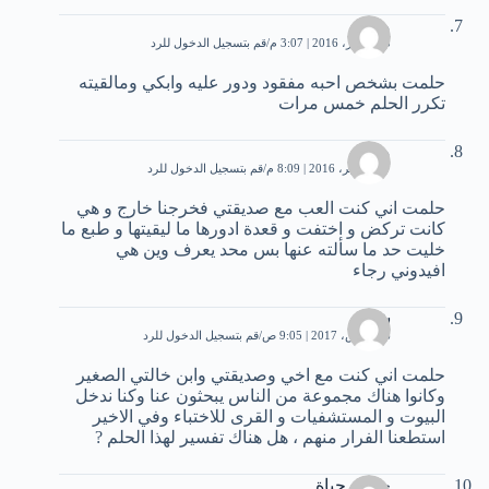
مروه
23 أكتوبر، 2016 | 3:07 م
قم بتسجيل الدخول للرد
حلمت بشخص احبه مفقود ودور عليه وابكي ومالقيته
تكرر الحلم خمس مرات
ملكه
17 نوفمبر، 2016 | 8:09 م
قم بتسجيل الدخول للرد
حلمت اني كنت العب مع صديقتي فخرجنا خارج و هي
كانت تركض و اختفت و قعدة ادورها ما ليقيتها و طبع ما
خليت حد ما سألته عنها بس محد يعرف وين هي
افيدوني رجاء
شيخه
26 مارس، 2017 | 9:05 ص
قم بتسجيل الدخول للرد
حلمت اني كنت مع اخي وصديقتي وابن خالتي الصغير
وكانوا هناك مجموعة من الناس يبحثون عنا وكنا ندخل
البيوت و المستشفيات و القرى للاختباء وفي الاخير
استطعنا الفرار منهم ، هل هناك تفسير لهذا الحلم ?
حكاية حياة