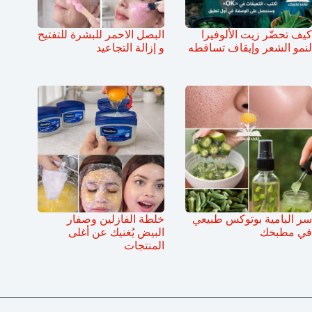
كيف تحضّر زيت الألوفيرا
البصل الاحمر للبشرة للتفتيح
لنمو الشعر وإيقاف تساقطه
و إزالة التجاعيد
سر البامية بوتوكس طبيعي
خلطة الفازلين وصفار
في مطبخك
البيض يُغنيك عن أغلى
المنتجات