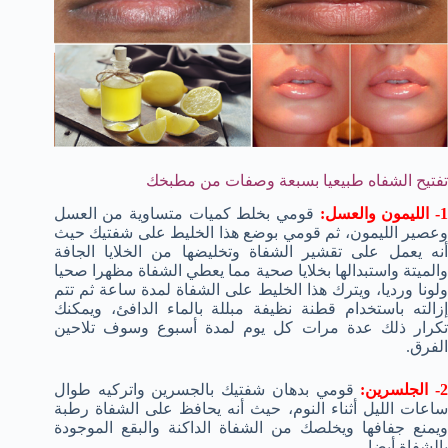
تفتيح الشفاه طبيعيا بسبعة وصفات من مطبخك
- الليمون والعسل:
قومي بخلط كميات متساوية من العسل
وعصير الليمون، ثم قومي بوضع هذا الخليط على شفتيك حيث
أنه يعمل على تقشير الشفاة وتخليضها من الخلايا الجافة
والميتة واستبدالها بخلايا صحية مما يعطي الشفاة مظهرا صحيا
ولونا ورديا، ويترك هذا الخليط على الشفاة لمدة ساعة ثم تتم
إزالته باستخدام قطنة نظيفة مبللة بالماء الدافئ، ويمكنك
تكرار ذلك عدة مرات كل يوم لمدة أسبوع وسوف تلاحين
الفرق.
- الجلسرين:
قومي بدهان شفتيك بالجسرين واتركيه طوال
ساعات الليل أثناء النوم، حيث أنه يحافظ على الشفاة رطبة
ويمنع جفافها ويخلصك من الشفاة الداكنة والبقع الموجودة
بالشفاة أيضا.