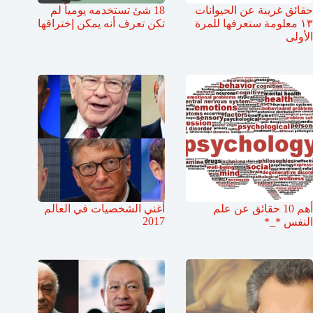
حقائق غريبة عن الحيوانات
18 شئ تستخدمه يومياً لم
١٣ معلومة ستعرفها للمرة
تكن تعرف أنه يمكن إختراقها
الأولى
أهم 10 حقائق عن علم
أغني الشخصيات في العالم
2017
النفس *_*