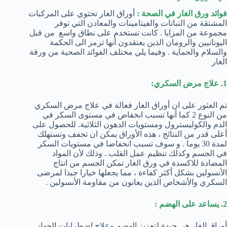
فوائد ورق الغار في الصحة :
أوراق الغار تحتوي على المركبات
المشتقة من النباتات والفيتامينات والمعادن التي توفر
مجموعة من المزايا . كانت تستخدم على نطاق واسع من قبل
اليونانيين والرومان الذين يعتقدون أنها ترمز الى الحكمة
والسلام والحماية . وفيما يلي مختلف الفوائد الصحية من ورقة
الغار
1. علاج مرض السكري:
تم العثور على ان أوراق الغار فعالة في علاج مرض السكري
من النوع 2 كما أنها تسبب انخفاض في مستوى السكر في
الدم والكوليسترول ومستويات الدهون الثلاثية. للحصول على
أعلى قدر من النتائج ، هذه الأوراق يمكن ان تجفف وتستهلك
لمدة 30 يوما . و سوف تسبب انخفاضا في مستويات السكر
في الجسم وكذلك تنظيم عمل القلب . وذلك لأن المواد
المضادة للاكسدة في ورق الغار تمكن الجسم من انتاج
الأنسولين بشكل أكثر كفاءة ، مما يجعلها خيارا جيدا لمرضى
السكري والأشخاص الذين يعانون من مقاومة الأنسولين .
2. يساعد على الهضم :
أوراق الغار هي جيدة لتعزيز الهضم وعلاج اضطرابات الجهاز