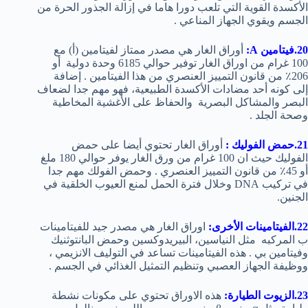
الأكسدة القوية التي تلعب دورا هاما في إزالة الجذور الحرة من
الجسم ويقوي الجهاز المناعي .
20.فيتامين A:
أوراق الغار هي مصدر ممتاز لفيتامين (أ) مع
100 غرام من اوراق الغار توفير حوالي 6185 وحدة دولية أو
206٪ من قانون التمييز العنصري من هذا الفيتامين . إضافة
إلى كونه أحد مضادات الأكسدة الطبيعية، فهو مهم جدا لضعاف
البصر والمشاكل البصرية والحفاظ على الأغشية المخاطية
وصحة الجلد .
21.حمض الفوليك :
أوراق الغار تحتوي أيضا على حمض
الفوليك حيث ان 100 غرام من ورق الغار يوفر حوالي 180 ملغ
أو 45٪ من قانون التمييز العنصري . وحمض الفولك مهم جدا
في تركيب DNA وخلال فترة الحمل لمنع العيوب الخلقية في
الجنين.
22.الفيتامينات الأخرى:
اوراق الغار هي مصدر جيد للفيتامينات
ب المركبه مثل النياسين، البيريدوكسين وحمض البانتوثنيك
وفيتامين بي . هذه الفيتامينات تساعد في التوليف الانزيمي ،
ووظيفة الجهاز العصبي وتنظيم التمثيل الغذائي في الجسم .
23.الزيوت الطيارة:
هذه الاوراق تحتوي على مكونات نشطة