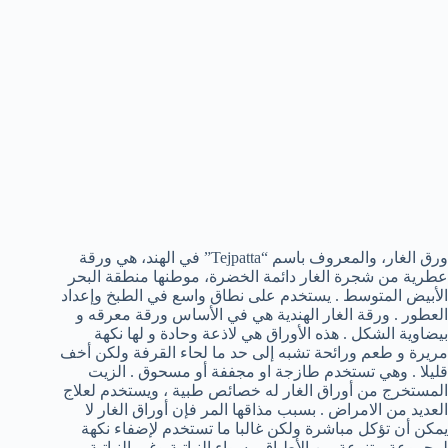
ورق الغار، والمعروف باسم “Tejpatta” في الهند، هي ورقة
عطرية من شجرة الغار دائمة الخضرة، موطنها منطقة البحر
الأبيض المتوسط . يستخدم على نطاق واسع في الطبخ وإعداد
العطور . ورقة الغار الهندية هي في الأساس ورقة معرقه و
بيضاوية الشكل . هذه الأوراق هي لاذعة وحادة و لها نكهة
مريرة و طعم ورائحة تشبه إلى حد ما لحاء القرفة ولكن أخف
قليلا . وهي تستخدم طازجة او مجففة أو مسحوق . الزيت
المستخرج من أوراق الغار له خصائص طبية ، ويستخدم لعلاج
العديد من الامراض . بسبب مذاقها المر فإن أوراق الغار لا
يمكن أن تؤكل مباشرة ولكن غالبا ما تستخدم لإضفاء نكهة
لمجموعة متنوعة من الأطباق ، سواء النباتية وغير النباتية.