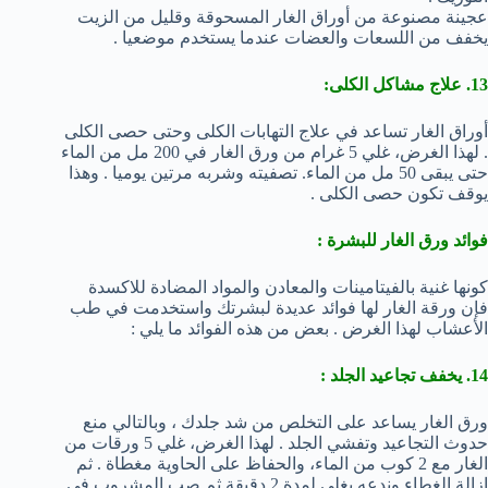
عجينة مصنوعة من أوراق الغار المسحوقة وقليل من الزيت
يخفف من اللسعات والعضات عندما يستخدم موضعيا .
13. علاج مشاكل الكلى:
أوراق الغار تساعد في علاج التهابات الكلى وحتى حصى الكلى
. لهذا الغرض، غلي 5 غرام من ورق الغار في 200 مل من الماء
حتى يبقى 50 مل من الماء. تصفيته وشربه مرتين يوميا . وهذا
يوقف تكون حصى الكلى .
فوائد ورق الغار للبشرة :
كونها غنية بالفيتامينات والمعادن والمواد المضادة للاكسدة
فإن ورقة الغار لها فوائد عديدة لبشرتك واستخدمت في طب
الأعشاب لهذا الغرض . بعض من هذه الفوائد ما يلي :
14. يخفف تجاعيد الجلد :
ورق الغار يساعد على التخلص من شد جلدك ، وبالتالي منع
حدوث التجاعيد وتفشي الجلد . لهذا الغرض، غلي 5 ورقات من
الغار مع 2 كوب من الماء، والحفاظ على الحاوية مغطاة . ثم
إزالة الغطاء وندعه يغلي لمدة 2 دقيقة ثم صب المشروب في