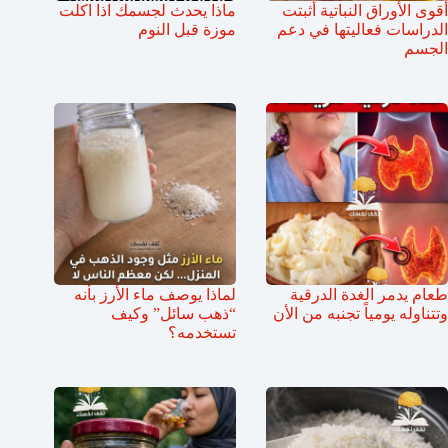
أقوى الأوراق النباتية أثبتت
ماذا يحدث لجسمك اذا اكلت
الدراسات فعاليتها في دعم
موزة قبل النوم
الجسم
طعام يدمر الغدة الدرقية
لماذا يوصف ماء الأرز بأنه
وتتناوله يومياً تجنبه من الأن
“ذهب سائل” وكيف
تستخدمه؟