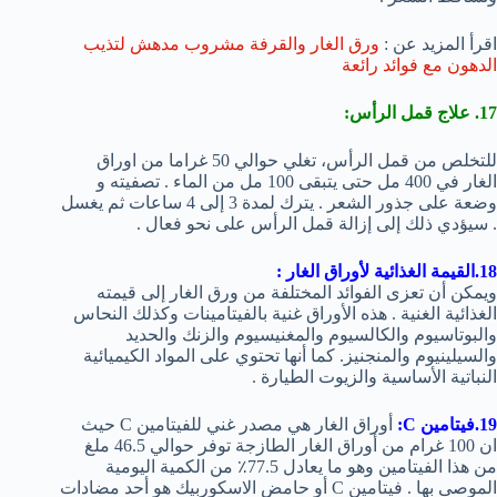
اقرأ المزيد عن :
ورق الغار والقرفة مشروب مدهش لتذيب
الدهون مع فوائد رائعة
17. علاج قمل الرأس:
للتخلص من قمل الرأس، تغلي حوالي 50 غراما من اوراق
الغار في 400 مل حتى يتبقى 100 مل من الماء . تصفيته و
وضعة على جذور الشعر . يترك لمدة 3 إلى 4 ساعات ثم يغسل
. سيؤدي ذلك إلى إزالة قمل الرأس على نحو فعال .
18.القيمة الغذائية لأوراق الغار :
ويمكن أن تعزى الفوائد المختلفة من ورق الغار إلى قيمته
الغذائية الغنية . هذه الأوراق غنية بالفيتامينات وكذلك النحاس
والبوتاسيوم والكالسيوم والمغنيسيوم والزنك والحديد
والسيلينيوم والمنجنيز. كما أنها تحتوي على المواد الكيميائية
النباتية الأساسية والزيوت الطيارة .
19.فيتامين C:
أوراق الغار هي مصدر غني للفيتامين C حيث
ان 100 غرام من أوراق الغار الطازجة توفر حوالي 46.5 ملغ
من هذا الفيتامين وهو ما يعادل 77.5٪ من الكمية اليومية
الموصى بها . فيتامين C أو حامض الاسكوربيك هو أحد مضادات