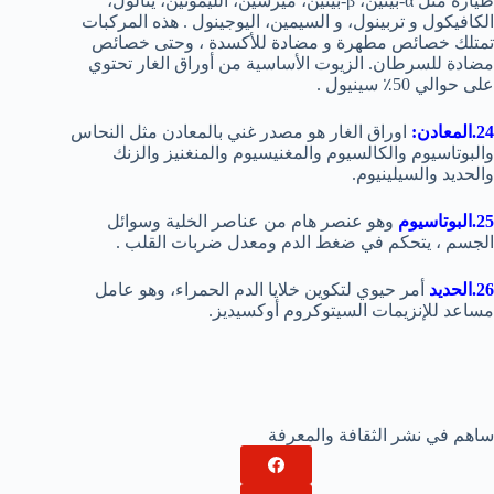
طيارة مثل α-بينين، β-بينين، ميرسين، الليمونين، ينالول،
الكافيكول و تربينول، و السيمين، اليوجينول . هذه المركبات
تمتلك خصائص مطهرة و مضادة للأكسدة ، وحتى خصائص
مضادة للسرطان. الزيوت الأساسية من أوراق الغار تحتوي
على حوالي 50٪ سينيول .
24.المعادن:
اوراق الغار هو مصدر غني بالمعادن مثل النحاس
والبوتاسيوم والكالسيوم والمغنيسيوم والمنغنيز والزنك
والحديد والسيلينيوم.
25.البوتاسيوم
وهو عنصر هام من عناصر الخلية وسوائل
الجسم ، يتحكم في ضغط الدم ومعدل ضربات القلب .
26.الحديد
أمر حيوي لتكوين خلايا الدم الحمراء، وهو عامل
مساعد للإنزيمات السيتوكروم أوكسيديز.
ساهم في نشر الثقافة والمعرفة