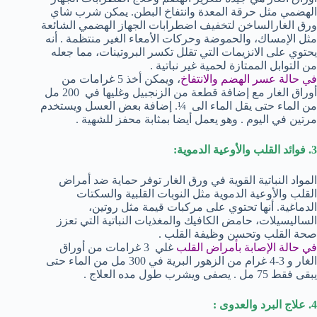
الهضمي مثل حرقة المعدة وانتفاخ البطن. يمكن شرب شاي
ورق الغارالساخن لتخفيف اضطرابات الجهاز الهضمي الشائعة
مثل الإمساك، والحموضة وحركات الأمعاء الغير منتظمة . أنه
يحتوي على الانزيمات التي تقلل تكسر البروتينات، مما جعله
من التوابل الممتازة لحمية غير نباتية .
في حالة عسر الهضم والانتفاخ
، ويمكن أخذ 5 غرامات من
أوراق الغار مع إضافة قطعة من الزنجبيل وغليها في 200 مل
من الماء حتى يقل الماء الى ¼. إضافة بعض العسل ويستخدم
مرتين في اليوم . وهو يعمل أيضا بمثابة محفز للشهية .
3. فوائد القلب والأوعية الدموية:
المواد النباتية القوية في ورق الغار توفر حماية ضد أمراض
القلب والأوعية الدموية مثل النوبات القلبية والسكتات
الدماغية. أنها تحتوي على مركبات قيمة مثل روتين،
الساليسيلات، حامض الكافيك والمغذيات النباتية التي تعزز
صحة القلب وتحسن وظيفة القلب .
في حالة الإصابة بأمراض القلب
غلي 3 غرامات من أوراق
الغار و 3-4 غرام من الزهور البرية في 300 مل من الماء حتى
يبقى فقط 75 مل . يصفى ويشرب طول مده العلاج .
4. علاج البرد والعدوى :