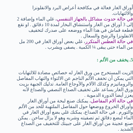
أوراق الغار فعالة في مكافحة أعراض البرد والانفلونزا
والالتهابات.
في حالة حدوث مشاكل بالجهاز التنفسي
، غلي الماء وإضافة 2
إلى 3 أوراق من الغار واستنشاق البخار لمدة 10 دقائق . او نقع
قطعة قماش في هذا الماء ووضعه على صدرك لتخفيف
الانفلونزا والرشح والسعال .
في حالة العطس المتكرر
، غلي بعض أوراق الغار في 200 مل
من الماء حتى يبقى ¼ الكمية . يصفى ويشرب .
5. يخفف من الألم :
الزيت المستخرج من ورق الغار له خصائص مضادة للالتهابات
التي يمكن أن تخفف الألم الناجم عن الالتواء والتهاب المفاصل
والروماتيزم وكذلك الآلام والأوجاع العامة. تدليك الجبهة بزيت
ورق الغار يساعد على تخفيف الصداع النصفي والصداع لأنه
يعزز أيضا الدورة الدموية .
في حالة آلام المفاصل
، يمكنك صنع لبخة من أوراق الغار
وأوراق الخروع ووضعها حول المفاصل الملتهبة للحد من الألم
والتورم . في حالة الصداع، يمكنك غلي بضع أوراق الغار في
الماء لبضع دقائق ثم تصفيته وشربه وهو لا يزال ساخن . يمكن
صنع عجينة من أوراق الغار على جبينك للتخفيف من الصداع
الشديد .