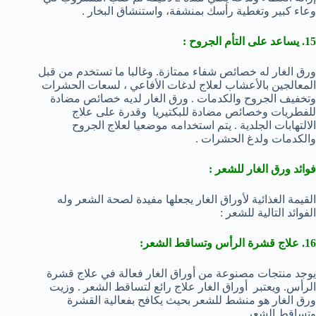
وعاء كبير وتغطية رأسك بمنشفة، واستنشاق البخار .
15. يساعد على التأم الجروح :
ورق الغار له خصائص شفاء ممتازة. وغالبا ما تستخدم من قبل
المعالجين بالأعشاب لعلاج لدغات الأفاعي ، لسعات الحشرات
وتخفيف الجروح والكدمات . ورق الغار لديه خصائص مضادة
للفطريات وخصائص مضادة للبكتيريا وقدرة على علاج
الالتهابات الجلدية . يتم استخدامه موضعيا لعلاج الجروح
والكدمات ولدغ الحشرات .
فوائد ورق الغار للشعر :
القيمة الغذائية لأوراق الغار يجعلها مفيدة لصحة الشعر وله
الفوائد التالية للشعر :
16. علاج قشرة الرأس وتساقط الشعر:
يوجد منتجات مصنوعة من أوراق الغار فعالة في علاج قشرة
الرأس. ويعتبر أوراق الغار علاج رائع لتساقط الشعر . وزيت
ورق الغار هو منشط للشعر بحيث يكافح بفعالية القشرة
وتساقط الشعر .