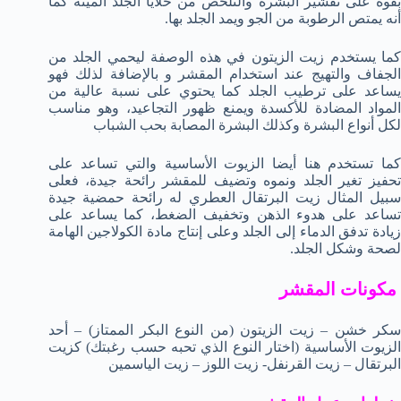
بقوة على تقشير البشرة والتلخص من خلايا الجلد الميتة كما
أنه يمتص الرطوبة من الجو ويمد الجلد بها.
كما يستخدم زيت الزيتون في هذه الوصفة ليحمي الجلد من
الجفاف والتهيج عند استخدام المقشر و بالإضافة لذلك فهو
يساعد على ترطيب الجلد كما يحتوي على نسبة عالية من
المواد المضادة للأكسدة ويمنع ظهور التجاعيد، وهو مناسب
لكل أنواع البشرة وكذلك البشرة المصابة بحب الشباب
كما تستخدم هنا أيضا الزيوت الأساسية والتي تساعد على
تحفيز تغير الجلد ونموه وتضيف للمقشر رائحة جيدة، فعلى
سبيل المثال زيت البرتقال العطري له رائحة حمضية جيدة
تساعد على هدوء الذهن وتخفيف الضغط، كما يساعد على
زيادة تدفق الدماء إلى الجلد وعلى إنتاج مادة الكولاجين الهامة
لصحة وشكل الجلد.
مكونات المقشر
سكر خشن – زيت الزيتون (من النوع البكر الممتاز) – أحد
الزيوت الأساسية (اختار النوع الذي تحبه حسب رغبتك) كزيت
البرتقال – زيت القرنفل- زيت اللوز – زيت الياسمين