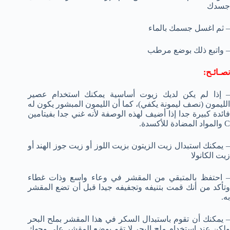
جسدك
– ثم اغسل جسمك بالماء
– واتبع ذلك بوضع مرطب
نصـائـح:
– إذا لم يكن لديك زيوت أساسية يمكنك استخدام عصير
الليمون (نصف ليمونة يكفي)، كما أن الليمون المبشور يكون له
فائدة كبيرة جدا إذا أضيف لهذه الوصفة لأنه غني جدا بفيتامين
C والمواد المضادة للأكسدة.
– يمكنك استبدال زيت الزيتون بزيت اللوز أو زيت جوز الهند أو
زيت الكانولا
– احتفظ بالمتبقي من المقشر في وعاء واسع وذات غطاء
وتأكد من أنك قمت بتنيفه وتجفيفه جيدا قبل أن تضع المقشر
به.
– يمكنك أن تقوم باستبدال السكر في هذا المقشر بملح البحر
ولكن عند استخدام ملح البحر لا تقم بوضع المقشر على وجهك