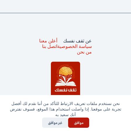
عن ثقف نفسك
أعلن معنا
سياسة الخصوصية
اتصل بنا
من نحن
نحن نستخدم ملفات تعريف الارتباط للتأكد من أننا نقدم لك أفضل
تجربة على موقعنا. إذا واصلت استخدام هذا الموقع، فسوف نفترض
جميع الحقوق محفوظة © ثقف نفسك 2025
أنك سعيد به
موافق
غير موافق