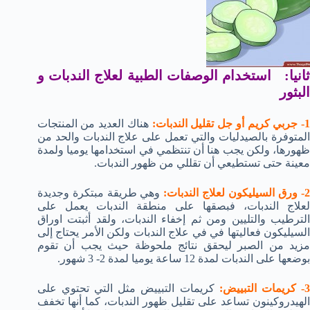
ثانيا: استخدام الوصفات الطبية لعلاج الندبات و
البثور
- جربي كريم أو جل تقليل الندبات:
هناك العديد من المنتجات
المتوفرة بالصيدليات والتي تعمل على علاج الندبات والحد من
ظهورها، ولكن يجب هنا أن تنتظمي في استخدامها يوميا ولمدة
معينة حتى تستطيعي أن تقللي من ظهور الندبات.
- ورق السيليكون لعلاج الندبات:
وهي طريقة مبتكرة وجديدة
لعلاج الندبات، فبصقها على منطقة الندبات يعمل على
الترطيب والتليين ومن ثم إخفاء الندبات، ولقد أثبتت اوراق
السيليكون فعاليتها في في علاج الندبات ولكن الأمر يحتاج إلى
مزيد من الصبر ليحقق نتائج ملحوظة حيث يجب أن تقوم
بوضعها على الندبات لمدة 12 ساعة يوميا لمدة 2- 3 شهور.
- كريمات التبييض:
كريمات التبييض مثل التي تحتوي على
الهيدروكينون تساعد على تقليل ظهور الندبات، كما أنها تخفف