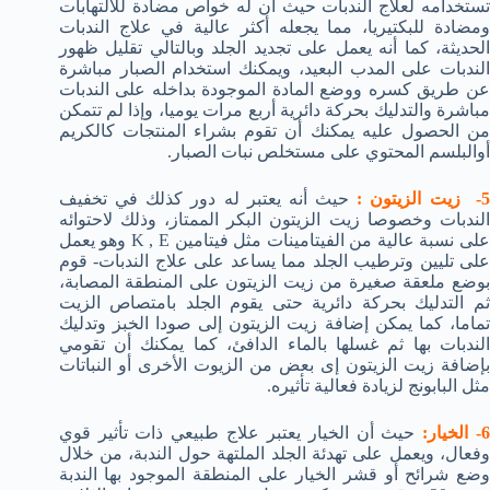
تستخدامه لعلاج الندبات حيث أن له خواص مضادة للالتهابات
ومضادة للبكتيريا، مما يجعله أكثر عالية في علاج الندبات
الحديثة، كما أنه يعمل على تجديد الجلد وبالتالي تقليل ظهور
الندبات على المدب البعيد، ويمكنك استخدام الصبار مباشرة
عن طريق كسره ووضع المادة الموجودة بداخله على الندبات
مباشرة والتدليك بحركة دائرية أربع مرات يوميا، وإذا لم تتمكن
من الحصول عليه يمكنك أن تقوم بشراء المنتجات كالكريم
أوالبلسم المحتوي على مستخلص نبات الصبار.
- زيت الزيتون :
حيث أنه يعتبر له دور كذلك في تخفيف
الندبات وخصوصا زيت الزيتون البكر الممتاز، وذلك لاحتوائه
على نسبة عالية من الفيتامينات مثل فيتامين K , E وهو يعمل
على تليين وترطيب الجلد مما يساعد على علاج الندبات- قوم
بوضع ملعقة صغيرة من زيت الزيتون على المنطقة المصابة،
ثم التدليك بحركة دائرية حتى يقوم الجلد بامتصاص الزيت
تماما، كما يمكن إضافة زيت الزيتون إلى صودا الخبز وتدليك
الندبات بها ثم غسلها بالماء الدافئ، كما يمكنك أن تقومي
بإضافة زيت الزيتون إى بعض من الزيوت الأخرى أو النباتات
مثل البابونج لزيادة فعالية تأثيره.
- الخيار:
حيث أن الخيار يعتبر علاج طبيعي ذات تأثير قوي
وفعال، ويعمل على تهدئة الجلد الملتهة حول الندبة، من خلال
وضع شرائح أو قشر الخيار على المنطقة الموجود بها الندبة