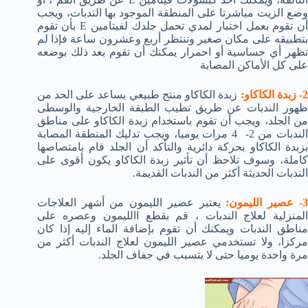
وضع الزيت مباشرتا على المنطقة الموجود بها الندبات، ويجب
أن تقوم بعمل اختبار لمدي تحمل جلدك لفيتامين E بأن تقوم
بتطبيقه على مكان صغير وتنتظر أربع وعشرون ساعة فإذا لم
تظهر أي حساسية أو احمرار يمكنك أن تقوم بعد ذلك بوضعه
على كل الأماكن المصابة
- زبدة الكاكاو:
زبدة الكاكاو منتج طبيعي يساعد على الحد من
ظهور الندبات عن طريق تطيب الطبقة الخارجية والوسطى
من الجلد، ويجب أن تقوم باستخدام زبدة الكاكاو على مناطق
الندبات من 2- 4 مرات يوميا، ويجب تدليك المنطقة المصابة
بزبدة الكاكاو بحركة دائرية والتأكد أن الجلد قام بامتصاصها
كاملة، وسوف تلاحظ أن تأثير زبدة الكاكاو يكون أقوى على
الندبات الحديثة أكثر من الندبات القديمة.
- عصير الليمون:
يعتبر عصير الليمون من أشهر العلاجات
المنزلية لعلاج الندبات ، قم بقطع االليمون وعصره على
مناطق الندبات ويمكنك أن تقوم بإضافة الماء إليه إذا كان
مركزا، ولا تستخدمي عصير الليمون لعلاج الندبات أكثر من
مرة واحدة يوميا حتى لا يتسبب في جفاف الجلد.