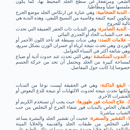
الشَّعر، ومرتفعةً عن سطح الجلد المحيط بها، كما يكون
ملمسها صلباً ومطَّاطيا.
 الندبة الضخامية:
وهي عبارة عن ارتكاس الجلد موضع الجرح
وتكوين كمية كثيفة وقاسية من النسيج الليفي، وهذه الندبة هي
تالية للجروح
 الندبة الضامرة:
وهي الندبات ذات الحفر العميقة التي تحدث
بعد حب الشباب الحاد أو الجدري المائي
 علامات التمدد:
وهي ندبات بسيطة قد تأخذ اللون الأحمر أو
الوردي وهي تحدث نتيجة لزياة أو خسران الوزن بشكل سريع،
وهي شائعة أكثر في النساء الحوامل.
 الندوب المنكمشة :
وهي التي تحدث عند حدوث أذية أو ضياع
لمساحة كبيرة من الجلد ويحتمل أن تحد من حركة الجسم
خصوصا إذا كانت حول المفاصل.
 البقع الداكنة:
وهي في الحقيقة ليست نوعا من الندبات
ولكنها تحدث نتيجة لحدوث الالتهابات أو نتيجة للدغ البعوض أو
الحشرات الأخرى
2- علاج الندبات فور ظهورها:
حيث يجب أن تستخدم الكريم أو
الدهان الخاص بالندبات فور شفاء الجرح أو التخلص من حب
الشباب مباشرتا.
- التقشير والسنفرة:
خحيث أن تقشير الجلد والبشرة يساعد
على التخلص من طبقات الجلد والقديمة والخلايا الميتة
والتالفة وإنتاج خلايا جديدة وصحية ويساعد ذلك بالطبع على