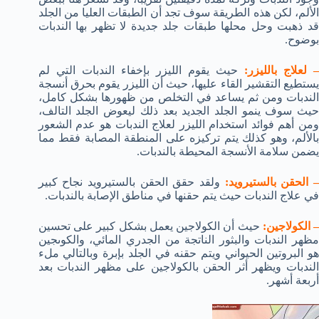
الألم، لكن هذه الطريقة سوف تجد أن الطبقات العليا من الجلد
قد ذهبت وحل محلها طبقات جلد جديدة لا تظهر بها الندبات
بوضوح.
 لعلاج بالليزر:
حيث يقوم الليزر بإخفاء الندبات التي لم
يستطيع التقشير القاء عليها، حيث أن الليزر يقوم بحرق أنسجة
الندبات ومن ثم يساعد في التخلص من ظهورها بشكل كامل،
حيث سوف ينمو الجلد الجديد بعد ذلك ليعوض الجلد التالف،
ومن أهم فوائد استخدام الليزر لعلاج الندبات هو عدم الشعور
بالألم، وهو كذلك يتم تركيزه على المنطقة المصابة فقط مما
يضمن سلامة الأنسجة المحيطة بالندبات.
 الحقن بالستيرويد:
ولقد حقق الحقن بالستيرويد نجاح كبير
في علاج الندبات حيث يتم حقنها في مناطق الإصابة بالندبات.
 الكولاجين:
حيث أن الكولاجين يعمل بشكل كبير على تحسين
مظهر الندبات والبثور الناتجة من الجدري المائي، والكوىجين
هو البروتين الحيواني ويتم حقنه في الجلد بإبرة وبالتالي ملء
الندبات ويظهر أثر الحقن بالكولاجين على مظهر الندبات بعد
أربعة أشهر.