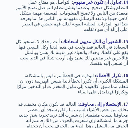
14. تحاول أن تكون غير مفهوم:
التواصل هو مفتاح عمل
النظام بشكل صحيح وعندما يفشل نظام التواصل تصبح الأمور
معقدة بين الناس ولا تصبح المعلومات المسبقة مهمة بشكل
كافي حينها ولا تعد الرسائل مفهومة بين الناس هذا ما يعرفه
جيدًا ذو القدرات العقلية القوية لذلك فهم جيدين في الصبر
على إزالة أي سوء تفاهم
15. الشعور أن الكل مديون لسعادتك:
أنت وحدك لا تستحق كل
السعادة في العالم فقد ولدت في هذه الدنيا وكل السعي فيها
يقع على كاهلك وحدك والحياة غير مدينة لك بشئ وبالمثل
فالآخرين غير مدينين لك بشئ وإن أردت شيئًا في الدنيا يجب
أن تسعى إليه بنفسك
16. تكرار الأخطاء:
الوقوع في الخطأ مرة ليس بالمشكلة،
المشكلة الكبرى أن تكرر الخطأ ثانيةً بنفس الطريقة دون أن
تتعلم مما سبق كالعودة إلى تناول المخدرات أو التدخين مرارًا
وتكرارًا فهذا يدل على الغباء
17. الإستسلام إلى مخاوفك:
العالم قد يكون مكان مخيف. قد
تخاف من بعض الأشياء لسبب ما ولكن ستجد أن معظم
مخاوفنا ليست منطقية. إن شعرت أنك تريد تجربة شئ جديد،
جربه ما المشكلة وإن شعرت بالخوف من ذلك فاعلم أنه
الخوف من الفشل وهذا النوع من الخوف يجب أن تتحداه