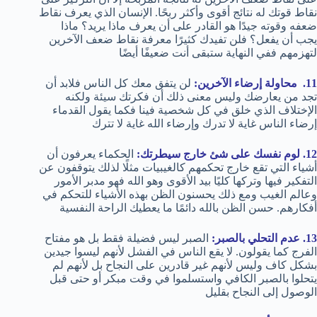
نقاط قوتك له نتائج أقوى وأكثر ربحًا. الإنسان الذي يعرف نقاط
ضعفه وقوته جيدًا هو القادر على أن يعرف ماذا يريد؟ ماذا
يجب أن يفعل؟ فلن تفيدك كثيرًا معرفة نقاط ضعف الآخرين
لتهزمهم ففي النهاية ستبقى أنت ضعيفًا أيضًا
11. محاولة إرضاء الآخرين:
لن يتفق معك كل الناس فلابد أن
تجد من يعارضك وليس معنى ذلك أن فكرتك سيئة ولكنه
الإختلاف الذي خلق في كل شخصية فينا فكما يقول القدماء
إرضاء الناس غاية لا تدرك وإرضاء الله غاية لا تترك
12. لوم نفسك على شئ خارج سيطرتك:
الحكماء يعرفون أن
أشياء التي تقع خارج تحكمهم كالغيبيات مثلًا لذلك يتوقفون عن
التفكير فيها وتركها كليًا بيد الأقوى وهو الله فهو مدبر الأمور
وعالم الغيب ومع ذلك يحسنون الظن بهذه الأشياء للتحكم في
أفكارهم. حسن الظن بالله دائمًا ما يعطيك الراحة النفسية
13. عدم التحلي بالصبر:
الصبر ليس فضيلة فقط بل هو مفتاح
الفرج كما يقولون. لا يقع الناس في الفشل لأنهم ليسوا جيدين
بشكل كاف وليس لأنهم غير قادرين على النجاح بل لأنهم لم
يتحلوا بالصبر الكافي واستسلموا في وقت مبكر أو حتى قبل
الوصول إلى النجاح بقليل