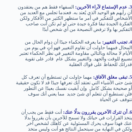
3. عدم الإستماع لآراء الآخرين:
السفهاء فقط هم من يعتقدون
أن رأيهم هو الوحيد الذي يُعتد به. فعندما تجلس مع العديد من
الأشخاص للتفكير في أمر ما ستظهر الكثير من الأفكار ولكن
الفكرة الجيدة تبقا فكرة جيدة حتى لو لم تكن أنت صاحب
التفكير بها ولا ترفض النصيحة من أي شخص أبدًا
4. تجنب التغيير:
ما يعرفه الحكماء جيدًا أن دوام الحال من
المحال فمهما حاولت أن تقاوم التغيير فهو آتٍ في يوم من
الأيام لا محالة وبالتالي مقاومة التغيير في نظر الحكماء تعتبر
تضييع للوقت والجهد. والتغيير بشكل عام قادر على تقوية
قدراتك للحفاظ على قواك العقلية
5. تبقى مغلق الآفاق:
مهما حاولت لن تستطيع أن تعرف كل
شئ حتى الأشياء التي تعتقد أنك تعرفها جيدًا قد لا تكون حقيقية
أو صحيحة بشكل كامل وإن أبقيت نفسك بعيدًا عن التطور
فلن تستطيع أن تتعلم أي شئ جديد مما يعني أنك سوف
تتوقف عن الحياة
6. أن تترك الآخرين يقررون بدلًا عنك:
أنت فقط من يجب أن
يتخذ القرارات في حياتك ولا تسمح للآخرين بأن يقرروا بدلًا
عنك فهذا سوف يحرك المسئولية عن كاهلك لشخص آخر
ولكن في النهاية من سيتحمل النتائج هو أنت وليس متخذ