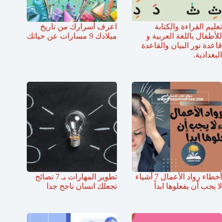
تعليم القراءة والكتابة
اعرف أسرارك من تاريخ
للأطفال باللغة العربية و
ميلادك 9 مسارات عن حياتك
قاعدة نور البيان والقاعدة
البغدادية.
أخطاء رواد الأعمال 7 أشياء
تطوير المهارات بـ 7 نصائح
لا يجب أن يفعلوها ابداً
تجعلك انسان ناجح جدا