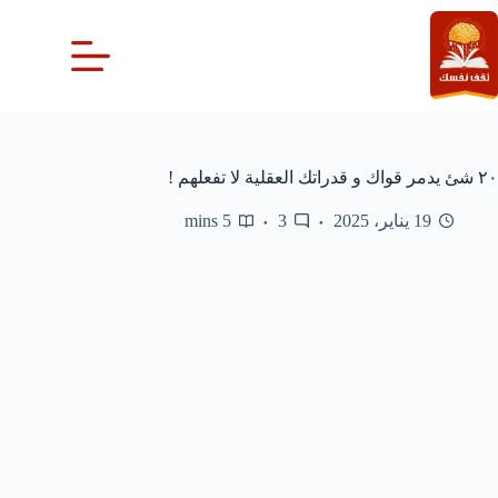
لتجاوز
لى
لمحتوى
٢٠ شئ يدمر قواك و قدراتك العقلية لا تفعلهم !
19 يناير، 2025
3
5 mins