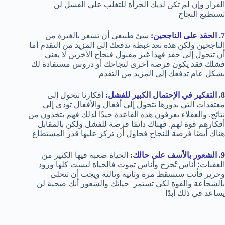
القرار وإن لم تكن لديك الجرأة للتغلب على الفشل لن
تستطيع النجاح
7. الحقد على الناجحين:
شئ طبيعي أن تشعر بالغيرة من
الناجحين ولكن هذه تعد غبطة تدفعك إلى المزيد من التقدم أما
أن تتحول إلى حقد فهذا غير مقبول فنجاح الآخرين لا يعني
فشلك فقد يكون فرصة أخرى لنجاحك أو دروس مستفادة لك
بشكل عام تدفعك إلى المزيد من التقدم
8. التفكير في الإحتمال الكبير للفشل:
أفكارنا تتحول إلى
معتقدات التي بدورها تتحول إلى أفعال والأفعال تؤدي إلى
نتائج. والعقلاء يعرفون هذه القاعدة جيدًا لذلك فهم يتخذون من
أفكارهم قوة لهم. فهناك دائمًا فرصة للفشل ولكن بالمقابل
هناك أيضًا فرصة للنجاح فحاول أن تركز عليها قدر المستطاع
9. الشعور بالأسف على حالك:
الحياة صعبة فيها الكثير من
العقبات؛ أناس تُجرح وأناس تموت فالحياة ليست كلها ورود
وحرير فأنت ستسقط مرة وثانية وثالثة ويجب أن تتحلى
بالشجاعة والقوة لكي تستمر حياتك والشعور أنك ضحية لن
يساعد في ذلك أبدًا