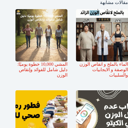
مقالات مشابهة
الماء بالملح و انقاص الوزن
المشي 10,000 خطوة يوميًا:
الوصفة و الايجابيات
دليل شامل للفوائد وإنقاص
والسلبيات
الوزن