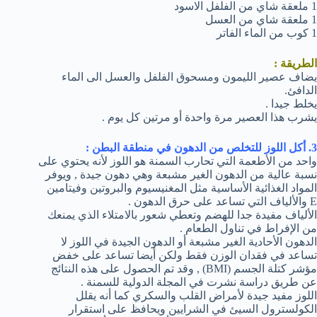
1 ملعقة شاي من الفلفل الاسود
1 ملعقة شاي من العسل
1 كوب من الماء الفاتر
الطريقة :
يضاف عصير الليمون ومسحوق الفلفل والعسل الى الماء
الدافئ.
يخلط جيدا .
يشرب هذا العصير مرة واحدة أو مرتين كل يوم .
3. أكل اللوز للتخلص من الدهون في منطقة البطن :
واحد من الأطعمة التي تحارب السمنة هو اللوز لأنه يحتوي على
نسبة عالية من الدهون الغير مشبعة وهي دهون جيدة , ويوفر
المواد الغذائية الأساسية مثل المغنيسيوم والبروتين وفيتامين
E والألياف التي تساعد على حرق الدهون .
الألياف مفيدة جدا للهضم وتعطي شعور بالامتلاء الذي يمنعك
من الإفراط في تناول الطعام .
الدهون الأحادية الغير مشبعة أو الدهون الجيدة في اللوز لا
تساعد في فقدان الوزن فقط ولكن أيضا تساعد على خفض
مؤشر كتلة الجسم (BMI) , وقد تم الحصول على هذه النتائج
عن طريق دراسة نشرت في المجلة الدولية للسمنة .
اللوز مفيد جيدة لأمراض القلب والسكري كما أنه يقلل
الكولسترول السيئ في الشرايين ويحافظ على استقرار