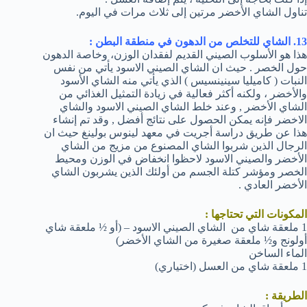
تناول الشاي الأخضر مرتين إلى ثلاث مرات في اليوم.
13. الشاي للتخلص من الدهون في منطقة البطن :
هذا هو الأسلوب الصيني القديم لفقدان الوزن، وخاصة الدهون
حول الخصر . حيث ان الشاي الصيني الاسود يأتي من نفس
النبات ( كاميليا سينينسيس ) الذي يأتي منه الشاي الأسود
والأخضر ، ولكنه أكثر فعالية في زيادة التمثيل الغذائي من
الشاي الأخضر , وعند خلط الشاي الصيني الاسود والشاي
الاخضر فإنه يمكن الحصول على نتائج أفضل , وقد تم إنشاء
هذا عن طريق دراسة أجريت في معهد لينوس بولينغ حيث ان
الرجال الذين شربوا الشاي المصنوع من مزيج من الشاي
الأخضر والصيني الاسود لاحظوا انخفاض في الوزن ومحيط
الخصر ومؤشر كتلة الجسم من أولئك الذين يشربون الشاي
الأخضر العادي .
المكونات التي تحتاجها :
1 ملعقة شاي من الشاي الصيني الاسود – (أو ½ ملعقة شاي
أولونج و½ ملعقة صغيرة من الشاي الأخضر)
الماء الساخن
1 ملعقة شاي من العسل (اختياري)
الطريقة :