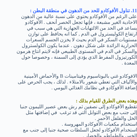
11. تناول الأفوكادو للحد من الدهون في منطقة البطن :
على الرغم من الأفوكادو يحتوي على نسبة عالية من الدهون
الاحادية الغير مشبعة ، فإنها تجعل الخصر أنحف . الأفوكادو
يساعد في الحد من الالتهابات الجهازية التي هي سبب في
ارتفاع الكوليسترول في الدم , كما انه يحافظ على توازن
مستويات السكر في الدم بحيث لا يخزن الجسم السعرات
الحرارية الزائدة على شكل دهون . عندما يكون الكولسترول
والسكر في الدم في المستوى الطبيعي فإنه لايتم انتاج هرمون
الكورتيزول المفرط الذي يؤدي إلى السمنة ، وخصوصا حول
المعدة .
الافوكادو غني بالبوتاسيوم وفيتامينات B والأحماض الأمينية
والألياف التي تعطي شعور بالامتلاء . لذلك ، يجب الحرص على
إضافة الأفوكادو في نظامك الغذائي اليومي .
وهذه بعض الطرق للقيام بذلك :
تقطيع الأفوكادو إلى نصفين ثم رش بعض عصير الليمون جنبا
إلى جنب مع بعض التوابل التي قد ترغب في إضافتها مثل
الخل والفلفل الأحمر .
استخدام مكعبات الأفوكادو المهروسة .
استخدام الأفوكادو لجعل السلطات صحية جنبا إلى جنب مع
الخس والطماطم والخضار .