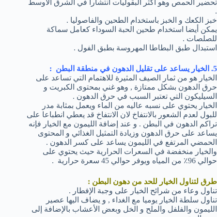
تحضير الحمص وهو اكثر البقوليات انتشارا في الشرق الأوسط
.
خبز الكعك و الخبز باستخدام الطحين والفاصوليا .
يمكن أيضا استخدام طحين الحبة السوداء كعامل سماكة
للصلصات .
استبدال طبق البطاطا المهروسة بطبق الفول .
5. الخيار يساعد على تقليل الدهون في منطقة البطن :
الخيار هو من ثمار الصيف المثيرة للاهتمام التي تساعد على
حرق الدهون بشكل ممتازة , وهو غني بمحتوى الكبريت و
السيليكون التي تعتبر السبب في حرق الدهون .
الخيار يحتوي على نسبه عاليه من الماء ويعمل بمثابة مدر
للبول لعدم الشعور بالانتفاخ لان الانتفاخ قد يعطي انطباعا على
تراكم الدهون في البطن . و عند إضافة الليمون مع الخيار فإنه
يساعد على حرق الدهون وزيادة التمثيل الغذائي و المحتوى
الحمضي المرتفع في الليمون يساعد على كسر الدهون .
والخيار منخفضة في السعرات الحرارية حيث يحتوي على
حوالي 96٪ من المياه ويوفر حوالي 45 سعرة حرارية .
طرق لتناول الخيار للحد من دهون البطن :
تناول وعاء من شرائح الخيار على وجبة الإفطار .
تناول سلطة الخيار يوميا مع الغداء , و يضاف اليها عصير
الليمون والفلفل والملح و الخل وبعض الأعشاب بالإضافة إلى