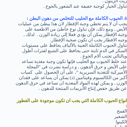
زيت الزيتون .
تناول الخيار كوجبة خفيفة عند الشعور بالجوع .
6. الحبوب الكاملة مع الحليب للتخلص من دهون البطن :
يجب أن لا يتم تخطي وجبة الإفطار لان هذا يبطئ من عمليات
الأيض , ومع ذلك، فإن تناول نوع خاطئ من الاطعمة على
وجبة الإفطار يمكن أن يؤدي فعلا إلى زيادة الوزن . لذلك ,
وجبه الافطار يجب ان تكون صحية الإفطار.
تناول الحبوب الكاملة الغنية بالألياف يحافظ على مستويات
السكر في الدم ثابتة حتى يحافظ على الشبع لفترات أطول
وبالتالي تجنب آلام الجوع .
عند خلط الحبوب مع الحليب فإنها تكون وجبة مغذية تساعد
على الأيض و حرق الدهون , و دراسة نشرت في “المجلة
الأميركية للتغذية السريرية “، على أن الحصول على كميات
أكبر من الكالسيوم وفيتامين (د) يمكن أن يساعد على فقدان
الوزن , و يمكن لهذه المواد المغذية ان تساعد في حرق الدهون
عن طريق خفض إنتاج الأنزيمات المنتجة للدهون .
انواع الحبوب الكاملة التي يجب ان تكون موجودة على الفطور
:
القمح
الشعير
الكينوا