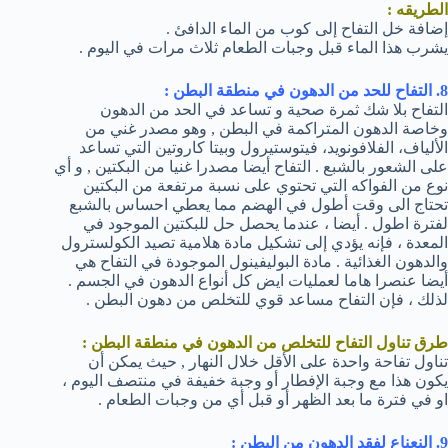
الطريقه :
إضافة خل التفاح إلى كوب من الماء الدافئ .
يشرب هذا الماء قبل وجبات الطعام ثلاث مرات في اليوم .
8. التفاح للحد من الدهون في منطقة البطن :
التفاح بلا شك ثمرة صحية و تساعد في الحد من الدهون
وخاصة الدهون المتراكمة في البطن , وهو مصدر غني من
الألياف، الفلافونويد، فيتوستيرول وبيتا كاروتين التي تساعد
على الشعور بالشبع . التفاح أيضا مصدرا غنيا من البكتين , و أي
نوع من الفواكه التي تحتوي على نسبة مرتفعة من البكتين
تحتاج الى وقت أطول في الهضم مما يعطي احساس بالشبع
لفترة اطول . أيضا ، عندما يحصل حل للبكتين الموجود في
المعدة ، فإنه يؤدي إلى تشكيل مادة هلامية تصيد الكولسترول
والدهون الغذائية . مادة البوليفينول الموجودة في التفاح هي
أيضا عنصرا هاما لعمليات ايض كل أنواع الدهون في الجسم .
لذلك ، فإن التفاح مساعد قوي للتخلص من دهون البطن .
طرق تناول التفاح للتخلص من الدهون في منطقة البطن :
تناول تفاحة واحدة على الأقل خلال النهار , حيث يمكن أن
يكون هذا مع وجبة الإفطار أو وجبة خفيفة في منتصف اليوم ،
او في فترة ما بعد الظهر أو قبل أي من وجبات الطعام .
9. النعناع لفقد الدهون من البطن :