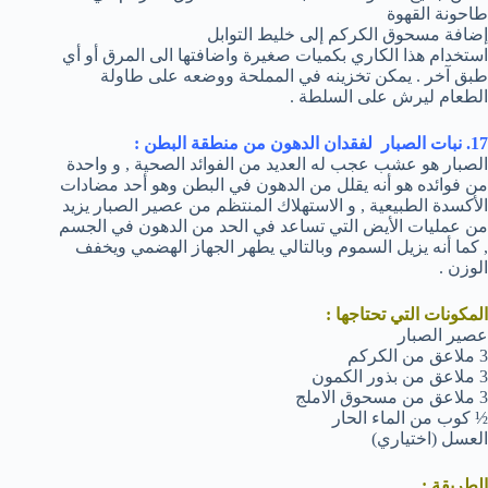
طاحونة القهوة
إضافة مسحوق الكركم إلى خليط التوابل
استخدام هذا الكاري بكميات صغيرة واضافتها الى المرق أو أي
طبق آخر . يمكن تخزينه في المملحة ووضعه على طاولة
الطعام ليرش على السلطة .
17. نبات الصبار لفقدان الدهون من منطقة البطن :
الصبار هو عشب عجب له العديد من الفوائد الصحية , و واحدة
من فوائده هو أنه يقلل من الدهون في البطن وهو أحد مضادات
الأكسدة الطبيعية , و الاستهلاك المنتظم من عصير الصبار يزيد
من عمليات الأيض التي تساعد في الحد من الدهون في الجسم
, كما أنه يزيل السموم وبالتالي يطهر الجهاز الهضمي ويخفف
الوزن .
المكونات التي تحتاجها :
عصير الصبار
3 ملاعق من الكركم
3 ملاعق من بذور الكمون
3 ملاعق من مسحوق الاملج
½ كوب من الماء الحار
العسل (اختياري)
الطريقة :