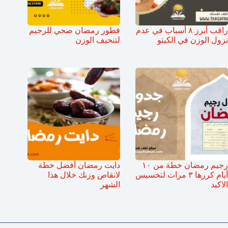
راقب أبرز ٨ أسباب في عدم
فطور رمضان صحي للرجيم
نزول الوزن في الكيتو
لتنحيف الوزن
رجيم رمضان خطة من ١٠
دايت رمضان أفضل خطة
أيام كررها ٣ مرات لتخسيس
لانقاص وزنك خلال هذا
الاكيد
الشهر