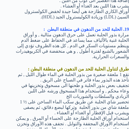
إضافة هذا العصير الى كوب من اللبن .
يشرب هذا اللبن بعد الغداء أو العشاء .
أوراق الكاري الطازجة هي أيضا جيدة لخفض الكولسترول
السيئ (LDL) وزيادة الكوليسترول الجيد (HDL).
19. الحلبة للحد من الدهون في منطقة البطن :
مرارة بذور الحلبة تعمل على حرق الدهون مثالية , و أوراق
الحلبة غنية بالألياف مما يساعد في الحفاظ على ضغط الدم
وينظم مستويات السكر في الدم , كل هذه الظروف تؤدي إلى
الشعور بالشبع لفترة أطول , و هي منخفضة في الكربوهيدرات
والسعرات الحرارية.
طرق لتناول الحلبة للحد من الدهون في منطقة البطن :
نقع 1 ملعقة صغيرة من بذور الحلبة في الماء طوال الليل , ثم
تأخذ هذه البذور بماء فاتر في الصباح على الريق .
تجفيف بعض بذور الحلبة و طحنها الى مسحوق وتخزينها في
وعاء محكم , و استخدام هذا المسحوق ورشه على اللبن
الزبادي والسلطات والشوربات الخ
تحضير شاي الحلبة عن طريق سكب الماء الساخن على ½ 1
ملعقة شاي من بذور الحلبة وتركها لبضع دقائق، ثم يصفى
ويشرب قبل الإفطار أو الغداء أو العشاء .
استخدام أوراق الحلبة الطازجة على الحساء أو المرق , و يمكن
استخدام الأوراق المجففة والتوابل . تجفف هذه الأوراق وتخزن