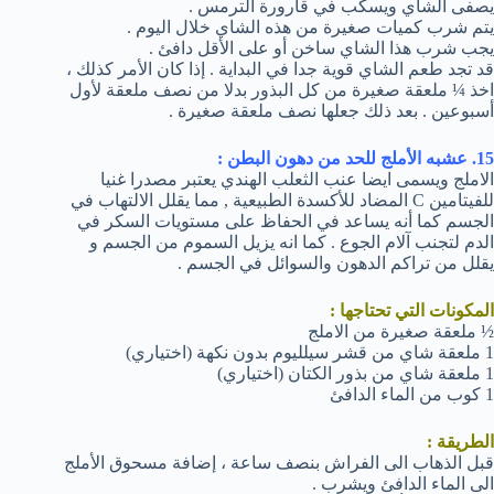
يصفى الشاي ويسكب في قارورة الترمس .
يتم شرب كميات صغيرة من هذه الشاي خلال اليوم .
يجب شرب هذا الشاي ساخن أو على الأقل دافئ .
قد تجد طعم الشاي قوية جدا في البداية . إذا كان الأمر كذلك ،
اخذ ¼ ملعقة صغيرة من كل البذور بدلا من نصف ملعقة لأول
أسبوعين . بعد ذلك جعلها نصف ملعقة صغيرة .
15. عشبه الأملج للحد من دهون البطن :
الاملج ويسمى ايضا عنب الثعلب الهندي يعتبر مصدرا غنيا
للفيتامين C المضاد للأكسدة الطبيعية , مما يقلل الالتهاب في
الجسم كما أنه يساعد في الحفاظ على مستويات السكر في
الدم لتجنب آلام الجوع . كما انه يزيل السموم من الجسم و
يقلل من تراكم الدهون والسوائل في الجسم .
المكونات التي تحتاجها :
½ ملعقة صغيرة من الاملج
1 ملعقة شاي من قشر سيلليوم بدون نكهة (اختياري)
1 ملعقة شاي من بذور الكتان (اختياري)
1 كوب من الماء الدافئ
الطريقة :
قبل الذهاب الى الفراش بنصف ساعة ، إضافة مسحوق الأملج
الى الماء الدافئ ويشرب .