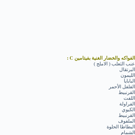
الفواكه والخضار الغنية بفيتامين C :
عنب الثعلب ( الاملج )
البرتقال
الليمون
البابايا
الفلفل الأحمر
القرنبيط
اللفت
الفراولة
الكيوي
القرنبيط
الملفوف
البطاطا الحلوة
الشمام