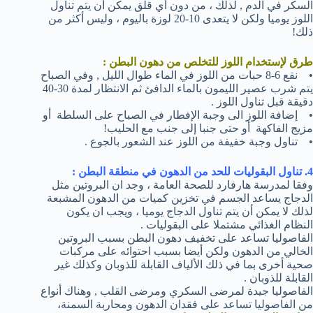
السكر في الدم , لذلك ، من دون أي قلق يمكن أن يتم تناول
اللوز يوميا ولكن لا يتعدى 10-20 لوزة باليوم ، وليس أكثر من
ذلك!
طرق لإستخدام اللوز للتخلص من دهون البطن :
• نقع 6-8 حبات من اللوز في الماء طوال الليل , وفي الصباح
يتم شرب عصير الليمون بالماء الدافئ ثم الانتظار لمدة 30-40
دقيقة قبل تناول اللوز .
• إضافة اللوز الى وجبة الإفطار في الصباح على السلطة أو
مزيج الفاكهة أو حتى جنبا إلى جنب مع الحليب!
• تناول وجبة خفيفة من اللوز عند الشعور بالجوع .
4. تناول البقوليات للحد من الدهون في منطقة البطن :
وفقا لمدرسة هارفارد للصحة العامة ، وجد ان البروتين مثل
الدجاج يساعد الجسم في تخزين كميات من الدهون المشبعة
لذلك لا يمكن أن يتم تناول الدجاج يوميا ، ويجب ان يكون
النظام الغذائي مشتملا على البقوليات .
الفاصوليا تساعد على تخفيف دهون البطن بسبب البروتين
الخالي من الدهون ولكن أيضا بسبب احتوائه على مركبات
صحية أخرى بما في ذلك الألياف القابلة للذوبان وكذلك غير
القابلة للذوبان .
الفاصوليا جيدة لمرضى السكري ومرضى القلب , وهناك أنواع
من الفاصوليا تساعد على فقدان الدهون ومحاربة السمنة،