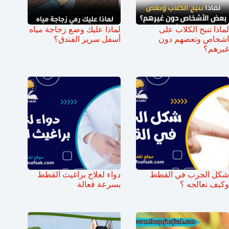
لماذا تنبح الكلاب على
لماذا عليك وضع زجاجة مياه
اشخاص وتعضهم دون
أسفل سرير الفندق؟
غيرهم؟
شكل الجرب في القطط
دواء لعلاج براغيث القطط
وكيف نعالجه ؟
بسرعة فعالة