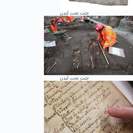
جثث تحت لندن
جثث تحت لندن