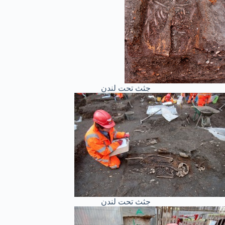
جثث تحت لندن
جثث تحت لندن