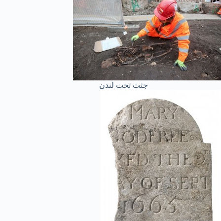
جثث تحت لندن