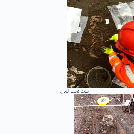
جثث تحت لندن