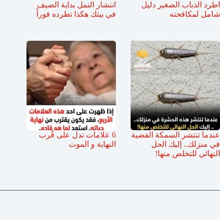
اطرد الذباب الصغير دليل
انتشار النمل بداية الصيف
شامل لمكافحته
في بيتك هكذا تطرده فوراً
عندما تنتشر السمكة الفضية
6 علامات تدل على قُرب
في منزلك.. إليك الحل
النهاية و الموت
النهائي للتخلص منها!