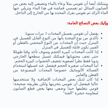
ويمكنك أيضا أن تقومي بملأ وعاء بالماء وتضيفي إليه بعض من
الصابون السائل ثم تغمسي قماشة في هذا الماء وتزيلي عنها
الماء الزائد ثم تقومي بفرك المخدة بها من الخارج إلى الداخل.
وإليك بعض النصائح العامة:
يفضل أن تقومي بغسيل المخدات 3 مرات سنويا.
تأكدي من نوع المخدة بأنها من النوع القابل للغسيل في
المنزل حيث أن المخدات من النوع المحشي بالقطن أو
الفيبر تكون قابلة للغسيل في المنزل
إذا كانت المخدات كبيرة الحجم وسوف تأخذ وقتا طويللا
حتى تجف محتوياتها فيمكنك غسيل سطحها الخارجي
يدويا فقط نظرا لصعوبة تجفيف الحشوات كبيرة الحجم.
أما المخدات صغيرة الحجم فيفضل عند غسيلها استخدام
الغسالة الأتوماتيك خصوصا المخدات المصنوعة من
القطن والفايبر
إذا كان لديك بعض المخدات الإضافية ولا تستخدميها
حاليا فيفضل أن تقومي بتخزينها ولكن بطريقة صحيحة؛
قومي بتغليفها جيدا وضعي معها بعض قطع الصابون
لمقاومة حشرة “العتة”