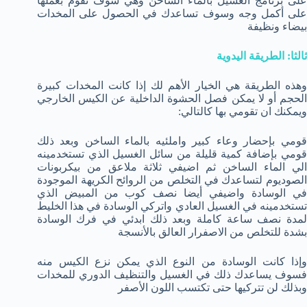
على برنامج الغسيل بالماء الساخن وهي سوف تقوم بعملها
على أكمل وجه وسوف تساعدك في الحصول على المخدات
بيضاء ونظيفة
ثالثا: الطريقة اليدوية
وهذه الطريقة هي الخيار الأهم لك إذا كانت المخدات كبيرة
الحجم أو لا يمكن فصل الحشوة الداخلية عن الكيس الخارجي
ويمكنك ان تقومي بها كالتالي:
قومي بإحضار وعاء كبير واملئيه بالماء الساخن وبعد ذلك
قومي بإضافة كمية قليلة من سائل الغسيل الذي تستخدمينه
الي الماء الساخن ثم اضيفي ثلاثة ملاعق من بيكربونات
الصوديوم لتساعدك في التخلص من الروائح الكريهة الموجودة
في الوسادة واضيفي أيضا نصف كوب من المبيض الذي
تستخدمينه في الغسيل العادي واتركي الوسادة في هذا الخليط
لمدة نصف ساعة كاملة وبعد ذلك ابدئي في فرك الوسادة
بشدة للتخلص من الاصفرار العالق بالأنسجة
وإذا كانت الوسادة من النوع الذي يمكن نزع الكيس منه
فسوف يساعدك ذلك في الغسيل والتنظيف الدوري للمخدات
وبذلك لن تتركيها حتى تكتسب اللون الأصفر