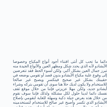
دائما ما تحب كل أنثى اقتناء أجود أنواع المكياج وخصوصا
الأيشادو لأنه الذي يحدد شكل ومظهر العين والأنواع الجيدة منه
تبرز جمال العين بشكل أكبر، ولكن لسوء الحظ فقد تتعرضين
إلى وقوع علبة مكياج الأيشادو بدون قصد أو تقومي بوضعه في
حقيبتك بشكل غير صحيح فيتكسر ويصبح غير صالحا
للاستخدام ولا يكون لديك حلا هنا سوى أن تقومي بتركه وشراء
أيشادو جديد، ولكن مهلا عزيزتي فإننا من خلال موقع ثقف
نفسك دائما لدينا حلول لكل مشكلة ولذلك فإننا سوف نقوم
من خلال هذه بعرض حيلة ذكية وسهلة للغاية لتقومي بإصلاح
الأيشادو الذي تكسر وأصبح غير صالح للاستخدام لتستخدمينه
مرة أخرى بدلا من أن تقومي بشراء أيشادو جديد فتابعي