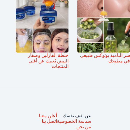
سر البامية بوتوكس طبيعي
خلطة الفازلين وصفار
في مطبخك
البيض يُغنيك عن أغلى
المنتجات
عن ثقف نفسك
أعلن معنا
سياسة الخصوصية
اتصل بنا
من نحن