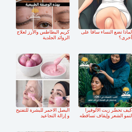
لماذا تضع النساء ساقاً على
كريم البطاطس والأرز لعلاج
أخرى؟
الزوائد الجلدية
كيف تحضّر زيت الألوفيرا
البصل الاحمر للبشرة للتفتيح
لنمو الشعر وإيقاف تساقطه
و إزالة التجاعيد