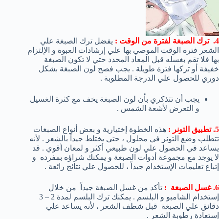
4. ترك الصبغة لفترة من الوقت :
يفضل ترك الصبغة علي
الشعر فترة الوقت الموصي بها علي إرشادات العبوة و الإلتزام
بها فلا تقم بغسله قبل المعاد المحدد حتي لا تكون الصبغة
خفيفة أو تركها فترة طويلة . يجب فصح لون الصبغة بشكل
دوري للحصول علي الدرجة المطلوبة .
يجب أن تتذكري بأن لون الصبغة يخف مع كثرة الغسيل
و التعرض لأشعة الشمس .
5. تطبيق التونر :
هذه الخطوة إختيارية و بعض أنواع الصبغات
تتطلب وضع التونر في محلول ، حتي يختلط جيداً بالشعر . لأنه
يساعد في الحصول علي لون طبيعي أكثر و لمعان أقوي . قد
لا يوجد مع مجموعة أدوات الصبغة و يمكنك شراؤه بمفرده و
إتباع تعليمات الإستخدام جيداً ، للحصول علي نتائج رائعة .
6. غسل الصبغة :
تأكد من غسل الصبغة جيداً من خلال
إستخدام الشامبو و البلسم . يمكنك ترك البلسم لمدة 2 – 3
دقائق علي الصبغة قبل شطف الشعر ، لأنه يساعد علي
إستعادة رطوبة الشعر .