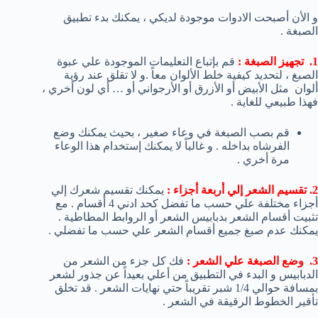
و الأن أصبحت الادوات موجودة لديكي ، يمكنك بدء تطبيق
الصبغة .
1. تجهيز الصبغة :
قم بإتباع التعليمات الموجودة علي عبوة
الصبغ ، لتحديد كيفية خلط الألوان معاً .و لا تقلق عند رؤية
ألوان مثل الأبيض أو الأزرق أو الأرجواني أو … أي لون أخري ،
فهذا طبيعي للغاية .
قم بصب الصبغة في وعاء صغير ، بحيث يمكنك وضع
الفرشاه بداخله . و غالباً لا يمكنك إستخدام هذا الوعاء
مرة أخري .
2. تقسيم الشعر إلي أربعة أجزاء :
يمكنك تقسيم شعرك إلي
أجزاء مختلفة علي حسب ما تفضل كحد ادني 4 أقسام . مع
تثبيت أقسام الشعر بدبابيس الشعر أو الروابط المطاطية .
يمكنك عدم صبغ جميع أقسام الشعر علي حسب ما تفضلي .
3. وضع الصبغة علي الشعر :
فك كل جزء من الشعر من
الدبابيس و البدء في التطبيق من أعلي بعيداً عن جذور لشعر
بمسافة حوالي 1/4 شبر تقريباً حتي نهايات الشعر . قد تخلق
تأقير الخطوط الرقيقة في الشعر .