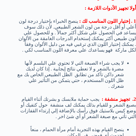
أولا تجهيز الأدوات اللازمة :
1 . إختيار اللون المناسب لك :
ينصح الخبراء بإختيار درجة لون
أعلي أو أقل درجة من لون الشعر الطبيعي. لأن ذلك سوف
يساعد في الحصول علي شكل أكثر جمالاً . و للحصول علي
لون طبيعي أكثر يمكنك إستخدام الدرجات الغامقة من الألوان
. يمكنك إختيار اللون الذي ترغبي فيه من دليل الألوان وفقاً
لكل ماركة فهو يساعدك علي معرفة اللون المناسب لكي .
لا يجب شراء الصبغة التي لا تحتوي علي البلسم لأنها
مضرة بالشعر و لا تعطي نتائج إيجابية . إذا كان لديك
شعر داكن تأكد من تطابق الظل الطبيعي الخاص بك مع
ظل اللون المستخدم ، حتي يتمكن من التأثير علي
شعرك .
2. تجهيز منشفة :
يجب حماية ملابسك و بشرتك أثناء القيام
بصبغ الشعر و للقيام بذلك يمكنك لف منشفة حول كتفيك أو
وضع كيس بلاستيك فوق رأسك بالإضافة إلي إرتداء القفازات
التي تأتي مع صبغة الشعر أو أي شئ اخر .
ينصح القيام بهذه التجربة أمام مرأة الحمام ، منعاً
لحدوث أي فوضي في المكان .