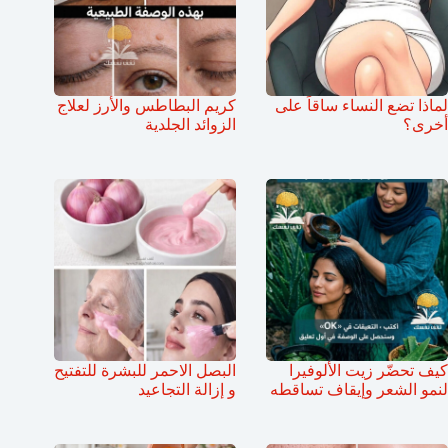
لماذا تضع النساء ساقاً على
كريم البطاطس والأرز لعلاج
أخرى؟
الزوائد الجلدية
كيف تحضّر زيت الألوفيرا
البصل الاحمر للبشرة للتفتيح
لنمو الشعر وإيقاف تساقطه
و إزالة التجاعيد