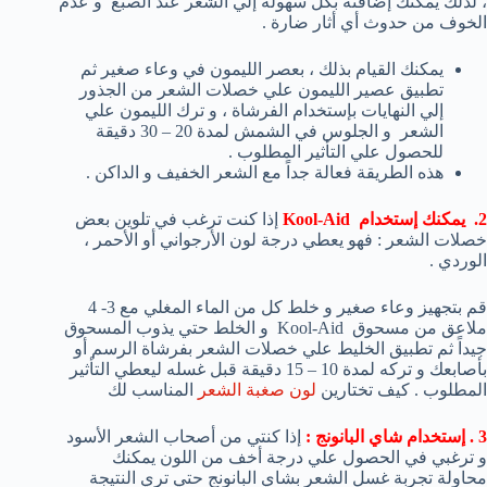
، لذلك يمكنك إضافته بكل سهولة إلي الشعر عند الصبغ و عدم
الخوف من حدوث أي أثار ضارة .
يمكنك القيام بذلك ، بعصر الليمون في وعاء صغير ثم
تطبيق عصير الليمون علي خصلات الشعر من الجذور
إلي النهايات بإستخدام الفرشاة ، و ترك الليمون علي
الشعر و الجلوس في الشمش لمدة 20 – 30 دقيقة
للحصول علي التأثير المطلوب .
هذه الطريقة فعالة جداً مع الشعر الخفيف و الداكن .
2. يمكنك إستخدام Kool-A
id
إذا كنت ترغب في تلوين بعض
خصلات الشعر : فهو يعطي درجة لون الأرجواني أو الأحمر ،
الوردي .
قم بتجهيز وعاء صغير و خلط كل من الماء المغلي مع 3- 4
ملاعق من مسحوق Kool-Aid و الخلط حتي يذوب المسحوق
جيداً ثم تطبيق الخليط علي خصلات الشعر بفرشاة الرسم أو
بأصابعك و تركه لمدة 10 – 15 دقيقة قبل غسله ليعطي التأثير
المطلوب . كيف تختارين
لون صغبة الشعر
المناسب لك
3 . إستخدام شاي البانونج :
إذا كنتي من أصحاب الشعر الأسود
و ترغبي في الحصول علي درجة أخف من اللون يمكنك
محاولة تجربة غسل الشعر بشاي البانونج حتي تري النتيجة