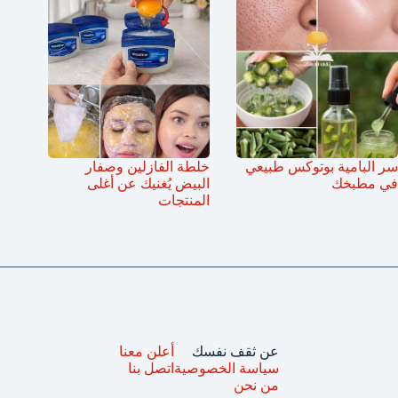
سر البامية بوتوكس طبيعي
خلطة الفازلين وصفار
في مطبخك
البيض يُغنيك عن أغلى
المنتجات
عن ثقف نفسك
أعلن معنا
سياسة الخصوصية
اتصل بنا
من نحن