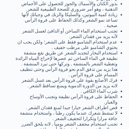
بذور الكتان والأسماك والجوز للحصول على الأحماض
الدهنية ، وهو أمر ضروري للصحة الطبيعية للشعر.
زيادة كمية البيوتين، والسليكا والزنك في وجباتك لأنها
تساعد نمو الشعر وكذلك الحفاظ على فروة الرأس
صحية .
تجنب استخدام الماء الساخن أو الدافئ لغسل الشعر
لأنه يزيد من فقدان الشعر.
عدم استخدام الشامبو فقط على الشعر؛ ولكن يجب ان
يحتوي الشامبو على مرطب خفيف .
استخدام البخار لتجديد الشعر عن طريق نقع منشفة
نظيفة في الماء الساخن ثم عصرها لإخراج المياه الزائدة
وتغطية الشعر بالمنشفة , وتركها حتى تبرد المنشفة .
هذا يزيد من تدفق الدم نحو فروة الرأس وحتى تنظيف
المسام على فروة الرأس .
فرك الأصابع بقوة على فروة الرأس بعد غسل الشعر
لانه يزيد من الدورة الدموية ويمنع تساقط الشعر .
شرب الماء الكافي .
الحفاظ على فروة الرأس نظيفة وتجنب الأوساخ
والغبار.
قص اطراف الشعر خيارا جيدا لمنع فقدان الشعر .
لا تمشط شعرك عندما يكون رطبا ، واستخدام منشفة
جافة مرارا وتكرارا لتجفيف الشعر .
تجنب استخدام مجفف الشعر يوميا , لانه يلحق الضرر