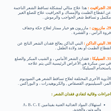
28. الجرافيت :
هذا علاج مثالي لمشكلة تساقط الشعر الناجمة
عن انقطاع الطمث والإمساك و الجرافيت علاج للصلع الغير
مكتمل و تساقط شعر الحواجب والرموش .
29. مازريون :
مازريون هو خيار ممتاز لعلاج حكة وجفاف
فروة الرأس ، و القشرة .
30. البني الداكن :
البني الداكن يعالج فقدان الشعر الناتج عن
انقطاع الطمث أو بعد ولادة الطفل .
31. السيليكا :
فقدان الشعر الأمامي ، و الشيب المبكر والصلع
في سن مبكرة هي الأعراض الرئيسية التي يتم علاجه
باستخدام السيليكا .
الأدوية الأخرى المختلفة لعلاج تساقط الشعر هي الصوديوم
المر، السيلينيوم، القصقاص , والكربوهيدرات ، و البوراكس .
اجراءات وقائية لتفادي فقدان الشعر :
استهلاك المواد الغذائية الغنية بفيتامين A، B، C، E
والبروتين والحديد.