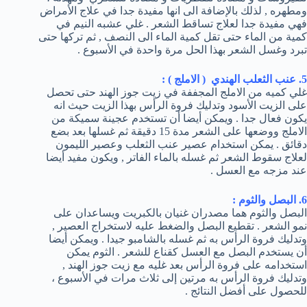
ومطهره , لذلك بالإضافة الى انها مفيدة جدا في علاج الأمراض
فهي مفيدة جدا لعلاج تساقط الشعر . غلي عشبه النيم في
كمية من الماء حتى تقل كمية الماء الى النصف , ثم تركها حتى
تبرد وغسل الشعر بهذا الحل مرة واحدة في الأسبوع .
5. عنب الثعلب الهندي ( الاملج ) :
غلي كميه من الاملج المجففة في زيت جوز الهند حتى تحصل
على الزيت الأسود وتدليك فروة الرأس بهذا الزيت حيث انه
يكون فعال جدا . ويمكن أيضا أن تستخدم عجينة سميكة من
الاملج ووضعها على الشعر مدة 15 دقيقة ثم غسلها بعد بضع
دقائق . يمكن استخدام عصير عنب الثعلب وعصير الليمون
لعلاج سقوط الشعر ثم غسله بالماء الفاتر , ويكون مفيد أيضا
عند مزجه مع العسل .
6. البصل والثوم :
البصل والثوم هما مصدران غنيان بالكبريت ويساعدان على
نمو الشعر . تقطيع البصل والضغط عليه لاستخراج العصير ,
وتدليك فروة الرأس به ثم غسله بالشامبو جيدا . ويمكن أيضا
أن يستخدم البصل مع العسل كقناع للشعر . الثوم يمكن
استخدامه على فروة الرأس بعد غليه مع زيت جوز الهند ,
وتدليك فروة الرأس به مرتين إلى ثلاث مرات في الأسبوع ،
للحصول على أفضل النتائج .