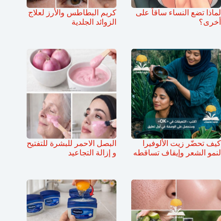
لماذا تضع النساء ساقاً على
كريم البطاطس والأرز لعلاج
أخرى؟
الزوائد الجلدية
كيف تحضّر زيت الألوفيرا
البصل الاحمر للبشرة للتفتيح
لنمو الشعر وإيقاف تساقطه
و إزالة التجاعيد