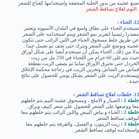
صنع عجينه من بذور الحلبة المجففة واستخدامها كقناع للشعر
.
الثوم لعلاج تساقط الشعر
12. الحناء :
تستخدم الحناء على نطاق واسع في البلدان الآسيوية وتعتبر
مصدرا رئيسيا لتعزيز نمو الشعر ويتم استخدامه على الشعر
عن طريق خلط مسحوق الحناء في اللبن الرائب حتى تتكون
عجينه وتوضع على الشعر وتترك حتى تجف ثم تغسل جيدا .
بدلا من ذلك ، الحناء يمكن أن تستخدم أيضا على شكل أوراق
حيث يتم غلي 60 جرام من اللحناء في 250 مل من زيت
الخردل حتى تحترق الأوراق تماما ثم يصفى الزيت بقطعة
قماش من الشاش وتخزين الزيت في زجاجة محكمة الإغلاق
ويستخدم الزيت على الشعر بشكل يومي للحصول على نتائج
جيدة .
13. خلطات لعلاج تساقط الشعر :
خلطة 1 :
الصبار و الاملج ، ومسحوق عشبه النيم يتم خلطهم
معا ووضعها على الشعر للحصول على شعر كثيف وبراق .
خلطة 2 :
الحناء و بياض البيض واللبن الرائب يتم خلطهم معا
ليوقف تساقط الشعر
خلطة 3 :
زيت الزيتون، و العسل، والقرفة يتم خلطهم معا
واستخدامه لوقف تساقط الشعر .