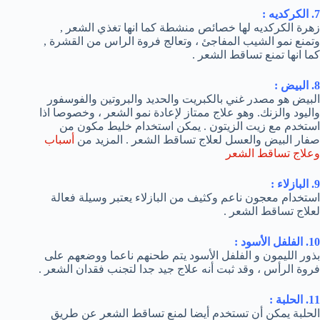
7. الكركديه :
زهرة الكركديه لها خصائص منشطة كما انها تغذي الشعر ,
وتمنع نمو الشيب المفاجئ ، وتعالج فروة الراس من القشرة ,
كما انها تمنع تساقط الشعر .
8. البيض :
البيض هو مصدر غني بالكبريت والحديد والبروتين والفوسفور
واليود والزنك. وهو علاج ممتاز لإعادة نمو الشعر ، وخصوصا اذا
استخدم مع زيت الزيتون . يمكن استخدام خليط مكون من
صفار البيض والعسل لعلاج تساقط الشعر . المزيد من
أسباب
وعلاج تساقط الشعر
9. البازلاء :
استخدام معجون ناعم وكثيف من البازلاء يعتبر وسيلة فعالة
لعلاج تساقط الشعر .
10. الفلفل الأسود :
بذور الليمون و الفلفل الأسود يتم طحنهم ناعما ووضعهم على
فروة الرأس ، وقد ثبت أنه علاج جيد جدا لتجنب فقدان الشعر .
11. الحلبة :
الحلبة يمكن أن تستخدم أيضا لمنع تساقط الشعر عن طريق