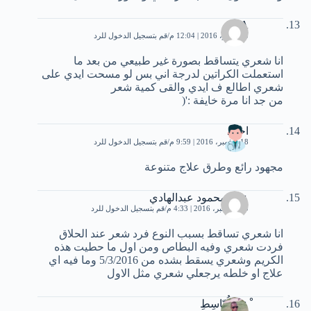
R.A
5 نوفمبر، 2016 | 12:04 م
قم بتسجيل الدخول للرد
انا شعري يتساقط بصورة غير طبيعي من بعد ما
استعملت الكراتين لدرجة اني بس لو مسحت ايدي على
شعري اطالع ف ايدي والقى كمية شعر
من جد انا مرة خايفة :'(
احمد
18 نوفمبر، 2016 | 9:59 م
قم بتسجيل الدخول للرد
مجهود رائع وطرق علاج متنوعة
علي محمود عبدالهادي
30 ديسمبر، 2016 | 4:33 م
قم بتسجيل الدخول للرد
انا شعري تساقط بسبب النوع فرد شعر عند الحلاق
فردت شعري وفيه البطاص ومن اول ما حطيت هذه
الكريم وشعري يسقط بشده من 5/3/2016 وما فيه اي
علاج او خلطه يرجعلي شعري مثل الاول
ْعبّدِالُبّاسِطِ