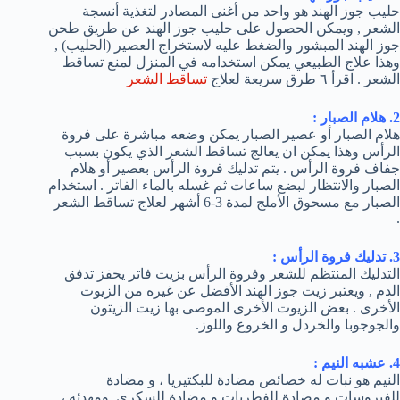
حليب جوز الهند هو واحد من أغنى المصادر لتغذية أنسجة
الشعر , ويمكن الحصول على حليب جوز الهند عن طريق طحن
جوز الهند المبشور والضغط عليه لاستخراج العصير (الحليب) ,
وهذا علاج الطبيعي يمكن استخدامه في المنزل لمنع تساقط
الشعر . اقرأ ٦ طرق سريعة لعلاج
تساقط الشعر
2. هلام الصبار :
هلام الصبار أو عصير الصبار يمكن وضعه مباشرة على فروة
الرأس وهذا يمكن ان يعالج تساقط الشعر الذي يكون بسبب
جفاف فروة الرأس . يتم تدليك فروة الرأس بعصير أو هلام
الصبار والانتظار لبضع ساعات ثم غسله بالماء الفاتر . استخدام
الصبار مع مسحوق الأملج لمدة 3-6 أشهر لعلاج تساقط الشعر
.
3. تدليك فروة الرأس :
التدليك المنتظم للشعر وفروة الرأس بزيت فاتر يحفز تدفق
الدم , ويعتبر زيت جوز الهند الأفضل عن غيره من الزيوت
الأخرى . بعض الزيوت الأخرى الموصى بها زيت الزيتون
والجوجوبا والخردل و الخروع واللوز.
4. عشبه النيم :
النيم هو نبات له خصائص مضادة للبكتيريا ، و مضادة
للفيروسات و مضادة للفطريات و مضادة للسكري ومهدئه ،