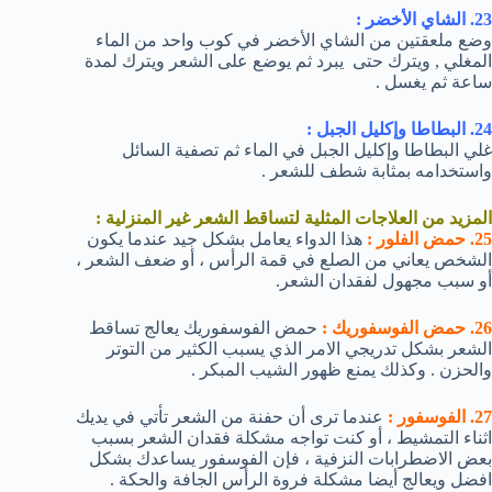
23. الشاي الأخضر :
وضع ملعقتين من الشاي الأخضر في كوب واحد من الماء
المغلي , ويترك حتى يبرد ثم يوضع على الشعر ويترك لمدة
ساعة ثم يغسل .
24. البطاطا وإكليل الجبل :
غلي البطاطا وإكليل الجبل في الماء ثم تصفية السائل
واستخدامه بمثابة شطف للشعر .
المزيد من العلاجات المثلية لتساقط الشعر غير المنزلية :
25. حمض الفلور :
هذا الدواء يعامل بشكل جيد عندما يكون
الشخص يعاني من الصلع في قمة الرأس ، أو ضعف الشعر ،
أو سبب مجهول لفقدان الشعر.
26. حمض الفوسفوريك :
حمض الفوسفوريك يعالج تساقط
الشعر بشكل تدريجي الامر الذي يسبب الكثير من التوتر
والحزن . وكذلك يمنع ظهور الشيب المبكر .
27. الفوسفور :
عندما ترى أن حفنة من الشعر تأتي في يديك
اثناء التمشيط ، أو كنت تواجه مشكلة فقدان الشعر بسبب
بعض الاضطرابات النزفية ، فإن الفوسفور يساعدك بشكل
افضل ويعالج أيضا مشكلة فروة الرأس الجافة والحكة .