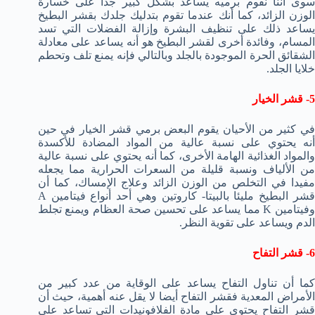
سوى أننا نقوم برميه يساعد بشكل كبير جدا على خسارة
الوزن الزائد، كما أنك عندما تقوم بتدليك جلدك بقشر البطيخ
يساعد ذلك على تنظيف البشرة وإزالة الفضلات التي تسد
المسام، وفائدة أخرى لقشر البطيخ هو أنه يساعد على معادلة
الشقائق الحرة الموجودة بالجلد وبالتالي فإنه يمنع تلف وتحطم
خلايا الجلد.
5- قشر الخيار
في كثير من الأحيان يقوم البعض برمي قشر الخيار في حين
أنه يحتوي على نسبة عالية من المواد المضادة للأكسدة
والمواد الغذائية الهامة الأخرى، كما أنه يحتوي على نسبة عالية
من الألياف ونسبة قليلة من السعرات الحرارية مما يجعله
مفيدا في التخلص من الوزن الزائد وعلاج الإمساك، كما أن
قشر البطيخ مليئا بالبيتا- كاروتين وهي أحد أنواع فيتامين A
وفيتامين K مما يساعد على تحسين صحة العظام ويمنع تجلط
الدم ويساعد على تقوية النظر.
6- قشر التفاح
كما أن تناول التفاح يساعد على الوقاية من عدد كبير من
الأمراض المعدية فقشر التفاح أيضا لا يقل عنه أهمية، حيث أن
قشر التفاح يحتوي على مادة الفلافونيدات التي تساعد على