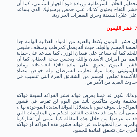
تحطيم الخلايا السرطانية وزيادة قوة الجهاز المناعي، كما أن
قشر التفاح يحتوي كذلك على حمض يرسوليك الذي يساعد
على علاج السمنة وحرق السعرات الحرارية.
7- قشر الليمون
إن قشر الليمون يكتظ بالعديد من المواد الغذائية الهامة جدا
لصحة الجسم والجلد، حيث أنه يعمل كمرطب ومنظف طبيعي
للجلد كما أنه يساعد على فقدان الوزن، كما يساعد على حماية
الفم من أمراض الأسنان واللثة ويحسن صحة العظام، كما أن
قشر الليمون يحتوي على مادة salvestrol Q40 ومادة
الليمونيني وهما مواد تحارب السرطان وله خواص مضاة
للأكسدة تخلص الجسم من الشقائق الحرة التي تتسبب في
حدوث العديد من الأمراض.
وبذلك نكون قد قمنا بعرض فوائد قشر الفواكه لسبعة فواكه
مختلفة ونحن متأكدين بأنك من اليوم لن تفرط في قشور
الفواكه بل سوف تقوم باستغلال الفوائد العديدة الموجودة بها ،،
نتمنى أن تكون قد تحققت الفائدة لديكم من المعلومات التي
قد تم عرضها من خلال هذه المقالة كما نتمنى أن تشاركونا
بالمزيد من المعلومات عن فوائد قشور هذه الفواكه أو فواكه
أخرى حتى تتحقق الفائدة للجميع.