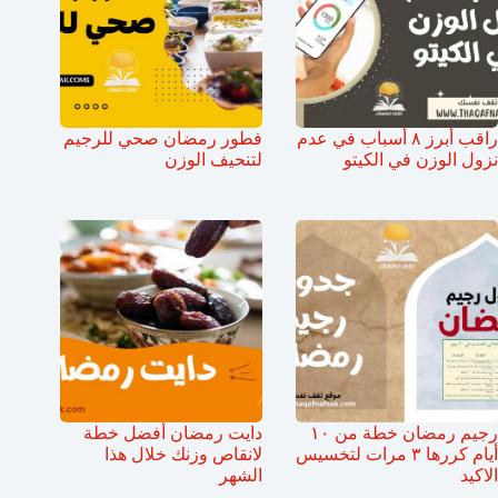
راقب أبرز ٨ أسباب في عدم
فطور رمضان صحي للرجيم
نزول الوزن في الكيتو
لتنحيف الوزن
رجيم رمضان خطة من ١٠
دايت رمضان أفضل خطة
أيام كررها ٣ مرات لتخسيس
لانقاص وزنك خلال هذا
الاكيد
الشهر