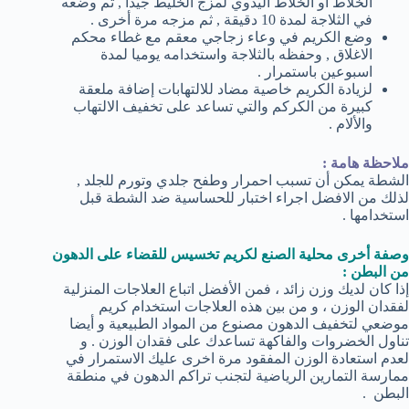
الخلاط أو الخلاط اليدوي لمزج الخليط جيدا , ثم وضعه
في الثلاجة لمدة 10 دقيقة , ثم مزجه مرة أخرى .
وضع الكريم في وعاء زجاجي معقم مع غطاء محكم
الاغلاق , وحفظه بالثلاجة واستخدامه يوميا لمدة
اسبوعين باستمرار .
لزيادة الكريم خاصية مضاد للالتهابات إضافة ملعقة
كبيرة من الكركم والتي تساعد على تخفيف الالتهاب
والألام .
ملاحظة هامة :
الشطة يمكن أن تسبب احمرار وطفح جلدي وتورم للجلد ,
لذلك من الافضل اجراء اختبار للحساسية ضد الشطة قبل
استخدامها .
وصفة أخرى محلية الصنع لكريم تخسيس للقضاء على الدهون
من البطن :
إذا كان لديك وزن زائد ، فمن الأفضل اتباع العلاجات المنزلية
لفقدان الوزن ، و من بين هذه العلاجات استخدام كريم
موضعي لتخفيف الدهون مصنوع من المواد الطبيعية و أيضا
تناول الخضروات والفاكهة تساعدك على فقدان الوزن . و
لعدم استعادة الوزن المفقود مرة اخرى عليك الاستمرار في
ممارسة التمارين الرياضية لتجنب تراكم الدهون في منطقة
البطن .