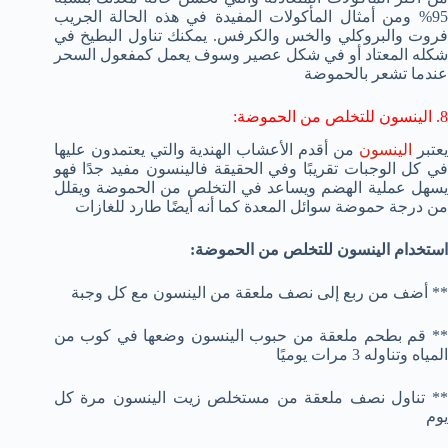
95% ومن أمثال المأكولات المفيدة في هذه الحالة الجريب
فروت والبروكلي والخس والكرفس. يمكنك تناول البطيخ في
شكله المعتاد أو في شكل عصير وسوف يعمل كمفعول السحر
عندما تشعر بالحموضة
8. الينسون للتخلص من الحموضة:
عتبر
الينسون
من أقدم الأعشاب الهندية والتي يعتمدون عليها
في كل الوجبات تقريبًا وفي الحقيقة فالينسون مفيد جدًا فهو
يسهل عملية الهضم ويساعد في التخلص من الحموضة ويقلل
من درجة حموضة سوائل المعدة كما أنه أيضًا طارد للغازات
استخدام الينسون للتخلص من الحموضة:
** أضف من ربع إلى نصف ملعقة من الينسون مع كل وجبة
** قم بطحم ملعقة من حبوب الينسون وضعها في كوب من
المياه وتناوله 3 مرات يوميًا
** تناول نصف ملعقة من مستخلص زيت الينسون مرة كل
يوم