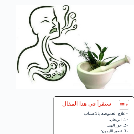
ستقرأ في هذا المقال
علاج الحموضة بالاعشاب
1. الريحان:
2. جوز الهند:
3. عصير الليمون: