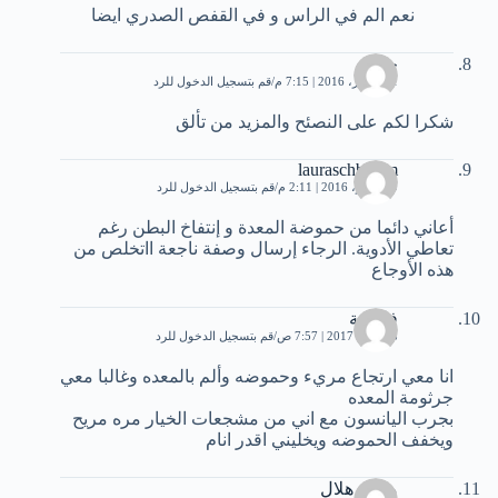
نعم الم في الراس و في القفص الصدري ايضا
حسن
11 أكتوبر، 2016 | 7:15 م
قم بتسجيل الدخول للرد
شكرا لكم على النصئح والمزيد من تألق
lauraschbaiem
9 نوفمبر، 2016 | 2:11 م
قم بتسجيل الدخول للرد
أعاني دائما من حموضة المعدة و إنتفاخ البطن رغم
تعاطي الأدوية. الرجاء إرسال وصفة ناجعة ااتخلص من
هذه الأوجاع
فاطمة
28 يناير، 2017 | 7:57 ص
قم بتسجيل الدخول للرد
انا معي ارتجاع مريء وحموضه وألم بالمعده وغالبا معي
جرثومة المعده
بجرب اليانسون مع اني من مشجعات الخيار مره مريح
ويخفف الحموضه ويخليني اقدر انام
محمد هلال