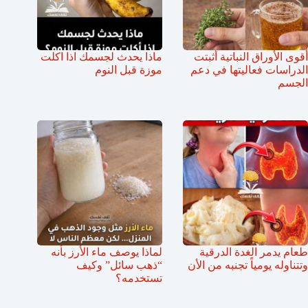
أقوى الأوراق النباتية أثبتت
ماذا يحدث لجسمك اذا اكلت
الدراسات فعاليتها في دعم
موزة قبل النوم
الجسم
طعام يدمر الغدة الدرقية
لماذا يوصف ماء الأرز بأنه
وتتناوله يومياً تجنبه من الأن
“ذهب سائل” وكيف
تستخدمه؟