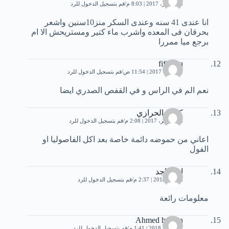
26 فبراير، 2017 | 8:03 م
قم بتسجيل الدخول للرد
انا عندى 41 سنه وعندى السكر منز10سنين واشعر
بحرقان فى المعده واشرب ماء كتير ومستريحش الا ام
برجع ميا ممررا
fifianna
2 أكتوبر، 2017 | 11:54 ص
قم بتسجيل الدخول للرد
نعم الم في الراس و في القفص الصدري ايضا
كمال الحرازي
25 نوفمبر، 2017 | 2:08 م
قم بتسجيل الدخول للرد
اعاني من حموضه دائمة خاصة بعد اكل الفاصوليا او
الفول
ام ساجد
6 يناير، 2018 | 2:37 م
قم بتسجيل الدخول للرد
معلومات رائعة
Ahmed hassan
17 يونيو، 2018 | 1:41 م
قم بتسجيل الدخول للرد