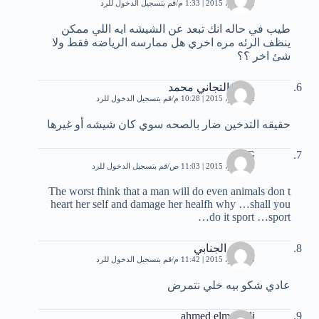
2 نوفمبر، 2015 | 1:33 م
قم بتسجيل الدخول للرد
طيب في حاله انك تبعد عن الشيشه ايه اللي ممكن
ينظف الرئه مره اخري هل ممارسه الرياضه فقط ولا
شئ اخر ؟؟
محمدالتجاني محمد
2 نوفمبر، 2015 | 10:28 م
قم بتسجيل الدخول للرد
حقيقه التدخين ضار بالصحه سوي كان شيشه أو غيرها
MG
3 نوفمبر، 2015 | 11:03 ص
قم بتسجيل الدخول للرد
The worst fhink that a man will do even animals don t
heart her self and damage her healfh why …shall you
do it sport …sport…
محمد الجنابي
5 نوفمبر، 2015 | 11:42 م
قم بتسجيل الدخول للرد
عادي شكو بيه خلي نتمرض
ahmed elmendili