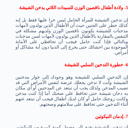
5- ولادة أطفال ناقصين الوزن للسيدات اللاتي يدخن الشيشة
إن تدخين الشيشة للمرأة الحامل ليس خرا عليها فقط بل إنه
كذلك خطر على الجنين حيث أن الأطفال الذين يولدون لأمهات
مدخنات للشيشة يكونون ناقصين الوزن ولديهم مشكلة في
التنفس بالمقارنة بالأطفال الذين يولدون لأمهات لسن مدخنات
وبالتالي فإذا كنت حامل فيجب أن تحافظي على الأمانة
الموجودة بين احشائك حتى يخرج إلى الدنيا دون أية مشاكل أو
أمراض.
6- خطورة التدخين السلبي للشيشة
إن التدخين السلبي للشيشة وهو وجودك إلى جوار مدخنين
الشيشة وأنت لا تدخن يجعلك عرضة لنفس الأمراض التي قد
تصيب المدخن ولذلك يجب أن تبتعد عن المدخنين أو أي مكان
به دخان شيشة حتى تحافظ على صحتك أما إذا كنت مدخن
وكانت زوجتك حامل أو كان لديك أطفال فيجب أن تبتعد عنهم
أثناء التدخين حتى تحافظ على سلامتهم وصحتهم.
7- إدمان النيكوتين
إن تدخين الشيشة يؤدي إلى وصول كمية كبيرة من النيكوتين