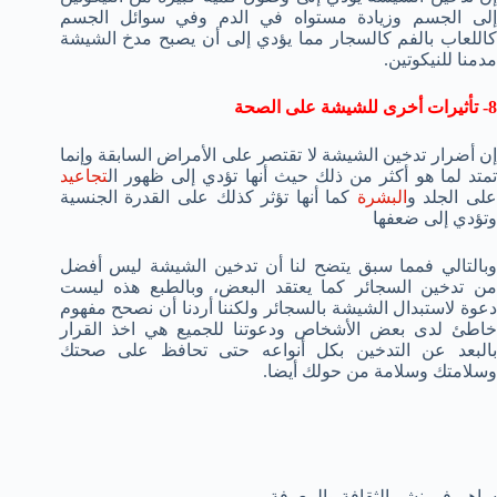
إلى الجسم وزيادة مستواه في الدم وفي سوائل الجسم
كاللعاب بالفم كالسجار مما يؤدي إلى أن يصبح مدخ الشيشة
مدمنا للنيكوتين.
8- تأثيرات أخرى للشيشة على الصحة
إن أضرار تدخين الشيشة لا تقتصر على الأمراض السابقة وإنما
تمتد لما هو أكثر من ذلك حيث أنها تؤدي إلى ظهور ال
تجاعيد
لى الجلد و
البشرة
كما أنها تؤثر كذلك على القدرة الجنسية
وتؤدي إلى ضعفها
وبالتالي فمما سبق يتضح لنا أن تدخين الشيشة ليس أفضل
من تدخين السجائر كما يعتقد البعض، وبالطبع هذه ليست
دعوة لاستبدال الشيشة بالسجائر ولكننا أردنا أن نصحح مفهوم
خاطئ لدى بعض الأشخاص ودعوتنا للجميع هي اخذ القرار
بالبعد عن التدخين بكل أنواعه حتى تحافظ على صحتك
وسلامتك وسلامة من حولك أيضا.
ساهم في نشر الثقافة والمعرفة