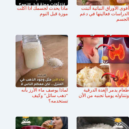
أقوى الأوراق النباتية أثبتت
ماذا يحدث لجسمك اذا اكلت
الدراسات فعاليتها في دعم
موزة قبل النوم
الجسم
طعام يدمر الغدة الدرقية
لماذا يوصف ماء الأرز بأنه
وتتناوله يومياً تجنبه من الأن
“ذهب سائل” وكيف
تستخدمه؟