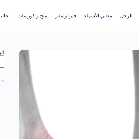
الرجل
معاني الأسماء
فيزا وسفر
منح و كورسات
تحالي
ال