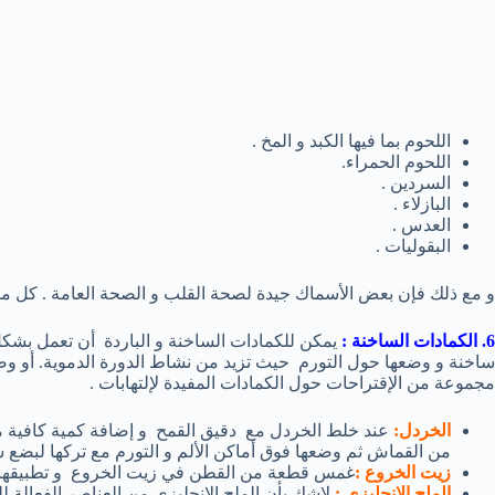
اللحوم بما فيها الكبد و المخ .
اللحوم الحمراء.
السردين .
البازلاء .
العدس .
البقوليات .
و مع ذلك فإن بعض الأسماك جيدة لصحة القلب و الصحة العامة . كل ما عل
6. الكمادات الساخنة :
يمكن للكمادات الساخنة و الباردة أن تعمل بشك
ساخنة و وضعها حول التورم حيث تزيد من نشاط الدورة الدموية. أو و
مجموعة من الإقتراحات حول الكمادات المفيدة لإلتهابات .
الخردل:
عند خلط الخردل مع دقيق القمح و إضافة كمية كافية م
من القماش ثم وضعها فوق أماكن الألم و التورم مع تركها لبضع س
زيت الخروع :
غمس قطعة من القطن في زيت الخروع و تطبيقها عل
الملح الإنجليزي :
لاشك بأن الملح الإنجليزي من العناصر الفعالة