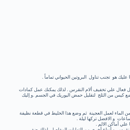
يك هو تجنب تناول البروتين الحيواني تماماً .
ل فعال علي تخفيف ألام النقرس . لذلك يمكنك عمل كمادات
ضع كيس من الثلج لتقليل حمض اليوريك في الجسم .و إليك
ن الماء لعمل العجينة ثم وضع هذا الخليط في قطعة نظيفة
اعات و الافضل تركها ليلة .
ي أماكن الالم .
 للنقرس و أنواع أخري من إلتهابات المفاصل لذلك ضفي