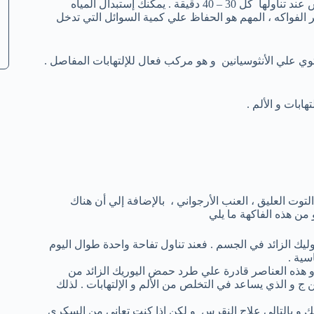
و أفضل طريقة هي تناول المزيد من الماء. تساعد المياه مريض النقرس عند تناولها كل 30 – 40 دقيقة . يمكنك إستبدال المياه
الفواكه ، المهم هو الحفاظ علي كمية السوائل التي تدخل
وي علي الأنثوسيانين و هو مركب فعال للإلتهابات المفاصل .
بات و الألم .
توت العليق ، العنب الأرجواني ، بالإضافة إلي أن هناك
من هذه الفاكهة ما يلي
ك الزائد في الجسم . فعند تناول تفاحة واحدة طوال اليوم
سية .
 هذه العناصر قادرة علي طرد حمض اليوريك الزائد من
ج و الذي يساعد في التخلص من الألم و الإلتهابات . لذلك
ك و بالتالي علاج النقرس و لكن إذا كنت تعاني من السكري