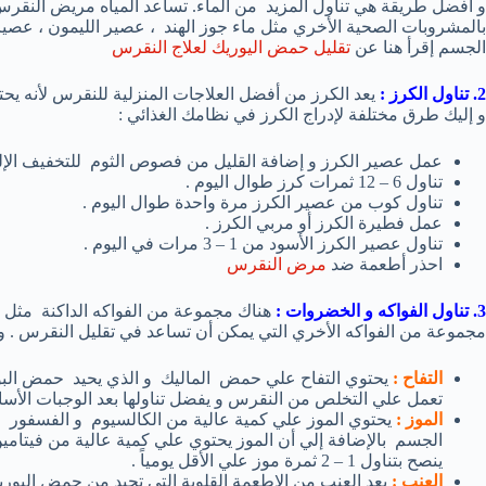
بالمشروبات الصحية الأخري مثل ماء جوز الهند ، عصير الليمون ، عصير 
الجسم إقرأ هنا عن
تقليل حمض اليوريك لعلاج النقرس
2. تناول الكرز :
يعد الكرز من أفضل العلاجات المنزلية للنقرس لأنه يحت
و إليك طرق مختلفة لإدراج الكرز في نظامك الغذائي :
عمل عصير الكرز و إضافة القليل من فصوص الثوم للتخفيف الإلتها
تناول 6 – 12 ثمرات كرز طوال اليوم .
تناول كوب من عصير الكرز مرة واحدة طوال اليوم .
عمل فطيرة الكرز أو مربي الكرز .
تناول عصير الكرز الأسود من 1 – 3 مرات في اليوم .
احذر أطعمة ضد
مرض النقرس
3. تناول الفواكه و الخضروات :
هناك مجموعة من الفواكه الداكنة مثل ال
مجموعة من الفواكه الأخري التي يمكن أن تساعد في تقليل النقرس . و 
التفاح :
يحتوي التفاح علي حمض الماليك و الذي يحيد حمض البولي
تعمل علي التخلص من النقرس و يفضل تناولها بعد الوجبات الأسا
الموز :
يحتوي الموز علي كمية عالية من الكالسيوم و الفسفور و
الجسم بالإضافة إلي أن الموز يحتوي علي كمية عالية من فيتامين 
ينصح بتناول 1 – 2 ثمرة موز علي الأقل يومياً .
العنب :
يعد العنب من الاطعمة القلوية التي تحيد من حمض اليوري