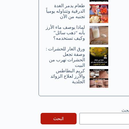
طعام يدمر الغدة
الدرقية وتتناوله يومياً
تجنبه من الأن
لماذا يوصف ماء الأرز
بأنه “ذهب سائل”
وكيف تستخدمه؟
ورق الغار للحشرات :
وصفة تجعل
الحشرات تهرب من
البيت
كريم البطاطس
والأرز لعلاج الزوائد
الجلدية
بحث
البحث