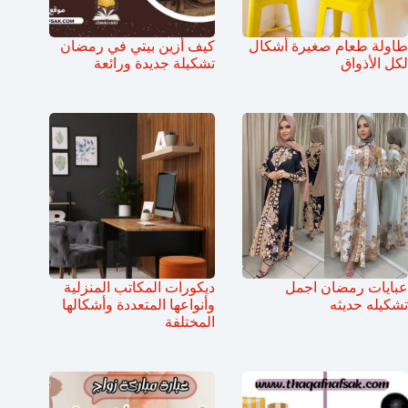
طاولة طعام صغيرة أشكال
كيف أزين بيتي في رمضان
لكل الأذواق
تشكيلة جديدة ورائعة
عبايات رمضان اجمل
ديكورات المكاتب المنزلية
تشكيله حديثه
وأنواعها المتعددة وأشكالها
المختلفة