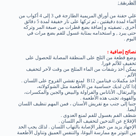
الطريقة :
غلي حفنة من أوراق المريمية الطازجة في 3 إلى 4 أكواب من
الماء لمدة دقيقتين ، ثم تركها على نار خفيفة لمدة 5 دقائق
أخرى , تصفيته و إضافة بضع قطرات من صبغة المر وتركه
حتى يبرد , و استخدامه بمثابة غسول للفم بضع مرات في
اليوم .
نصائح إضافية :
وضع قطعة من الثلج على المنطقة المصابة للحصول على
تخفيف للألم فورا.
يمكن أخذ رشفات من الماء المثلج من وقت لآخر لتخفيف
الألم .
أخذ مكملات فيتامين B12 لمنع تفشي القروح على اللسان .
إذا كان لديك حساسية من الأطعمة مثل الشوكولاته،
والبرتقال، الأناناس والفراولة والبيض والجبن والمكسرات،
والقهوة، تجنب هذه الأطعمة .
جنبا إلى جنب مع تفريش الأسنان ، فمن المهم تنظيف اللسان
أيضا.
شطف الفم بغسول للفم لمنع العدوى .
الإقلاع عن التدخين لتخفيف الم اللسان .
الإجهاد يزيد من خطر الإصابة بالتهاب اللسان . لذلك يجب الحد
من التوتر مع ممارسة اليوغا، والتنفس العميق وتناول الأطعمة