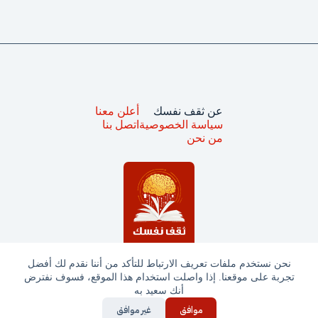
عن ثقف نفسك
أعلن معنا
سياسة الخصوصية
اتصل بنا
من نحن
نحن نستخدم ملفات تعريف الارتباط للتأكد من أننا نقدم لك أفضل
تجربة على موقعنا. إذا واصلت استخدام هذا الموقع، فسوف نفترض
جميع الحقوق محفوظة © ثقف نفسك 2025
أنك سعيد به
موافق
غير موافق