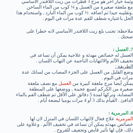
وثمة خيار آخر هو مزج 3 قطرات من زيت اللافندر الأساسي
مع ملعقة صغيرة من العسل و ¼ كوب من الماء الساخن
.وتقليبه جيدا ثم اضافه ½ كوب من الماء البارد , واستخدام هذا
الحل باعتباره شطف للفم عدة مرات في اليوم .
ملاحظة: تجنب بلع زيت اللافندر الأساسي لانه خطرا على
صحتك .
7. العسل :
العسل له خصائص مهدئة و علاجية يمكن أن تساعد في
تخفيف الألم والالتهابات الناجمة عن التهاب اللسان .
الطريقة :
وضع القليل من العسل على الجزء المصاب من لسانك عدة
مرات في اليوم .
يمكن أيضا مزج ملعقة كبيرة من
العسل
مع نصف ملعقة
صغيرة من الكركم لصنع عجينة , ووضعها على المنطقة
المصابة، وتركها لمدة 5 دقائق على الأقل ثم شطف الفم بالماء
الدافئ . القيام بذلك 3 أو 4 مرات يوميا لبضعة أيام .
8. المرمرية :
المرمرية
علاج فعال لالتهاب اللسان في المنزل لان لها
خصائص مهدئه يمكن أن تساعد في تخفيف الألم . وعلاوة على
ذلك، فإن لها تأثير قابض وتجفيف للقروح .