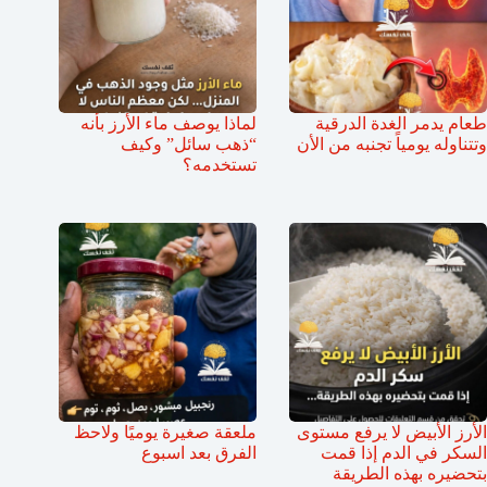
طعام يدمر الغدة الدرقية
لماذا يوصف ماء الأرز بأنه
وتتناوله يومياً تجنبه من الأن
“ذهب سائل” وكيف
تستخدمه؟
الأرز الأبيض لا يرفع مستوى
ملعقة صغيرة يوميًا ولاحظ
السكر في الدم إذا قمت
الفرق بعد اسبوع
بتحضيره بهذه الطريقة