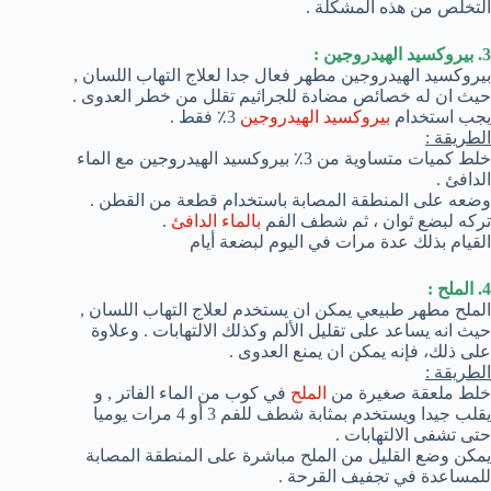
التخلص من هذه المشكلة .
3. بيروكسيد الهيدروجين :
بيروكسيد الهيدروجين مطهر فعال جدا لعلاج التهاب اللسان ,
حيث ان له خصائص مضادة للجراثيم تقلل من خطر العدوى .
يجب استخدام
بيروكسيد الهيدروجين
3٪ فقط .
الطريقة :
خلط كميات متساوية من 3٪ بيروكسيد الهيدروجين مع الماء
الدافئ .
وضعه على المنطقة المصابة باستخدام قطعة من القطن .
تركه لبضع ثوان ، ثم شطف الفم
بالماء الدافئ
.
القيام بذلك عدة مرات في اليوم لبضعة أيام
4. الملح :
الملح مطهر طبيعي يمكن ان يستخدم لعلاج التهاب اللسان ,
حيث انه يساعد على تقليل الألم وكذلك الالتهابات . وعلاوة
على ذلك، فإنه يمكن ان يمنع العدوى .
الطريقة :
خلط ملعقة صغيرة من
الملح
في كوب من الماء الفاتر , و
يقلب جيدا ويستخدم بمثابة شطف للفم 3 أو 4 مرات يوميا
حتى تشفى الالتهابات .
يمكن وضع القليل من الملح مباشرة على المنطقة المصابة
للمساعدة في تجفيف القرحة .