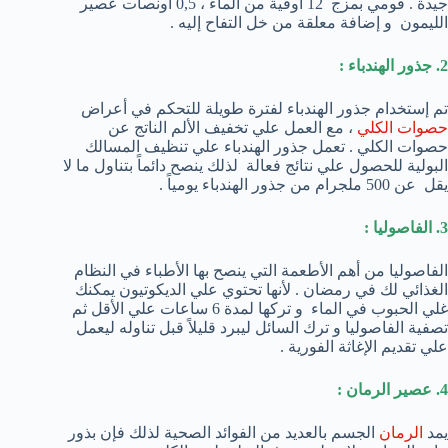
جيدة . قومي بمزج 12 أوقية من الماء ، 0,5 أونصات عصير
الليمون و إضافة معلقة من خل التفاح إليه .
2. جذور الهندباء :
تم إستخدام جذور الهندباء لفترة طويلة للتحكم في أعراض
حصوات الكلي
، مع العمل علي تخفيف الألم الناتج عن
حصوات الكلي . تعمل جذور الهندباء علي تنظيف المسالك
البولية للحصول علي نتائج فعالة لذلك ينصح دائماً بتناول ما لا
يقل عن 500 ملجرام من جذور الهندباء يومياً .
3. الفاصوليا :
الفاصوليا من أهم الأطعمة التي ينصح بها الأطباء في النظام
الغذائي لك في رمضان . لأنها تحتوي علي الديكوتيون يمكنك
غلي الحبوب في الماء و تركها لمدة 6 ساعات علي الأقل ثم
تصفية الفاصوليا و ترك السائل ليبرد قليلاً قبل تناوله ليعمل
علي تقديم الإغاثة الفورية .
4. عصير الرمان :
يمد
الرمان
الجسم بالعديد من الفوائد الصحية لذلك فإن بذور