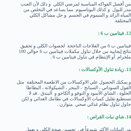
من أفضل الفواكه المناسبة لمرضي الكلي و ذلك لأن العنب
مدر للبول و كذلك البوتاسيوم مما يساعد في التخلص من
المياه الزائد و السموم في الجسم و حل مشاكل الكلي
المختلفة
12. فيتامين ب 6 :
فيتامين ب 6 من العلاجات الناجحة لحصوات الكلي و تحقيق
نتائج إيجابية من خلال تناول مكملات فيتامين ب 6 حوالي 100
ملجرام أو الإنتظام في تناول فيتامين ب 6 .
13. زيادة تناول الأوكسالات :
و يمكنك الحصول علي الاوكسالات من الاطعمة المختلفة مثل
الفول السوداني ، السبانخ ، البنجر ، الشيكولاتة ، البطاطا
الحلوة ، الشاي الأسود و التوفو و الكاجو و البندق . قد لا
تستطيع تقليل كميات الأوكسالات في نظامك الغذائي و لكن
حاول تناول نظام غذائي صحي متوازن .
14. شاي نبات القراص :
من النباتات الأكثر شيوعاً في تحسين صحة الكلي و يعمل