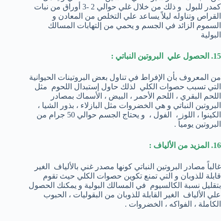
كمدر للبول و ذلك من خلال غلي حوالي 2 -3 أوراق من نبات
القراص وتناوله ليلاً يساعد علي التخلص من المعادن و
السموم الزائد في الجسم و يحمي من إلتهابات المسالك
البولية
15. الحصول علي البروتين النباتي :
من المعروف بأن الإفراط في تناول بعض البروتينات الحيوانية
التي تسبب حصوات الكلي لذلك حاول إستبدال اللحوم مثل
اللحم البقري ، اللحم الأحمر ، البيض ، الأسماك بمصادر
البروتين النباتي و هي الخضروات مثل البازلاء ، بذور الشيا ،
الكينوا ، اللوز ، الفول ، و يحتاج الجسم حوالي 50 جرام من
البروتين يومياً .
16. المزيد من الألياف :
غالباً مصادر البروتين النباتي كونها مصدر غني بالألياف الغير
قابلة للذوبان و التي تمنع تكوين حصوات الكلي حيث تقوم
بتقليل نسبة الكالسيوم في المسالك البولية و يمكنك الحصول
علي الألياف الغير القابلة للذوبان من البقوليات ، الحبوب
الكاملة ، الفواكه ، الخضروات .