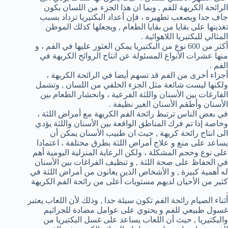
الرائحة الكريهة للفم , وبما ان هذا الجزء من اللسان يكون
جاف جدا ويصعب تطهيره ، فإن أعداد البكتيريا تزداد بسبب
تغذيتها على بقايا من بقايا الطعام , ويجعلها كذلك الموطن
المثالي للبكتيريا اللاهوائية .
أكثر من 600 نوع من البكتيريا يمكن العثور عليها في الفم ، و
منها عشرات الأنواع المسئولة عن انتاج الروائح الكريهة في
الفم .
أجزاء أخرى من الفم قد تسهم أيضا في الرائحة الكريهة ،
ولكنها ليست شائعة مثل الجزء الخلفي من اللسان , وتشمل
الفارغات بين الأسنان واللثة الفرعية ، وانحشار الطعام بين
الأسنان وأطقم الأسنان الغير نظيفة .
في بعض الناس ترتبط رائحة الفم الكريهة مع أمراض اللثة ،
وخاصة إذا تم فرك المناطق الواقعة بين الأسنان واللثة يؤدي
الى انتاج رائحة كريهة , حيث ان طبيب الأسنان يمكن أن
يساعد على منع و علاج أمراض اللثة بطرق مختلفة ، اعتمادا
على نوع وحجم المشكلة ، ولكن الرعاية المنزلية اليومية أهم
في الحفاظ على صحة اللثة , و تنظيف الفراغات بين الأسنان
له أهمية كبيرة , و الأشخاص الذين يعانون من أمراض اللثة في
كثير من الأحيان لديهم مستويات أعلى من رائحة الفم الكريهة
.
أثناء الصيام رائحة الفم تكون سيئة جدا , وذلك لأن اللعاب يعتبر
غسول طبيعي للفم و يحتوي على عوامل مضادة للجراثيم
والبكتيريا , حيث أن اللعاب يساعد على غسل البكتيريا من