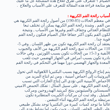
الصيام ؟ للتعرف على طرق لعلاج هذه المشكلة كل ما عليك
هو متابعة قراءة هذه المقالة للتعرف على الأسباب والعلاج .
أسباب رائحة الفم الكريهة :
في معظم الحالات (85-90٪) من أصول رائحة الفم الكريهة هي
من الفم , وشدة رائحة الفم الكريهة يمكن أن تختلف تبعا
للنظام الغذائي وجفاف الفم وغيرها من الأسباب , ونتيجة
لكون الفم يكون أكثر جفافا خلال الصيام فتكون رائحة الفم
قوية جدا .
يعتقد أن رائحة الفم الكريهة تكون من ظهر اللسان , وفي 5-
10٪ من الحالات تنبع رائحة الفم الكريهة من الأنف والجيوب
الأنفية و 3-5٪ من الحالات تكون بسبب اللوزتين , وفي حالات
نادرة تكون بسبب أمراض في الجهاز الهضمي حيث تلعب
المعدة والجهاز الهضمي دورا مهما في التحكم في رائحة الفم
.
يتم إنتاج الروائح الكريهة بسبب البكتيريا اللاهوائية التي تحول
البروتينات إلى أحماض أمينية ، ومن ثم انتاج المزيد من
الأحماض الأمينية التي تؤدي الى إنتاج الغازات التي تسبب
رائحة الفم الكريهة , على سبيل المثال : تفكك الحمض الاميني
السيستاين والميثيونين ينتج كبريتيد الهيدروجين ومركب
الميثيل , وقد ثبت أن مركبات الكبريت المتطايرة تكون
مرتبطة برائحة الفم الكريهة أثناء التنفس .
غالبا ما توجد كميات كبيرة من البكتيريا توجد بشكل طبيعي
على الظهر الخلفي للسان ، حيث يكون لها نشاط يؤدي الى