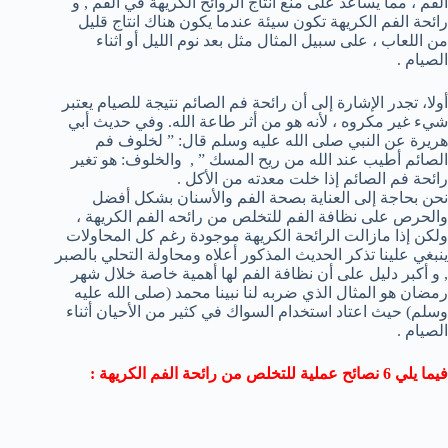
الفم ، مما يساعد على منع انتاج الروائح الكريهة في الفم , و
رائحة الفم الكريهة تكون سيئة عندما يكون هناك انتاج قليل
من اللعاب ، على سبيل المثال مثل بعد نوم الليل أو اثناء
الصيام .
أولا، تجدر الإشارة إلى أن رائحة فم الصائم نتيجة للصيام يعتبر
شيء غير مكروه ، لأنه هو من أثر طاعة الله. وفي حديث أبي
هريرة عن النبي صلى الله عليه وسلم قال: ” لخلوف فم
الصائم أطيب عند الله من ريح المسك ” , والخلوف: هو تغير
رائحة فم الصائم إذا خلت معدته من الأكل .
نحن بحاجة إلى العناية بصحة الفم والأسنان بشكل أفضل
والحرص على نظافة الفم للتخلص من رائحه الفم الكريهة ،
ولكن إذا مازالت الرائحة الكريهة موجودة رغم كل المحاولات
ينبغي علينا تذكر الحديث المذكور أعلاه ومحاولة التحلي بالصبر
, و أكبر دليل على أن نظافة الفم لها أهمية خاصة خلال شهر
رمضان هو المثال الذي ضربه لنا نبينا محمد (صلى الله عليه
وسلم) حيث اعتاد استخدام السواك في كثير من الأحيان أثناء
الصيام .
فيما يلي 6 نصائح عملية للتخلص من رائحة الفم الكريهة :