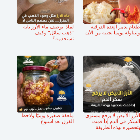
طعام يدمر الغدة الدرقية
لماذا يوصف ماء الأرز بأنه
وتتناوله يومياً تجنبه من الأن
“ذهب سائل” وكيف
تستخدمه؟
الأرز الأبيض لا يرفع مستوى
ملعقة صغيرة يوميًا ولاحظ
السكر في الدم إذا قمت
الفرق بعد اسبوع
بتحضيره بهذه الطريقة