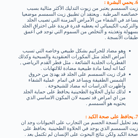
6. يحمي البشرة :
زيت السمسم يعتبر من زيوت التدليك الأكثر مثالية بسبب
خصائصه المرطبة . ويعتقد أن تطبيق زيت السمسم موضعيا
يساعد في الشفاء من الأمراض المزمنة التي تصيب الجلد
والتركيب الكيميائي له يعطيه قدرة فريدة على اختراق الجلد
بسهولة وتغذيته و التخلص من السموم التي توجد في أعمق
طبقات الأنسجة .
وهو مضاد للجراثيم بشكل طبيعي وخاصه التي تسبب
أمراض الجلد مثل المكورات العنقودية والسبحية وكذلك
الفطريات الجلدية الشائعة ، مثل فطر القدم الرياضي ,
كما انه أيضا مادة طبيعية مضادة للالتهابات .
فرك زيت السمسم على الجلد قد يهدئ من حروق
الشمس الطفيفة ويساعد في اتمام عملية الشفاء
وأظهرت الدراسات أنه مضاد للشيخوخة .
لذلك تناول الحلاوة الطحينية يحافظ على حماية الجلد
من اي امراض قد تصيبه لان المكون الاساسي الذي
يحتويه هو السمسم .
7. يحافظ على صحة الكبد :
بعد تحليل أنسجة الجسم من التجارب على الحيوانات وجد ان
زيت السمسم الذي يوجد في الحلاوة الطحينية يحافظ على
صحة الكبد ولكن نتائج البحوث على الإنسان لم تكتمل بعد .