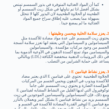
كما أن المواد الغذائية المتوفرة في بذور السمسم تمتص
بشكل أفضل اذا تم تناولها في شكل زيت السمسم أو
الطحينة او الحلاوة الطحينية لان البذور كلها لا تتحلل
بسهولة مما يصعب عليه إطلاق سراح جميع المواد
الغذائية ما لم يمضغ جيدا .
2. يعزز سلامة الخلية ويحسن وظيفتها :
يحتوي زيت السمسم على عدة مواد مضادة للأكسدة مثل
السيسامولين و السيسامول التي يعتقد انها تعزز سلامة أنسجة
الجسم من وجود مركبات مؤكسدة . والسيسامولين
والسيسامين مواد تمنع أكسدة الدهون في الأوعية الدموية بما
في ذلك البروتينات الدهنية منخفضة الكثافة (LDL) وبالتالي
يساعد على حماية الشرايين من التصلب .
3. يعزز نشاط فيتامين E :
الحلاوة الطحينية تحتوي على فيتامين E الذي يعتبر مضاد
للأكسدة ويذوب في الدهون ويحمي الجسم من المركبات
المؤكسدة الضارة و يحتوي زيت السمسم على جاما
توكوفيرول التي لديها القليل من النشاط المشابه لفيتامين E
ومع ذلك، فإن السيسامولين والسيسامين الموجودين في زيت
السمسم يزيد من نشاط فيتامين E بشكل كبير ويعملان بالتآزر
مع فيتامين E لتوفير القدرة المضادة للأكسدة في الجسم و
فيتامين E يمنع أمراض الشيخوخة والسرطان والقلب المبكرة