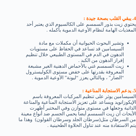
4. يبقي القلب بصحة جيدة :
يحتوي زيت بذور السمسم على الكالسيوم الذي يعتبر أحد
المغذيات الهامة لنظام الأوعية الدموية بأكمله .
وتشير البحوث الحيوانية أن مكملات مع مادة
السيسامين قد تساعد في الحفاظ على مستويات
الدهون في الدم في المستوى الطبيعي خلال تنظيم
إفراز الدهون من الكبد .
زيت السمسم غني بالأحماض الدهنية الغير مشبعة
المعروفة بقدرتها على خفض مستوى الكوليسترول
“الضار” ، وبالتالي يعزز “ليونة” الأوعية الدموية .
5. يدعم الاستجابة المناعية :
السيسامين يوثر على تنظيم المركبات المعروفة باسم
الإيكوزانويد ويساعد على تعزيز الاستجابة المناعية والمناعة
الذاتية وجعلها في مستوى متوازن وفي المختبر أظهرت
الأبحاث أن زيت السمسم أيضا يحمي الجسم ضد أنواع معينة
من السرطان مثل(سرطان الجلد وسرطان القولون) وهذا ما
يتم الاستفادة منه عند تناول الحلاوة الطحينية .