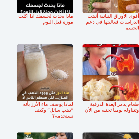
أقوى الأوراق النباتية أثبتت
ماذا يحدث لجسمك اذا اكلت
الدراسات فعاليتها في دعم
موزة قبل النوم
الجسم
طعام يدمر الغدة الدرقية
لماذا يوصف ماء الأرز بأنه
وتتناوله يومياً تجنبه من الأن
“ذهب سائل” وكيف
تستخدمه؟