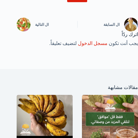
ال
السابقة
ال
التالية
اترك ردّاً
يجب أنت تكون
مسجل الدخول
لتضيف تعليقاً.
مقالات مشابهة