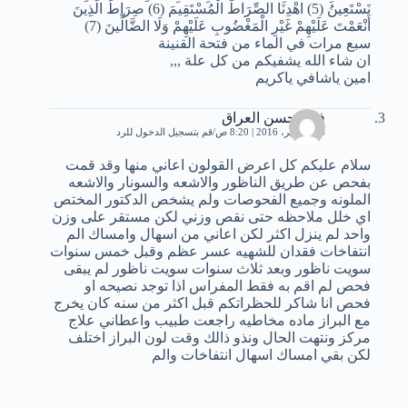
نَسْتَعِينُ (5) اهْدِنَا الصِّرَاطَ الْمُسْتَقِيمَ (6) صِرَاطَ الَّذِينَ
أَنْعَمْتَ عَلَيْهِمْ غَيْرِ الْمَغْضُوبِ عَلَيْهِمْ وَلَا الضَّالِّينَ (7)
سبع مرات في الماء من فتحة القنينة
ان شاء الله يشفيكم من كل علة ,,,
امين ياشافي ياكريم
فالح حسن العراق
26 سبتمبر، 2016 | 8:20 ص
قم بتسجيل الدخول للرد
سلام عليكم كل اعرض القولون اعاني منها وقد قمت
بفحص عن طريق الناظور والاشعه والسونار والاشعه
الملونه وجميع الفحوصات ولم يشخص الدكتور المختص
اي خلل ملاحظه حتى نقص وزني لكن مستقر على وزن
واحد لم ينزل اكثر لكن اعاني من اسهال وامساك الم
انتفاخات فقدان للشهيه عسر عظم وقبل خمس سنوات
سويت ناظور وبعد ثلاث سنوات سويت ناظور لم يبقى
فحص لم اقم به فقط المفراس اذا توجد نصيحه او
فحص انا شاكر للحظراتكم قبل اكثر من سنه كان يخرج
مع البراز ماده مخاطيه راجعت طبيب واعطاني علاج
مركز ونتهت الحال ونذو ذالك وقت لون البراز اختلف
لكن بقي امساك اسهال انتفاخات والم