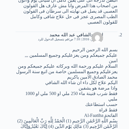
البطن لدرجة انى على يقين كامل ان سيأتى يوم واكون
من اصحاب هذا المرض وانا مش عارف هل القولون
العصبى قد يصل فى نهايته الى سرطان فى القولون
الطب المصرى عجز فى حل علاج شافى وكامل
للقولون العصبى
ابو عبدالشافي عبد الله محمد
24 فبراير، 2016 | 7:10 ص
قم بتسجيل الدخول للرد
بسم الله الرحمن الرحيم
عليكم جميعكم ومن يعزعليكم وجميع المسلمين ,,,
امين
السلام عليكم ورحمة الله وبركاته عليكم جميعكم ومن
يعزعليكم وجميع المسلمين خاصة من اتبع سنة الرسول
محمد الصادق الامين ياكريم
اليكم علاج لكل داء ان شاء الله الشافي
واذا مرضة هو يشفين
فقط شرب قنينة ماء 250 ملي او 500 ملي او 1000
مليي
حسب استطاعتك
فقط قراة
الفاتحة Al-Faatiha
بِسْمِ اللَّهِ الرَّحْمَٰنِ الرَّحِيمِ (1) الْحَمْدُ لِلَّهِ رَبِّ الْعَالَمِينَ (2)
الرَّحْمَٰنِ الرَّحِيمِ (3) مَالِكِ يَوْمِ الدِّينِ (4) إِيَّاكَ نَعْبُدُ وَإِيَّاكَ