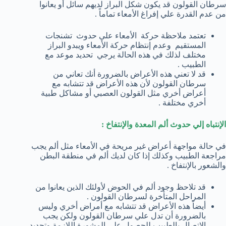
سرطان القولون قد يكون شكل البراز لديهم سائل أو يعانوا
من عدم القدرة علي إفراغ الأمعاء تماماً .
تعتمد ملاحظة حركة الأمعاء علي حدوث تشنجات
المستقيم وعدم إنتظام حركة الأمعاء ويبدو البراز
مختلف لذلك في هذه الحالة يرجي تحديد موعد مع
الطبيب .
قد لا تعني هذه الأعراض بالضرورة أنك تعاني من
سرطان القولون لأن هذه الأعراض قد تتشابه مع
أعراض أخري مثل القولون العصبي أو مشاكل طبية
أخري مختلفة .
الإنتباه إلي حدوث ألم المعدة والإنتفاخ :
في حالة مواجهة أعراض غير مريحة في الأمعاء مثل ألم يجب
مراجعة الطبيب وكذلك إذا كان لديك ألم في منطقة البطن
والشعور بالإنتفاخ .
قد تلاحظ وجود ألم في الحوض لأولئك الذين يعانوا من
المراحل المتأخرة لسرطان القولون .
أيضاً هذه الأعراض قد تتشابه مع أمراض أخري وليس
بالضرورة أن تدل علي سرطان القولون ولكن يجب
الإتصال بالطبيب للحصول علي المشورة اللازمة وتحديد