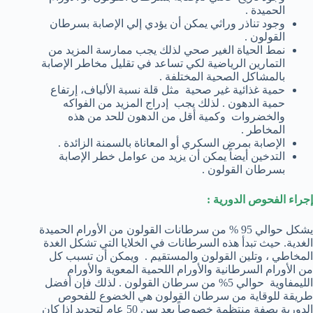
الحميدة .
وجود تناذر وراثي يمكن أن يؤدي إلي الإصابة بسرطان
القولون .
نمط الحياة الغير صحي لذلك يجب ممارسة المزيد من
التمارين الرياضية لكي تساعد في تقليل مخاطر الإصابة
بالمشاكل الصحية المختلفة .
حمية غذائية غير صحية مثل قلة نسبة الألياف، إرتفاع
حمية الدهون . لذلك يجب إدراج المزيد من الفواكه
والخضروات وكمية أقل من الدهون للحد من هذه
المخاطر .
الإصابة بمرض السكري أو المعاناة بالسمنة الزائدة .
التدخين أيضاً يمكن أن يزيد من عوامل خطر الإصابة
بسرطان القولون .
إجراء الفحوص الدورية :
يشكل حوالي 95 % من سرطانات القولون من الأورام الحميدة
الغدية. حيث تبدأ هذه السرطانات في الخلايا التي تشكل الغدة
المخاطي ، وتلين القولون والمستقيم . ويمكن أن تسبب كل
من الأورام السرطانية والأورام اللحمية المعوية والأورام
الليمفاوية حوالي 5% من سرطان القولون . لذلك فإن أفضل
طريقة للوقاية من سرطان القولون هي الخضوع للفحوص
الدورية بصفة منتظمة خصوصاً بعد سن 50 عام لتحديد إذا كان