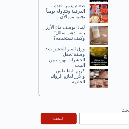
طعام يدمر الغدة
الدرقية وتتناوله يومياً
تجنبه من الأن
لماذا يوصف ماء الأرز
بأنه “ذهب سائل”
وكيف تستخدمه؟
ورق الغار للحشرات :
وصفة تجعل
الحشرات تهرب من
البيت
كريم البطاطس
والأرز لعلاج الزوائد
الجلدية
بحث
البحث