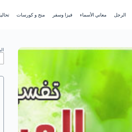
الرجل
معاني الأسماء
فيزا وسفر
منح و كورسات
تحالي
ال