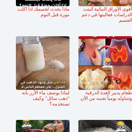
أقوى الأوراق النباتية أثبتت
ماذا يحدث لجسمك اذا اكلت
الدراسات فعاليتها في دعم
موزة قبل النوم
الجسم
طعام يدمر الغدة الدرقية
لماذا يوصف ماء الأرز بأنه
وتتناوله يومياً تجنبه من الأن
“ذهب سائل” وكيف
تستخدمه؟