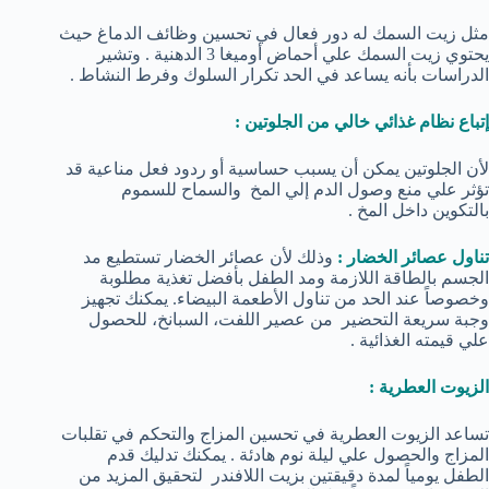
مثل زيت السمك له دور فعال في تحسين وظائف الدماغ حيث
يحتوي زيت السمك علي أحماض أوميغا 3 الدهنية . وتشير
الدراسات بأنه يساعد في الحد تكرار السلوك وفرط النشاط .
إتباع نظام غذائي خالي من الجلوتين :
لأن الجلوتين يمكن أن يسبب حساسية أو ردود فعل مناعية قد
تؤثر علي منع وصول الدم إلي المخ والسماح للسموم
بالتكوين داخل المخ .
تناول عصائر الخضار :
وذلك لأن عصائر الخضار تستطيع مد
الجسم بالطاقة اللازمة ومد الطفل بأفضل تغذية مطلوبة
وخصوصاً عند الحد من تناول الأطعمة البيضاء. يمكنك تجهيز
وجبة سريعة التحضير من عصير اللفت، السبانخ، للحصول
علي قيمته الغذائية .
الزيوت العطرية :
تساعد الزيوت العطرية في تحسين المزاج والتحكم في تقلبات
المزاج والحصول علي ليلة نوم هادئة . يمكنك تدليك قدم
الطفل يومياً لمدة دقيقتين بزيت اللافندر لتحقيق المزيد من