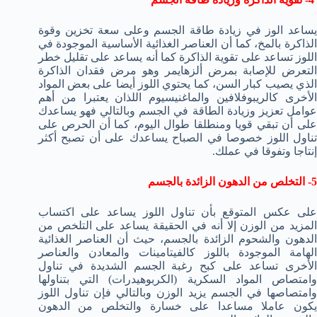
يساعد الوز في زيادة طاقة الجسم وعلى سعة تخزين وقوة
الذاكرة بالمخ، كما أن العناصر الغذائية الأساسية الموجودة في
اللوز تساعد على تقوية الذاكرة كما أنه يساعد على تقليل خطر
التعرض للإصابة بمرض ألزهايمر وهو مرض فقدان الذاكرة
الذي يصيب كبار السن، كما يحتوي اللوز أيضا على بعض المواد
الأخرى كالريبوفلافين والماغنيسيوم اللذان يعتبرا من أهم
عوامل تعزيز وزيادة الطاقة في الجسم وبالتالي فهو يساعدك
على أن تبقي قويا ومنطلقا طوال اليوم، كما أن الحرص على
تناول اللوز خصوصا في الصباح يساعدك على أن تصبح أكثر
إنتاجا وتفوقا في عملك.
5- التخلص من الدهون الزائدة بالجسم
على عكس المتوقع بأن تناول اللوز يساعد على اكتساب
المزيد من الوزن إلا أنه في الحقيقة يساعد على التلخص من
الدهون والشحوم الزائدة بالجسم، حيث أن العناصر الغذائية
الهامة الموجودة باللوز كالفيتامينات والمعادن والعناصر
الأخرى تساعد على كبح رغبة الجسم الشديدة في تناول
وامتصاص المواد السكرية (الكربوهيدرات) التي بتناولها
وامتصاصها في الجسم يزيد الوزن وبالتالي فإن تناول اللوز
يكون عاملا مساعدا على خسارة والتخلص من الدهون