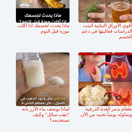
أقوى الأوراق النباتية أثبتت
ماذا يحدث لجسمك اذا اكلت
الدراسات فعاليتها في دعم
موزة قبل النوم
الجسم
طعام يدمر الغدة الدرقية
لماذا يوصف ماء الأرز بأنه
وتتناوله يومياً تجنبه من الأن
“ذهب سائل” وكيف
تستخدمه؟