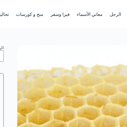
الرجل
معاني الأسماء
فيزا وسفر
منح و كورسات
تحالي
ال