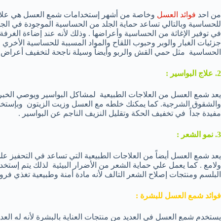
من احد
فوائد العسل
وخاصة من أشهر إستخدامات شمع العسل هي علاج
للحساسية وبالتالي تساعد حماية الجلد من الحساسية الموجودة في الج
في توفير الإغاثة من الحساسية وأعراضها . وذلك لأنه عند إضاءة الغرفة
جزئيات الغبار والوبر وحبوب اللقاح والمواد المسببة للحساسية الأخري
الحساسية مثل حمي القش والربو وأيضاً وسيلة ناجحة لتخفيف أعراض ا
2. علاج البواسير :
يعد شمع العسل من العلاجات الطبيعية لمشاكل البواسير ويوصي الخبراء
والشقوق الشرجية. كما يمكنك خلطه مع العسل وزيت الزيتون وبإستخدام
مفيدة جداً في تخفيف الحكة وتقليل النزيف الناجم عن البواسير .
3. نمو الشعر :
يعد شمع العسل أيضاً من العلاجات الطبيعية التي تساعد في التحفيز ع
ولامع . كما يعمل علي حماية الشعر من الأضرار البيئية لذلك يتم إستخ
البلسم ومنتجات إصلاح الشعر التالف لأنه مادة أمنة وطبيعية تغذي فر
فوائد شمع العسل للبشرة :
يستخدم شمع العسل في العديد من منتجات العناية بالبشرة لأنه له الع