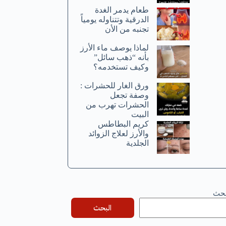
طعام يدمر الغدة
الدرقية وتتناوله يومياً
تجنبه من الأن
لماذا يوصف ماء الأرز
بأنه “ذهب سائل”
وكيف تستخدمه؟
ورق الغار للحشرات :
وصفة تجعل
الحشرات تهرب من
البيت
كريم البطاطس
والأرز لعلاج الزوائد
الجلدية
بحث
البحث