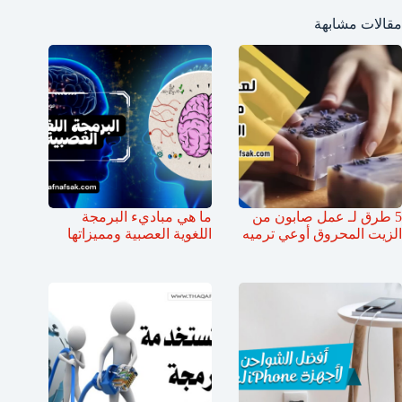
مقالات مشابهة
5 طرق لـ عمل صابون من
ما هي مباديء البرمجة
الزيت المحروق أوعي ترميه
اللغوية العصبية ومميزاتها