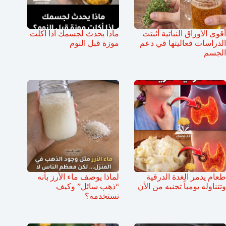
أقوى الأوراق النباتية أثبتت
ماذا يحدث لجسمك اذا اكلت
الدراسات فعاليتها في دعم
موزة قبل النوم
الجسم
طعام يدمر الغدة الدرقية
لماذا يوصف ماء الأرز بأنه
وتتناوله يومياً تجنبه من الأن
“ذهب سائل” وكيف
تستخدمه؟