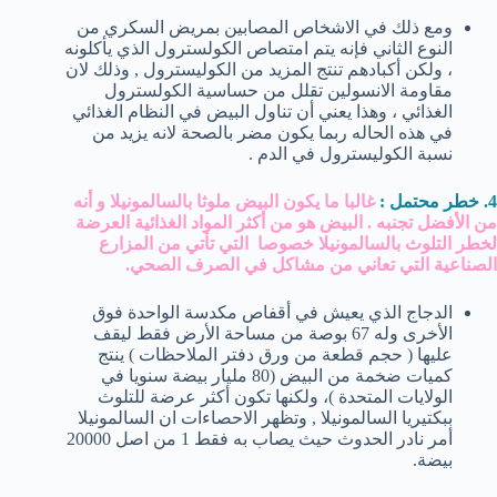
ومع ذلك في الاشخاص المصابين بمريض السكري من
النوع الثاني فإنه يتم امتصاص الكولسترول الذي يأكلونه
، ولكن أكبادهم تنتج المزيد من الكوليسترول , وذلك لان
مقاومة الانسولين تقلل من حساسية الكولسترول
الغذائي ، وهذا يعني أن تناول البيض في النظام الغذائي
في هذه الحاله ربما يكون مضر بالصحة لانه يزيد من
نسبة الكوليسترول في الدم .
4. خطر محتمل :
غالبا ما يكون البيض ملوثا بالسالمونيلا و أنه
من الأفضل تجنبه . البيض هو من أكثر المواد الغذائية العرضة
لخطر التلوث بالسالمونيلا خصوصا التي تأتي من المزارع
الصناعية التي تعاني من مشاكل في الصرف الصحي.
الدجاج الذي يعيش في أقفاص مكدسة الواحدة فوق
الأخرى وله 67 بوصة من مساحة الأرض فقط ليقف
عليها ( حجم قطعة من ورق دفتر الملاحظات ) ينتج
كميات ضخمة من البيض (80 مليار بيضة سنويا في
الولايات المتحدة )، ولكنها تكون أكثر عرضة للتلوث
ببكتيريا السالمونيلا , وتظهر الاحصاءات ان السالمونيلا
أمر نادر الحدوث حيث يصاب به فقط 1 من اصل 20000
بيضة.