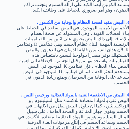
يساعد الكولين أيضا الكبد على إزالة السموم وتجنب تراكم
الدهون ، وهو أمر ضروري للحفاظ على وظائف الكبد .
3. البيض مفيد لصحة العظام والوقاية من الكسور .
الأحماض الأمينية الموجودة في البيض تساعد في الحفاظ على
بناء العضلات القوية ، وهي المسئوله عن صحة العظام
بالإضافة إلى ذلك البيض يحتوي على اثنين من الفيتامينات
الرئيسية المهمة لبناء عظام الجسم وهي فيتامين D وفيتامين
K لأن هذان الفيتامين قابلة للذوبان في الدهون , والبيض
المستهلك يوفر مصدرا بيولوجيا ليسمح بامتصاص هذه
الفيتامينات واستخدامها من قبل الجسم . بالإضافة الى اهمية
البيض لبناء العظام ، فإن فيتامين K الموجود في البيض
يستخدم لتخثر الدم ، كما ان فيتامين D الموجود في البيض
يساعد على الوقاية من السرطان ويمنع زيادة الدهون في
الجسم .
4. البيض من الاطعمة الغنية بالمواد الغذائية ورخيص الثمن .
البيض غني بالمواد المضادة للاكسدة مثل السيلينيوم , و
الزياكسانثين ، كما ان تناول البيض يقلل من الالتهاب في
الجسم ويقوي جهاز المناعة و الصحة العامة . على سبيل
المثال السيلينيوم هو من المواد الغذائية المضادة للأكسدة في
الجسم ويساعد الجسم في إنتاج هرمونات الغدة الدرقية
وتحسين الصحة الإنجابية , كما ان الزياكسانثين وقاي من