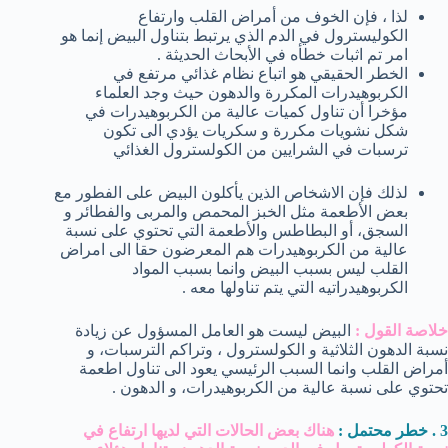
لذا ، فإن الخوف من أمراض القلب وارتفاع
الكوليسترول في الدم الذي يرتبط بتناول البيض إنما هو
امر تم اثبات خطأه في الأبحاث الحديثة .
الخطر الحقيقي هو اتباع نظام غذائي مرتفع في
الكربوهيدرات المكررة والدهون حيث وجد العلماء
مؤخرا أن تناول كميات عالية من الكربوهيدرات في
شكل نشويات مكررة و سكريات يؤدي الى تكون
ترسبات في الشرايين من الكولسترول الغذائي
لذلك فإن الاشخاص الذين يأكلون البيض على الفطور مع
بعض الأطعمة مثل الخبز المحمص والمربى والفطائر و
السجق، أو البطاطس والأطعمة التي تحتوي على نسبة
عالية من الكربوهيدرات هم المعرضون حقا الى امراض
القلب ليس بسبب البيض وانما بسبب المواد
الكربوهيدراتيه التي يتم تناولها معه .
خلاصة القول :
البيض ليست هو العامل المسؤول عن زيادة
نسبة الدهون الثلاثية و الكولسترول ، وتراكم الترسبات، و
أمراض القلب وانما السبب الرئيسي يعود الى تناول اطعمة
تحتوي على نسبة عالية من الكربوهيدرات، و الدهون .
3
. خطر محتمل :
هناك بعض الحالات التي لديها ارتفاع في