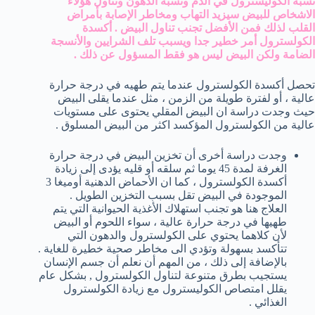
نسبة الكوليسترول في الدم ونسبة الدهون وتناول هؤلاء
الاشخاص للبيض سيزيد التهاب ومخاطر الإصابة بأمراض
القلب لذلك فمن الأفضل تجنب تناول البيض .
أكسدة
الكولسترول أمر خطير جدا ويسبب تلف الشرايين والأنسجة
الضامة ولكن البيض ليس هو فقط المسؤول عن ذلك .
تحصل أكسدة الكولسترول عندما يتم طهيه في درجة حرارة
عالية ، أو لفترة طويلة من الزمن ، مثل عندما يقلى البيض
حيث وجدت دراسة ان البيض المقلي يحتوى على مستويات
عالية من الكولسترول المؤكسد اكثر من البيض المسلوق .
وجدت دراسة أخرى أن تخزين البيض في درجة حرارة
الغرفة لمدة 45 يوما ثم سلقه أو قليه يؤدى إلى زيادة
أكسدة الكولسترول ، كما ان الأحماض الدهنية أوميغا 3
الموجودة في البيض تقل بسبب التخزين الطويل .
العلاج هنا هو تجنب استهلاك الأغذية الحيوانية التي يتم
طهيها في درجة حرارة عالية ، سواء اللحوم أو البيض
لأن كلاهما يحتوي على الكولسترول والدهون التي
تتأكسد بسهولة وتؤدي الى مخاطر صحية خطيرة للغاية .
بالإضافة إلى ذلك ، من المهم أن نعلم أن جسم الإنسان
يستجيب بطرق متنوعة لتناول الكولسترول , بشكل عام
يقلل امتصاص الكوليسترول مع زيادة الكولسترول
الغذائي .