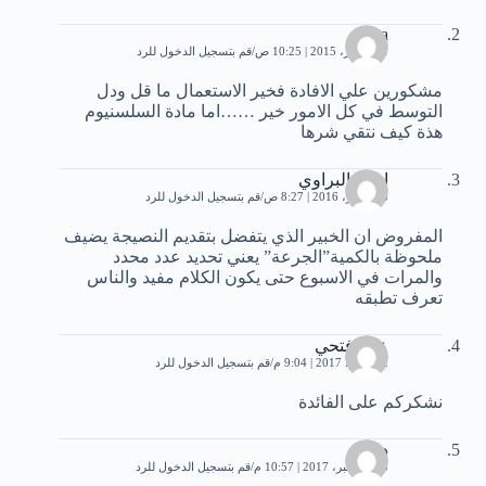
sama
31 أكتوبر، 2015 | 10:25 ص
قم بتسجيل الدخول للرد
مشكورين علي الافادة فخير الاستعمال ما قل ودل
التوسط في كل الامور خير ……اما مادة السلسنيوم
هذة كيف نتقي شرها
اخمد البراوي
6 سبتمبر، 2016 | 8:27 ص
قم بتسجيل الدخول للرد
المفروض ان الخبير الذي يتفضل بتقديم النصيجة يضيف
ملحوظة بالكمية”الجرعة” يعني تحديد عدد محدد
والمرات في الاسبوع حتى يكون الكلام مفيد والناس
تعرف تطبقه
علي فتحي
22 يوليو، 2017 | 9:04 م
قم بتسجيل الدخول للرد
نشكركم على الفائدة
دعاء
15 ديسمبر، 2017 | 10:57 م
قم بتسجيل الدخول للرد