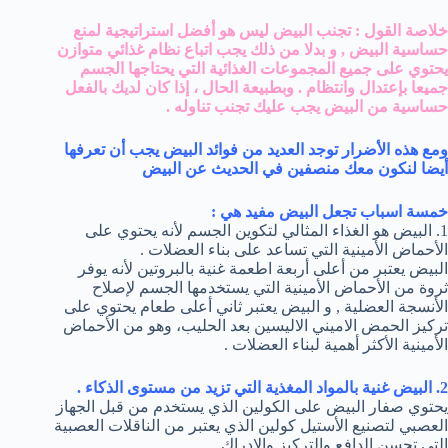
خلاصة القول : تجنب البيض ليس هو أفضل استراتيجية لمنع
حساسية البيض , و بدلا من ذلك يجب اتباع نظام غذائي متوازن
يحتوي على جميع المجموعات الغذائية التي يحتاجها الجسم
جميعا بإعتدال وانتظام .
وبطبيعة الحال ، إذا كان لديك بالفعل
حساسية من البيض يجب عليك تجنب تناوله .
ومع هذه الأضرار توجد العديد من
فوائد البيض
يجب أن تعرفها
أيضا لنكون معك منصفين في الحديث عن البيض
خمسة اسباب تجعل البيض مفيد هي :
1. البيض هو الغذاء المثالي لتكوين الجسم لأنه يحتوي على
الأحماض الأمينية التي تساعد على بناء العضلات .
البيض يعتبر من أعلى أربعة اطعمة غنية بالبروتين لأنه يوفر
ثروة من الأحماض الأمينية التي يستخدمها الجسم لإصلاح
الأنسجة العضلية , و البيض يعتبر ثاني أعلى طعام يحتوي على
تركيز الحمض الاميني الاليسين بعد الحليب، وهو من الأحماض
الأمينية الأكثر أهمية لبناء العضلات .
2. البيض غنية بالمواد المغذية التي تزيد من مستوى الذكاء .
يحتوي صفار البيض على الكولين الذي يستخدم من قبل الجهاز
العصبي لتصنيع الأستيل كولين الذي يعتبر من الناقلات العصبية
التي تحسن الدافع والتركيز والادراك .