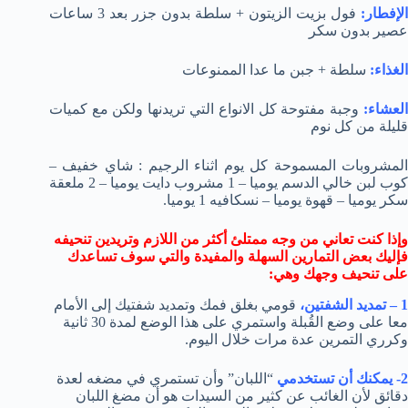
لإفطار:
فول بزيت الزيتون + سلطة بدون جزر بعد 3 ساعات
عصير بدون سكر
الغذاء:
سلطة + جبن ما عدا الممنوعات
لعشاء:
وجبة مفتوحة كل الانواع التي تريدنها ولكن مع كميات
قليلة من كل نوم
المشروبات المسموحة كل يوم اثناء الرجيم : شاي خفيف –
كوب لبن خالي الدسم يوميا – 1 مشروب دايت يوميا – 2 ملعقة
سكر يوميا – قهوة يوميا – نسكافيه 1 يوميا.
وإذا كنت تعاني من وجه ممتلئ أكثر من اللازم وتريدين تنحيفه
فإليك بعض التمارين السهلة والمفيدة والتي سوف تساعدك
على تنحيف وجهك وهي:
1 – تمديد الشفتين،
قومي بغلق فمك وتمديد شفتيك إلى الأمام
معا على وضع القُبلة واستمري على هذا الوضع لمدة 30 ثانية
وكرري التمرين عدة مرات خلال اليوم.
2- يمكنك أن تستخدمي
“اللبان” وأن تستمري في مضغه لعدة
دقائق لأن الغائب عن كثير من السيدات هو أن مضغ اللبان