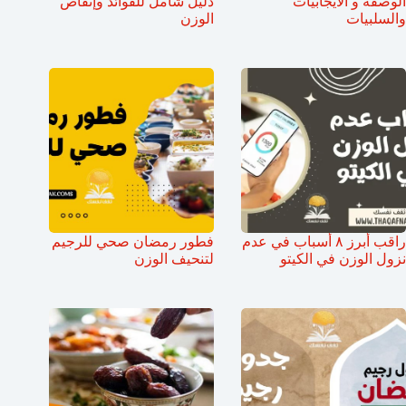
الوصفة و الايجابيات
دليل شامل للفوائد وإنقاص
والسلبيات
الوزن
راقب أبرز ٨ أسباب في عدم
فطور رمضان صحي للرجيم
نزول الوزن في الكيتو
لتنحيف الوزن