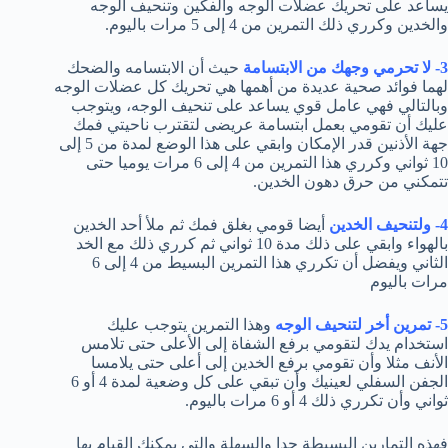
يساعد على تحريك عضلات الوجه والفكين وتنحيف الوجه
والخدين وكرري ذلك التمرين من 4 إلى 5 مرات باليوم.
3- لا تحرمي وجهك من الابتسامة
حيث أن الابتسامه والضحك
لهما فوائد صحية عديدة من أهمها هي تحريك كل عضلات الوجه
وبالتالي فهي عامل قوي يساعد على تنحيف الوجه، ويتوجب
عليك أن تقومي بعمل ابتسامة عريضى لتقترب ناحيتي فمك
جهة الأذنين قدر الإمكان وابقي على هذا الوضع لمدة من 5 إلى
10 ثواني وكرري هذا التمرين من 4 إلى 6 مرات يوميا حتى
تتمكني من حرق دهون الخدين.
4- ولتنحيف الخدين
أيضا قومي بغلق فمك ثم ملأ أحد الخدين
بالهواء وابقي على ذلك مدة 10 ثواني ثم كرري ذلك مع الخد
الثاني ويفضل أن تكرري هذا التمرين البسيط من 4 إلى 6
مرات باليوم
5- تمرين أخر لتنحيف الوجه
وهذا التمرين يتوجب عليك
استخدام يدك لتقومي برفع الشفاة إلى الأعلى حتى تلامس
الأنف مثلا وأن تقومي برفع الخدين إلى أعلى حتى يلامسا
الجفن السفلي لعينيك وأن تبقي على كل وضعية لمدة 4 أو 6
ثواني وأن تكرري ذلك 4 أو 6 مرات باليوم.
فهذه التمارين البسيطة جدا والسهلة والتي يمكنك القيام بها