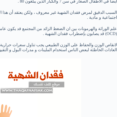
ايضا في الأطفال الصغار في سن 7 والكبار الذين يبلغون 80 .
السبب الدقيق لمرض فقدان الشهية غير معروف ، ولكن يعتقد أن هذا 
اجتماعية و مادية .
علم الوراثة والهرمونات بين ان الضغط الزائد من المجتمع قد يكون ع
(OCD) قد يصابون بإضطراب فقدان الشهية .
لانقاص الوزن والحفاظ على الوزن الطبيعي يجب تناول سعرات حرارية قل
العادات الخاطئة لبعض الناس استخدام الملينات و مدرات البول و التقيؤ