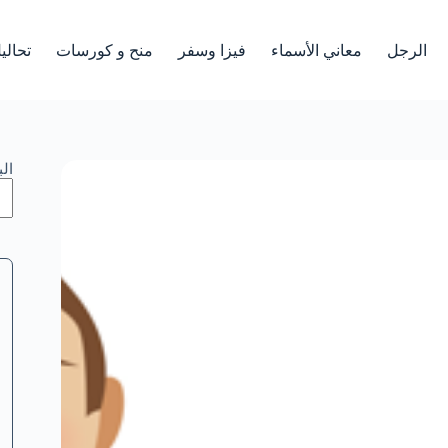
الرجل
معاني الأسماء
فيزا وسفر
منح و كورسات
تحالي
ال