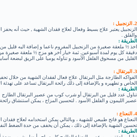
2. الزنجبيل :
الزنجبيل يعتبر علاج بسيط وفعال لعلاج فقدان الشهية , حيث أنه يحفز
والقلق .
الطريقة :
دقيقة كل يوم لمدة أسبوعين. ثمة خيار آخر هو مزج ½ ملعقة صغيرة م
القليل من مسحوق الفلفل الأسود و تناوله يوميا على الريق لبضعة أساب
3. البرتقال :
الفواكه الطازجة مثل البرتقال علاج فعال لفقدان الشهية من خلال تحف
الخاص و تطهيره و بالإضافة إلى ذلك رائحة البرتقال تساعد على تهدئة ا
الطريقة :
تناول عدد قليل من البرتقال أو شرب كوب من عصير البرتقال الطازج عد
عصير الليمون و الفلفل الأسود . لتحسين المزاج ، يمكن استنشاق رائحة 
4. النعناع :
النعناع هو فاتح طبيعي للشهية ، وبالتالي يمكن استخدامه لعلاج فقدان 
تحسين الشهية بالإضافة إلى ذلك ، يمكن أن يخفف من حدة الضغط النف
الطريقة :
تناول ملعقتين من عصير النعناع الطازج كل صباح . أيضا ، شرب بضعة أ