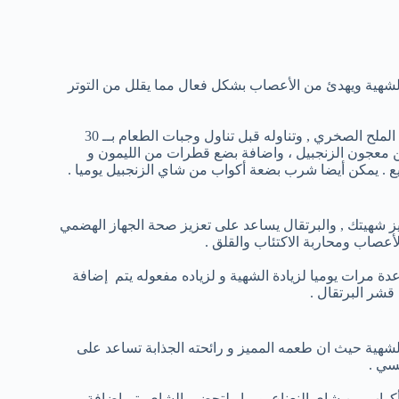
 الشهية ويهدئ من الأعصاب بشكل فعال مما يقلل من التوتر
اخذ ½ ملعقة صغيرة من الزنجبيل المفروم ناعما و إضافة اليه قليل من الملح الصخري , وتناوله قبل تناول وجبات الطعام بــ 30
ن معجون الزنجبيل ، واضافة بضع قطرات من الليمون و
يع . يمكن أيضا شرب بضعة أكواب من شاي الزنجبيل يوميا .
يز شهيتك , والبرتقال يساعد على تعزيز صحة الجهاز الهضمي
لأعصاب ومحاربة الاكتئاب والقلق .
ة مرات يوميا لزيادة الشهية و لزياده مفعوله يتم إضافة
قشر البرتقال .
الشهية حيث ان طعمه المميز و رائحته الجذابة تساعد على
سي .
كواب من شاي النعناع يوميا ولتحضير الشاي يتم إضافة