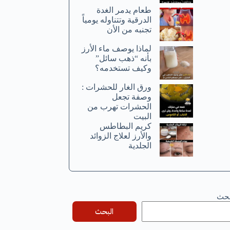
طعام يدمر الغدة
الدرقية وتتناوله يومياً
تجنبه من الأن
لماذا يوصف ماء الأرز
بأنه “ذهب سائل”
وكيف تستخدمه؟
ورق الغار للحشرات :
وصفة تجعل
الحشرات تهرب من
البيت
كريم البطاطس
والأرز لعلاج الزوائد
الجلدية
بحث
البحث