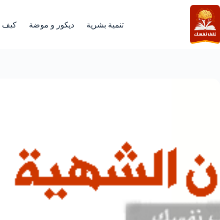
لتجاوز
لى
لمحتوى
تنمية بشرية
ديكور و موضة
كيف