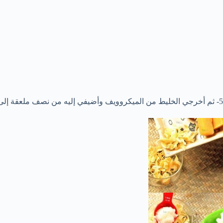
5- ثم أخرجي الخليط من الميكروويف وأضيفي إليه من نصف ملعقة إلى ملعقة من العسل