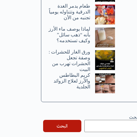
طعام يدمر الغدة
الدرقية وتتناوله يومياً
تجنبه من الأن
لماذا يوصف ماء الأرز
بأنه “ذهب سائل”
وكيف تستخدمه؟
ورق الغار للحشرات :
وصفة تجعل
الحشرات تهرب من
البيت
كريم البطاطس
والأرز لعلاج الزوائد
الجلدية
بحث
البحث