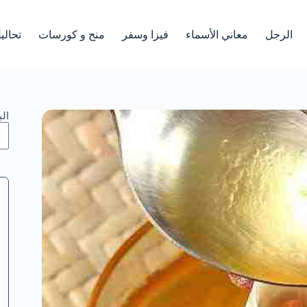
الرجل
معاني الأسماء
فيزا وسفر
منح و كورسات
تحالي
ال