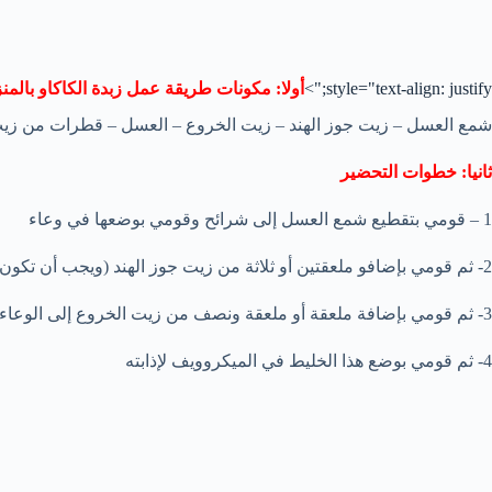
style="text-align: justify;">
أولا: مكونات طريقة عمل زبدة الكاكاو بالمن
شمع العسل – زيت جوز الهند – زيت الخروع – العسل – قطرات من زيت ا
ثانيا: خطوات التحضير
1 – قومي بتقطيع شمع العسل إلى شرائح وقومي بوضعها في وعاء
2- ثم قومي بإضافو ملعقتين أو ثلاثة من زيت جوز الهند (ويجب أن تكون النسبة بالضبط بين شمع العسل وزيت جوز الهند 1 : 2 )
3- ثم قومي بإضافة ملعقة أو ملعقة ونصف من زيت الخروع إلى الوعاء
4- ثم قومي بوضع هذا الخليط في الميكروويف لإذابته